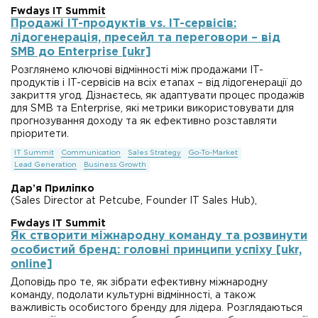
Fwdays IT Summit
Продажі IT-продуктів vs. IT-сервісів:
лідогенерація, пресейл та переговори – від
SMB до Enterprise [ukr]
Розглянемо ключові відмінності між продажами IT-
продуктів і IT-сервісів на всіх етапах – від лідогенерації до
закриття угод. Дізнаєтесь, як адаптувати процес продажів
для SMB та Enterprise, які метрики використовувати для
прогнозування доходу та як ефективно розставляти
пріоритети.
IT Summit
Communication
Sales Strategy
Go-To-Market
Lead Generation
Business Growth
Дарʼя Приліпко
(Sales Director at Petcube, Founder IT Sales Hub),
Fwdays IT Summit
Як створити міжнародну команду та розвинути
особистий бренд: головні принципи успіху [ukr,
online]
Доповідь про те, як зібрати ефективну міжнародну
команду, подолати культурні відмінності, а також
важливість особистого бренду для лідера. Розглядаються