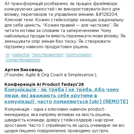
AI-трансформацій розберемо, як працює фреймворк
конкуруючих цінностей і як використовувати його для
впливу, переговорів та управління змінами. &#128204;
Ключові тези: Кожен стейкхолдер захищає раціональну
для себе цінність. “Кожен правий — але частково”. Як
читати мотиви за словами та запереченнями. Чому
найсильніші продакти вміють перемикати мови впливу. Як
зменшувати опір змінам без тиску. Як створювати
підтримку навколо продуктових рішень.
AI
Leadership
Team Management
Communication
Change Management
Артем Биковець
(Founder, Agile & Org Coach в Simplesense.),
Конференція AI Product fwdays'26
Комунікація - як треба і не треба. Або чому
люди, які вважають себе крутими в
комунікації, часто помиляються [ukr] [REMOTE]
Комунікація - одна з ключових навичок product-
менеджера, яка напряму впливає на якість рішень,
швидкість команди, довіру стейкхолдерів і карʼєрне
зростання. Часто її сприймають як щось очевидне: ми всі
щодня пишемо повідомлення, проводимо зустрічі,