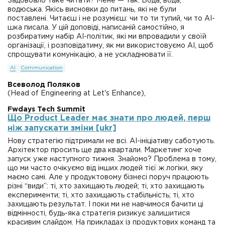
Задовбало таке читати? Мене — так. Вода, вода,
водюська. Якісь висновки до питань, які не були
поставлені. Читаєш і не розумієш: чи то ти тупий, чи то AI-
шка писала. У цій доповіді, написаній самостійно, я
розбиратиму набір AI-політик, які ми впровадили у своїй
організації, і розповідатиму, як ми використовуємо AI, щоб
спрощувати комунікацію, а не ускладнювати її.
AI
Communication
Всеволод Поляков
(Head of Engineering at Let's Enhance),
Fwdays Tech Summit
Що Product Leader має знати про людей, перш
ніж запускати зміни [ukr]
Нову стратегію підтримали не всі. AI-ініціативу саботують.
Архітектор просить ще два квартали. Маркетинг хоче
запуск уже наступного тижня. Знайомо? Проблема в тому,
що ми часто очікуємо від інших людей тієї ж логіки, яку
маємо самі. Але у продуктовому бізнесі поруч працюють
різні “види”: ті, хто захищають людей; ті, хто захищають
експерименти; ті, хто захищають стабільність; ті, хто
захищають результат. І поки ми не навчимося бачити ці
відмінності, будь-яка стратегія ризикує залишитися
красивим слайдом. На прикладах із продуктових команд та