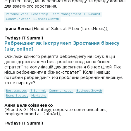
стратегії поєднання особистого бренду та бренду компанії
для взаємного зростання.
Personal Brand
Leadership
Team Management
IT Summit
Communication
Business Growth
Ірина Бегма
(Head of Sales at MLex (LexisNexis)),
Fwdays IT Summit
Ребрендинг як інструмент Зростання бізнесу
[ukr, online]
Оскільки єдиного рецепта ребрендингу не існує, в цій
доповіді розглянемо best practice поєднання бізнес-
стратегії та комунікацій для досягнення бізнес цілей. Яке
місце ребрендингу в бізнес-стратегії: Коли і навіщо
потрібен ребрендинг? Які проблеми ребрендинг вирішує
та не вирішує?
Best practices
IT Summit
Communication
Business Growth
Brand Strategy
Marketing
Анна Великоіваненко
(Brand & GTM strategy, corporate communications,
employer brand at DataArt),
Fwdays IT Summit