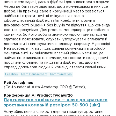
пояснюємо задачі, даємо фідбек і домовляємося з людьми.
Через це багатьом здається, що з комунікацією в них усе
добре. На практиці саме в комунікації часто ховаються
найбільші втрати: нечіткі очікування, погано
сформульований фідбек, зайві конфлікти, розмиті
домовленості, рішення без buy-in та відчуття, що команда
«не так зрозуміла». Для product-менеджера це особливо
критично, бо його робота значною мірою тримається на
здатності пояснювати, слухати, узгоджувати, впливати й
допомагати іншим рухатися в одному напрямку. У доповіді
Рей розбере, як виглядає сильна комунікація в product-
менеджменті: як оцінювати власний рівень чесніше, де
найчастіше виникають помилки, як говорити складні речі
простими словами, та як давати фідбек так, щоб він
справді допомагав людині й команді ставати сильнішими.
Feedback
Team Management
Communication
Рей Астафічев
(Co-founder at Asta Academy, CPO @Eated),
Конференція AI Product fwdays'26
Партнерство з клієнтами — шлях до кратного
зростання компаній розміром 50-500 [ukr]
Чому збільшення кількості лідів не гарантує зростання