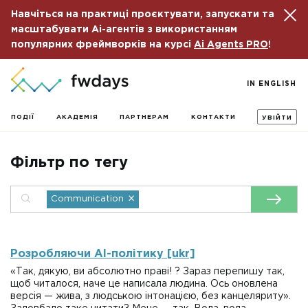
Навчіться на практиці проєктувати, запускати та
масштабувати Ai-агентів з використанням
популярних фреймворків на курсі
Ai Agents PRO
!
IN ENGLISH
ПОДІЇ
АКАДЕМІЯ
ПАРТНЕРАМ
КОНТАКТИ
УВІЙТИ
Фільтр по тегу
×
Communication
Розробляючи AI-політику [ukr]
«Так, дякую, ви абсолютно праві! ? Зараз перепишу так,
щоб читалося, наче це написала людина. Ось оновлена
версія — жива, з людською інтонацією, без канцеляриту».