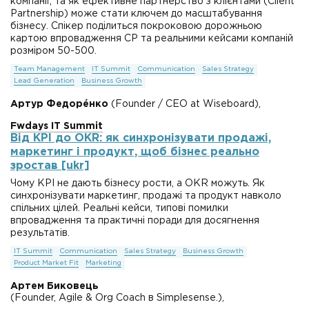
компанії, та як ефективне партнерство з клієнтами (Client
Partnership) може стати ключем до масштабування
бізнесу. Спікер поділиться покроковою дорожньою
картою впровадження CP та реальними кейсами компаній
розміром 50-500.
Team Management
IT Summit
Communication
Sales Strategy
Lead Generation
Business Growth
Артур Федорéнко
(Founder / CEO at Wiseboard),
Fwdays IT Summit
Від KPI до OKR: як синхронізувати продажі,
маркетинг і продукт, щоб бізнес реально
зростав [ukr]
Чому KPI не дають бізнесу рости, а OKR можуть. Як
синхронізувати маркетинг, продажі та продукт навколо
спільних цілей. Реальні кейси, типові помилки
впровадження та практичні поради для досягнення
результатів.
IT Summit
Communication
Sales Strategy
Business Growth
Product Market Fit
Marketing
Артем Биковець
(Founder, Agile & Org Coach в Simplesense.),