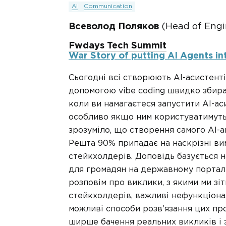
AI
Communication
Всеволод Поляков
(Head of Engi
Fwdays Tech Summit
War Story of putting AI Agents in
Сьогодні всі створюють AI-асистенті
допомогою vibe coding швидко збира
коли ви намагаєтеся запустити AI-а
особливо якщо ним користуватимуть
зрозуміло, що створення самого AI-а
Решта 90% припадає на наскрізні вим
стейкхолдерів. Доповідь базується н
для громадян на державному порталі
розповім про виклики, з якими ми зі
стейкхолдерів, важливі нефункціонал
можливі способи розв’язання цих пр
ширше бачення реальних викликів і 