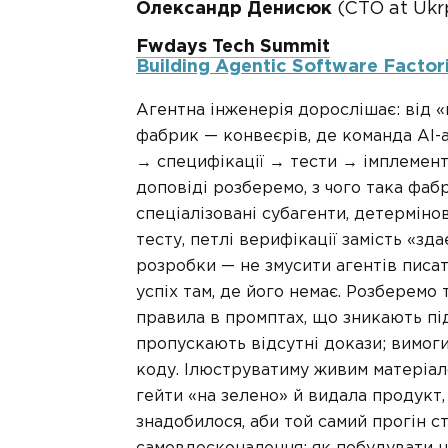
Олександр Денисюк
(CTO at Ukr
Fwdays Tech Summit
Building Agentic Software Factori
Агентна інженерія дорослішає: від 
фабрик — конвеєрів, де команда AI-
→ специфікації → тести → імплемент
доповіді розберемо, з чого така фаб
спеціалізовані субагенти, детермінов
тесту, петлі верифікації замість «з
розробки — не змусити агентів писа
успіх там, де його немає. Розберемо 
правила в промптах, що зникають під
пропускають відсутні докази; вимоги
коду. Ілюструватиму живим матеріал
гейти «на зелено» й видала продукт, 
знадобилося, аби той самий прогін с