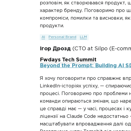
розповім, як створювався продукт, 
характер бренду. Поговоримо про шля
компроміси, помилки та висновки, як
продукти.
AI
Personal Brand
LLM
Ігор Дрозд
(CTO at Silpo (E-comm
Fwdays Tech Summit
Beyond the Prompt: Building AI S
Я хочу поговорити про справжнє впр
LinkedIn-історіях успіху, — спираючис
процесі. Поговоримо про проблеми на
команди опираються змінам, що нареш
це справді має — у часі, процесах і 
ліцензії на Claude Code недостатньо
масштабувати впровадження далі одно