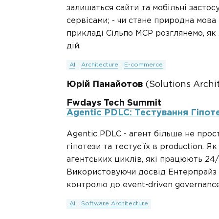
залишаться сайти та мобільні засто
сервісами; - чи стане природна мова
прикладі Сільпо MCP розглянемо, як
дій.
AI
Architecture
E-commerce
Юрій Панайотов
(Solutions Archi
Fwdays Tech Summit
Agentic PDLC: Тестування Гіпоте
Аgentic PDLC - агент більше не прос
гіпотези та тестує їх в production. 
агентських циклів, які працюють 24/
Використовуючи досвід Ентерпрайз к
контролю до event-driven governance 
AI
Software Architecture