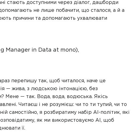
дані стають доступними через діалог, дашборди
допомагають не лише побачити, що сталося, а й а
нюють причини та допомагають ухвалювати
ng Manager in Data at mono),
Зараз перепишу так, щоб читалося, наче це
ія — жива, з людською інтонацією, без
? Мене — так. Вода, вода, водюська. Якісь
влені. Читаєш і не розумієш: чи то ти тупий, чи то
ній самостійно, я розбиратиму набір AI-політик, які
 розповідатиму, як ми використовуємо AI, щоб
нювати її.