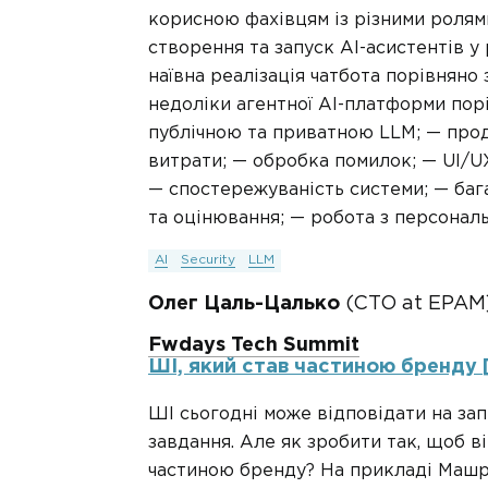
корисною фахівцям із різними ролями
створення та запуск AI-асистентів у 
наївна реалізація чатбота порівняно
недоліки агентної AI-платформи порі
публічною та приватною LLM; — проду
витрати; — обробка помилок; — UI/UX;
— спостережуваність системи; — ба
та оцінювання; — робота з персональ
AI
Security
LLM
Олег Цаль-Цалько
(CTO at EPAM)
Fwdays Tech Summit
ШІ, який став частиною бренду [
ШІ сьогодні може відповідати на за
завдання. Але як зробити так, щоб в
частиною бренду? На прикладі Машру