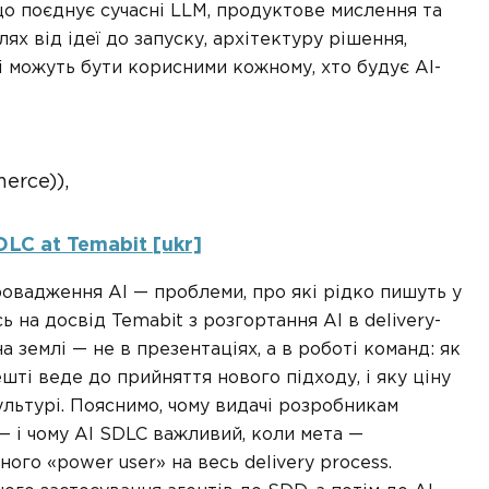
що поєднує сучасні LLM, продуктове мислення та
х від ідеї до запуску, архітектуру рішення,
і можуть бути корисними кожному, хто будує АІ-
erce)),
DLC at Temabit [ukr]
овадження AI — проблеми, про які рідко пишуть у
ь на досвід Temabit з розгортання AI в delivery-
 землі — не в презентаціях, а в роботі команд: як
ті веде до прийняття нового підходу, і яку ціну
культурі. Пояснимо, чому видачі розробникам
 — і чому AI SDLC важливий, коли мета —
го «power user» на весь delivery process.