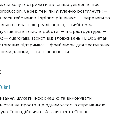
, які хочуть отримати цілісніше уявлення про
production. Серед тем, які я планую розглянути: —
 з масштабованим і зрілим рішенням; — переваги та
вняно з власною реалізацією; — вибір між
ктивність і якість роботи; — інфраструктура; —
 — guardrails, захист від зловживань і DDoS-атак;
гатомовна підтримка; — фреймворк для тестування
ними даними; — та інші аспекти.
,
ukr]
питання, шукати інформацію та виконувати
ін став не просто ще одним чатом, а справжньою
ма Геннадійовича - АІ-асистента Сільпо -