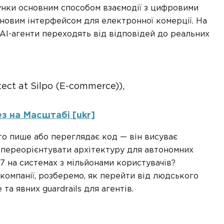
сунки основним способом взаємодії з цифровими
 новим інтерфейсом для електронної комерції. На
 AI-агенти переходять від відповідей до реальних
tect at Silpo (E-commerce)),
з на Масштабі [ukr]
то пише або переглядає код — він висуває
Як переорієнтувати архітектуру для автономних
7 на системах з мільйонами користувачів?
омпанії, розберемо, як перейти від людського
та явних guardrails для агентів.