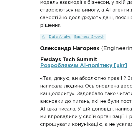
модель взаємодії з бізнесом, у якій 
створюються на вимогу, а AI-агенти 
самостійно досліджують дані, пояс
рішення.
AI
Data Analys
Business Growth
Олександр Нагорняк
(Engineeri
Fwdays Tech Summit
Розробляючи AI-політику [ukr]
«Так, дякую, ви абсолютно праві! ? 
написала людина. Ось оновлена верс
канцеляриту». Задовбало таке читати
висновки до питань, які не були поста
AI-шка писала. У цій доповіді, написа
ми впровадили у своїй організації, і
спрощувати комунікацію, а не усклад