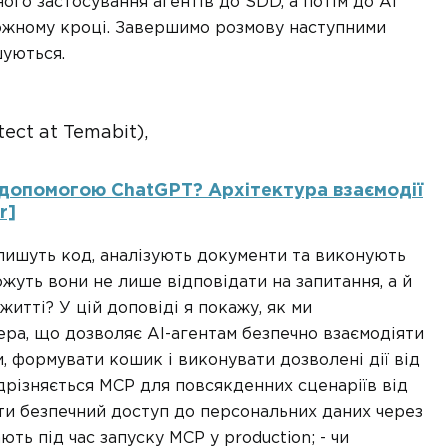
ого застосування агентів до SDD, а потім до AI
ожному кроці. Завершимо розмову наступними
шуються.
tect at Temabit),
 допомогою ChatGPT? Архітектура взаємодії
r]
 пишуть код, аналізують документи та виконують
ожуть вони не лише відповідати на запитання, а й
итті? У цій доповіді я покажу, як ми
ра, що дозволяє AI-агентам безпечно взаємодіяти
и, формувати кошик і виконувати дозволені дії від
відрізняється MCP для повсякденних сценаріїв від
ити безпечний доступ до персональних даних через
ють під час запуску MCP у production; - чи