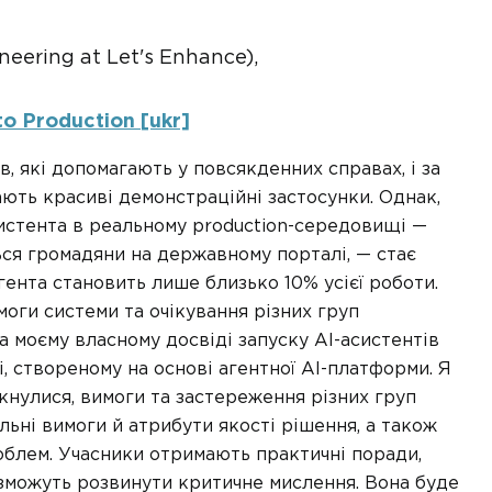
neering at Let's Enhance),
to Production [ukr]
в, які допомагають у повсякденних справах, і за
ють красиві демонстраційні застосунки. Однак,
систента в реальному production-середовищі —
ся громадяни на державному порталі, — стає
гента становить лише близько 10% усієї роботи.
оги системи та очікування різних груп
а моєму власному досвіді запуску AI-асистентів
, створеному на основі агентної AI-платформи. Я
ткнулися, вимоги та застереження різних груп
ьні вимоги й атрибути якості рішення, а також
облем. Учасники отримають практичні поради,
зможуть розвинути критичне мислення. Вона буде