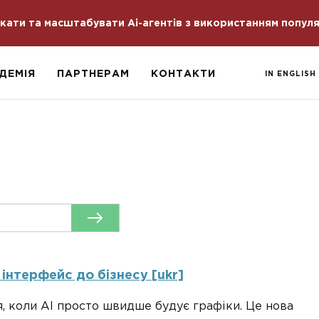
скати та масштабувати Ai-агентів з використанням попул
ДЕМІЯ
ПАРТНЕРАМ
КОНТАКТИ
IN ENGLISH
 інтерфейс до бізнесу [ukr]
я, коли AI просто швидше будує графіки. Це нова