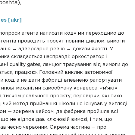
poshta),
es [ukr]
«попроси агента написати код» ми переходимо до
агентів проводить проєкт повним циклом: вимоги
ація → адверсарне рев'ю → докази якості. У
рика складається насправді: оркестратор і
ані quality gates, ланцюг трасування від вимоги до
дається, працює». Головний виклик автономної
ти код, а не дати фабриці впевнено рапортувати
типові механізми самообману конвеєра: «м'які»
 тиском реального проєкту; перевірки, які тихо
, чий метод приймання ніколи не існував у вигляді
ом — зокрема кейсом, де фабрика пройшла всі
що не відповідав ключовій вимозі, і тим, що
тав чесно червоним. Окрема частина — про