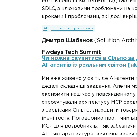
Розглянемо шлях Temabit від хаотичн
SDLC, з ключовими проблемами на к
кроками і проблемами, які досі вирі
AI
Engineering processes
Дмитро Шабанов
(Solution Archi
Fwdays Tech Summit
Чи можна скупитися в Сільпо за
AI-агентів із реальним світом [uk
Ми вже живемо у світі, де AI-агенти
дедалі складніші завдання. Але чи м
економити наш час у повсякденному ж
спроєктували архітектуру MCP серве
з сервісами Сільпо: знаходити товар
імені гостя. Поговоримо про: - чим 
MCP для розробників; - як забезпеч
AI; - які архітектурні виклики виника