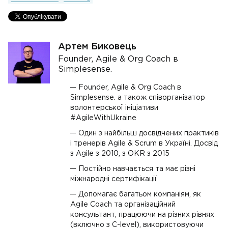
Артем Биковець
Founder, Agile & Org Coach в
Simplesense.
Founder, Agile & Org Coach в
Simplesense. а також співорганізатор
волонтерської ініціативи
#AgileWithUkraine
Один з найбільш досвідчених практиків
і тренерів Agile & Scrum в Україні. Досвід
з Agile з 2010, з OKR з 2015
Постійно навчається та має різні
міжнародні сертифікації
Допомагає багатьом компаніям, як
Agile Coach та організаційний
консультант, працюючи на різних рівнях
(включно з C-level), використовуючи