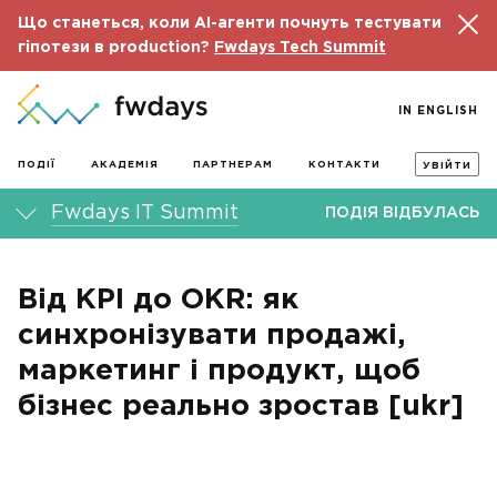
Що станеться, коли AI-агенти почнуть тестувати
гіпотези в production?
Fwdays Tech Summit
IN ENGLISH
ПОДІЇ
АКАДЕМІЯ
ПАРТНЕРАМ
КОНТАКТИ
УВІЙТИ
Fwdays IT Summit
ПОДІЯ ВІДБУЛАСЬ
Від KPI до OKR: як
синхронізувати продажі,
маркетинг і продукт, щоб
бізнес реально зростав [ukr]