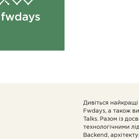
Дивіться найкращі 
Fwdays, а також в
Talks. Разом із до
технологічними лі
Backend, архітект