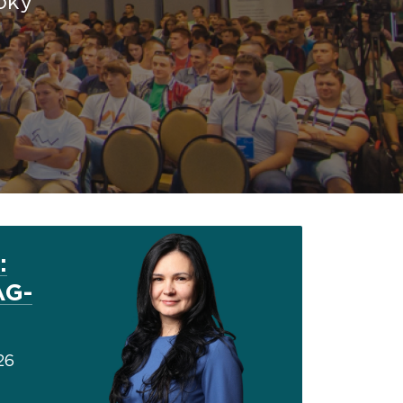
оку
:
AG-
26