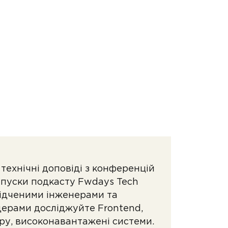
технічні доповіді з конференцій
ипуски подкасту Fwdays Tech
свідченими інженерами та
дерами досліджуйте Frontend,
уру, високонавантажені системи.