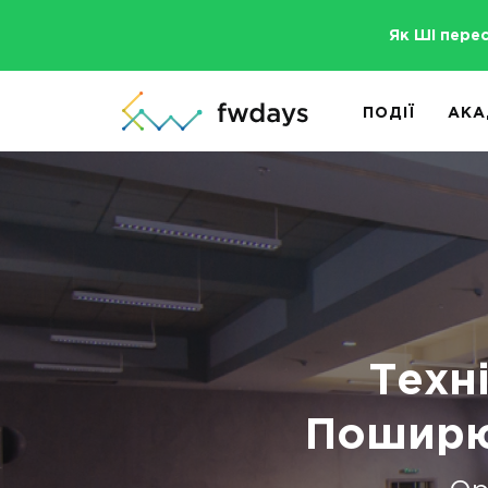
Як ШІ пере
ПОДІЇ
АКА
Техні
Поширює