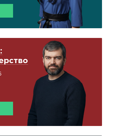
:
дерство
6