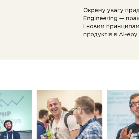
Окрему увагу прид
Engineering — пра
і новим принципа
продуктів в AI-еру