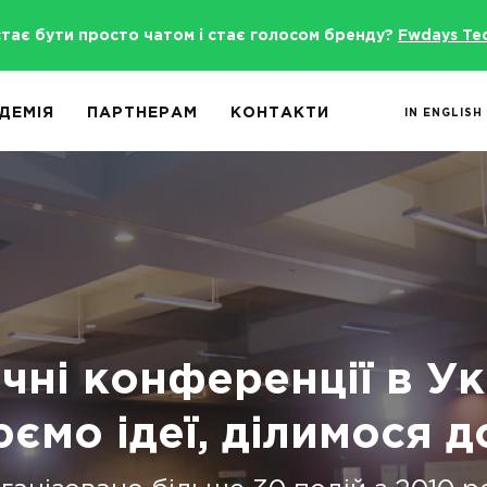
стає бути просто чатом і стає голосом бренду?
Fwdays Te
ДЕМІЯ
ПАРТНЕРАМ
КОНТАКТИ
IN ENGLISH
чні конференції в Ук
мо ідеї, ділимося д