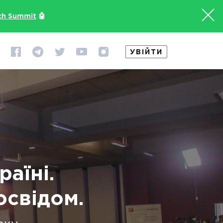
ch Summit
🤖
УВІЙТИ
раїні.
освідом.