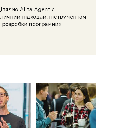
іляємо AI та Agentic
ктичним підходам, інструментам
м розробки програмних