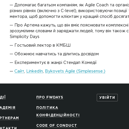
Допомагає багатьом компаніям, як Agile Coach та орган
різних рівнях (включно з C-level), використовуючи позиції
ментора, щоб допомогти клієнтам у кращий спосіб досягат
Про Артема кажуть, що він вміє пояснювати комплексні 
зрозумілими словами й заряджати людей, тому він також 
Simplicity Days
Гостьовий лектор в КМБШ
Обожнює навчатись та ділитись досвідом
Експериментує в жанрі Стендап Комедії
Сайт
,
LinkedIn
,
Bykovets Agile (Simplesense.)
ДІЇ
ПРО FWDAYS
УВІЙТИ
АДЕМІЯ
ПОЛІТИКА
КОНФІДЕНЦІЙНОСТІ
РТНЕРАМ
CODE OF CONDUCT
НТАКТИ