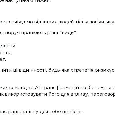
же наступного тижня.
сто очікуємо від інших людей тієї ж логіки, яку
сі поруч працюють різні “види”:
именти;
ість;
ат.
ачити ці відмінності, будь-яка стратегія ризик
ових команд та AI-трансформацій розберемо, я
як використовувати його для впливу, переговор
є раціональну для себе цінність.