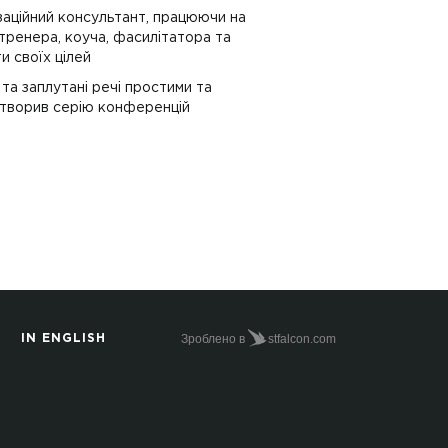
ізаційний консультант, працюючи на
 тренера, коуча, фасилітатора та
и своїх цілей
та заплутані речі простими та
створив серію конференцій
Зроблено в
stfalcon.com
IN ENGLISH