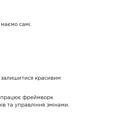
 маємо самі.
ує залишитися красивим
к працює фреймворк
ів та управління змінами.