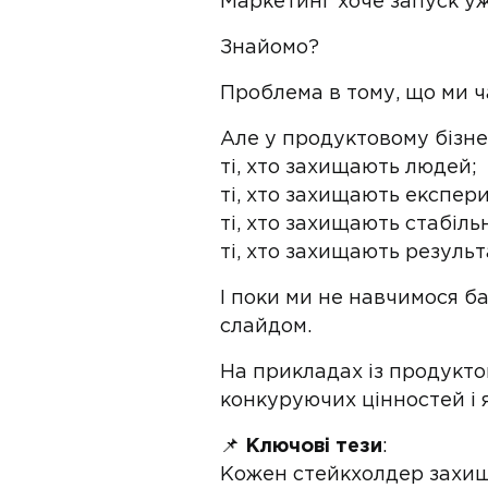
Маркетинг хоче запуск у
Знайомо?
Проблема в тому, що ми ча
Але у продуктовому бізне
ті, хто захищають людей;
ті, хто захищають експер
ті, хто захищають стабільн
ті, хто захищають результ
І поки ми не навчимося б
слайдом.
На прикладах із продукт
конкуруючих цінностей і 
📌
Ключові тези
:
Кожен стейкхолдер захища