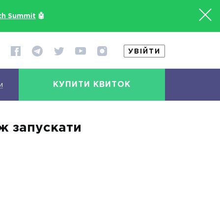
ch Summit
🤖
УВІЙТИ
КУПИТИ КВИТОК
и
іж запускати