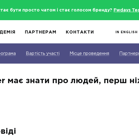
стає бути просто чатом і стає голосом бренду?
Fwdays Te
ДЕМІЯ
ПАРТНЕРАМ
КОНТАКТИ
IN ENGLISH
ограма
Вартість участі
Місце проведення
Партнер
r має знати про людей, перш н
віді