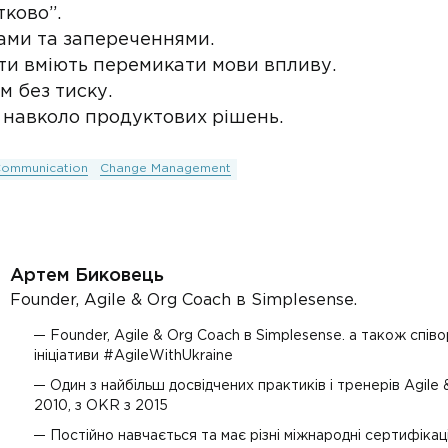
ково”.
ами та запереченнями.
ти вміють перемикати мови впливу.
м без тиску.
 навколо продуктових рішень.
ommunication
Change Management
Артем Биковець
Founder, Agile & Org Coach в Simplesense.
Founder, Agile & Org Coach в Simplesense. а також спів
ініціативи #AgileWithUkraine
Один з найбільш досвідчених практиків і тренерів Agile &
2010, з OKR з 2015
Постійно навчається та має різні міжнародні сертифікаці