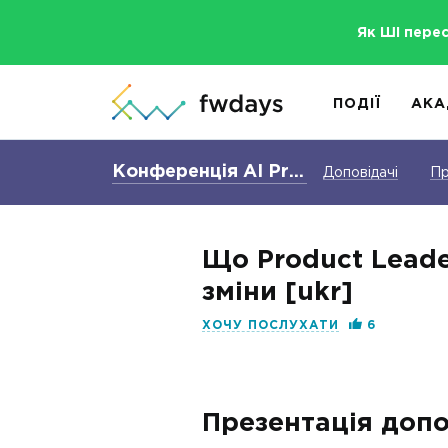
Як ШІ пере
ПОДІЇ
АКА
Конференція AI Product fwdays'26
Доповідачі
Пр
Що Product Leade
зміни [ukr]
ХОЧУ ПОСЛУХАТИ
6
Презентація допо