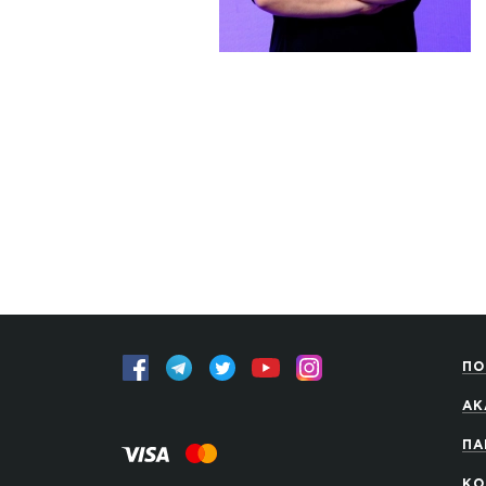
ПО
АК
ПА
КО