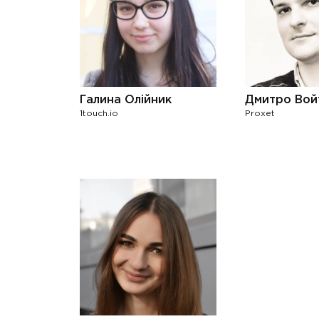
Галина Олійник
Дмитро Вой
1touch.io
Proxet