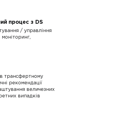
ий процес з DS
тування / управління
 моніторинг,
 в трансфертному
ичні рекомендації
аштування величезних
ретних випадків