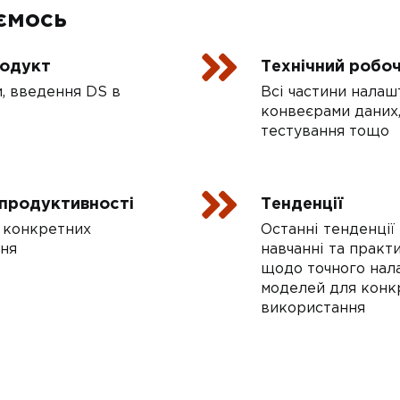
ємось
родукт
Технічний робоч
и, введення DS в
Всі частини налаш
конвеєрами даних,
тестування тощо
 продуктивності
Тенденції
я конкретних
Останні тенденції
ння
навчанні та практ
щодо точного нал
моделей для конк
використання