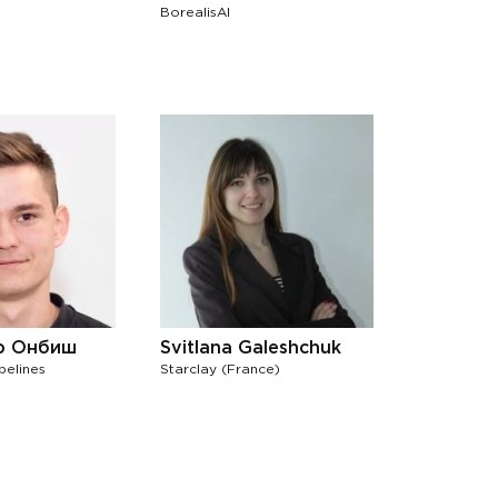
BorealisAI
р Онбиш
Svitlana Galeshchuk
pelines
Starclay (France)