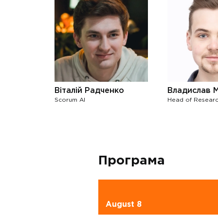
Вiталiй Радченко
Владислав 
Scorum AI
Head of Resear
Програма
August 8