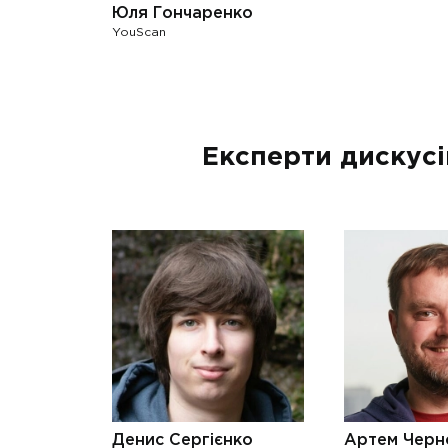
Юля Гончаренко
YouScan
Експерти дискусi
Денис Сергієнко
Артем Черн