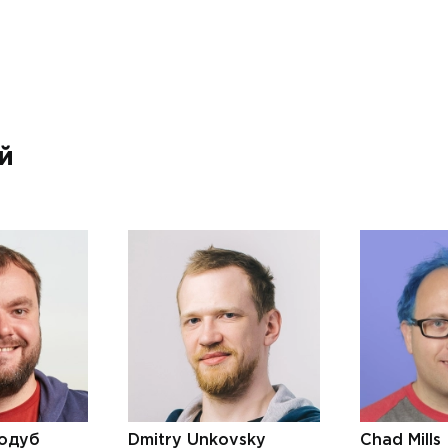
й
одуб
Dmitry Unkovsky
Chad Mills