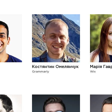
Костянтин Омелянчук
Марія Гав
Grammarly
Wix