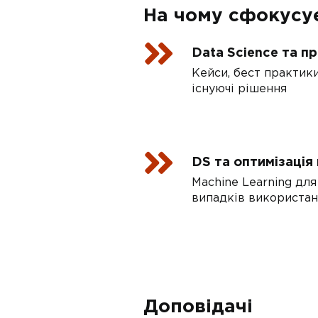
На чому сфокусу
Data Science та п
Кейси, бест практик
існуючі рішення
DS та оптимізація
Machine Learning дл
випадків використа
Доповідачі