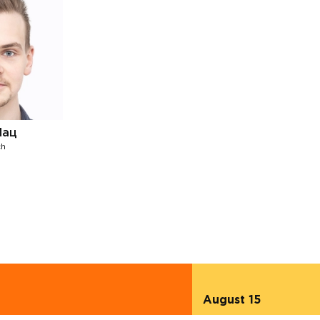
Мац
ch
August 15