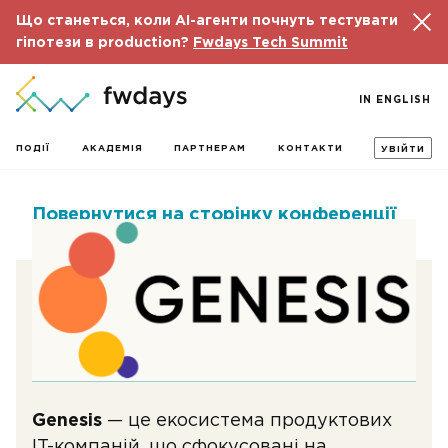
Що станеться, коли AI-агенти почнуть тестувати
гіпотези в production?
Fwdays Tech Summit
IN ENGLISH
ПОДІЇ
АКАДЕМІЯ
ПАРТНЕРАМ
КОНТАКТИ
УВІЙТИ
Повернутися на сторінку конференції
Genesis
— це екосистема продуктових
IT-компаній, що сфокусовані на