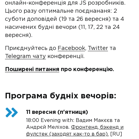
онлайн-конференція для JS розробників.
Цього разу оптимальне поєднананя: 2
суботи доповідей (19 та 26 вересня) та 4
насичених будні вечори (11, 17, 22 та 24
вересня).
Приєднуйтесь до
Facebook
,
Twitter
та
Telegram чату
конференції.
Поширені питання
про конференцію.
Програма будніх вечорiв:
11 вересня (п'ятниця)
18:00 Evening with: Вадим Макєєв та
Андрєй Меліхов.
Фронтенд, бэкенд и
фулстек (заходят как-то в бар).
[RU]