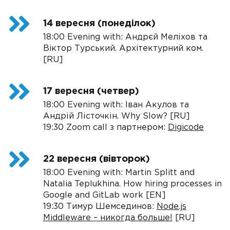
14 вересня (понедiлок)
18:00 Evening with: Андрєй Меліхов та
Вiктор Турський. Архiтектурний ком.
[RU]
17 вересня (четвер)
18:00 Evening with: Іван Акулов та
Андрій Лісточкін. Why Slow? [RU]
19:30 Zoom call з партнером:
Digicode
22 вересня (вівторок)
18:00 Evening with: Martin Splitt and
Natalia Teplukhina. How hiring processes in
Google and GitLab work [EN]
19:30 Тимур Шемсединов:
Node.js
Middleware – никогда больше!
[RU]