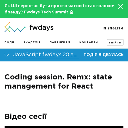
Як ШІ перестає бути просто чатом і стає голосом
бренду?
Fwdays Tech Summit
🤖
IN ENGLISH
ПОДІЇ
АКАДЕМІЯ
ПАРТНЕРАМ
КОНТАКТИ
УВІЙТИ
JavaScript fwdays'20 autumn онлайн-конференція
ПОДІЯ ВІДБУЛАСЬ
Coding session. Remx: state
management for React
Відео сесії