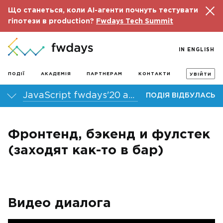
Що станеться, коли AI-агенти почнуть тестувати
гіпотези в production?
Fwdays Tech Summit
IN ENGLISH
ПОДІЇ
АКАДЕМІЯ
ПАРТНЕРАМ
КОНТАКТИ
УВІЙТИ
JavaScript fwdays'20 autumn онлайн-конференція
ПОДІЯ ВІДБУЛАСЬ
Фронтенд, бэкенд и фулстек
(заходят как-то в бар)
Видео диалога