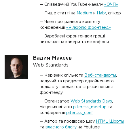
Співведучий YouTube-каналу
«ОЧП»
Пише статті на
Medium
и
Habr
, спікер
Член програмного комітету
конференції
«Я люблю фронтенд»
Зароблені фронтендом гроші
витрачає на камери та мікрофони
Вадим Макєєв
Web Standards
Керівник спільноти
Веб-стандарты
,
ведучий та продюсер однойменного
подкасту і редактор стрічки новин з
фронтенду
Організатор
Web Standards Days
,
місцевих мітапів
pitercss_meetup
та
конференції
pitercss_conf
Автор та продюсер шоу
HTML Шорты
та
власного блогу
на Youtube