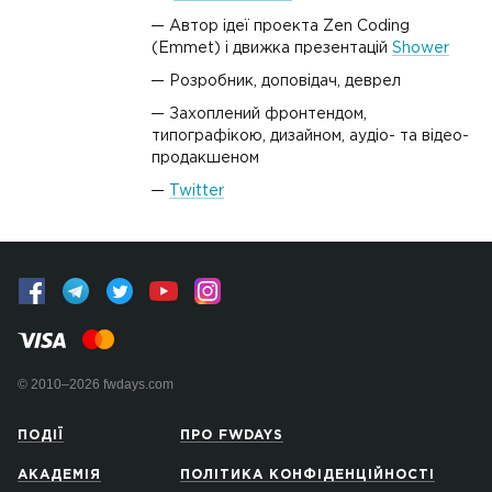
Автор ідеї проекта Zen Coding
(Emmet) і движка презентацій
Shower
Розробник, доповідач, деврел
Захоплений фронтендом,
типографікою, дизайном, аудіо- та відео-
продакшеном
Twitter
© 2010–2026 fwdays.com
ПОДІЇ
ПРО FWDAYS
АКАДЕМІЯ
ПОЛІТИКА КОНФІДЕНЦІЙНОСТІ