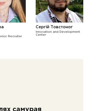
ра
Сергій Товстоног
Innovation and Development
Center
enior Recruiter
лях самурая