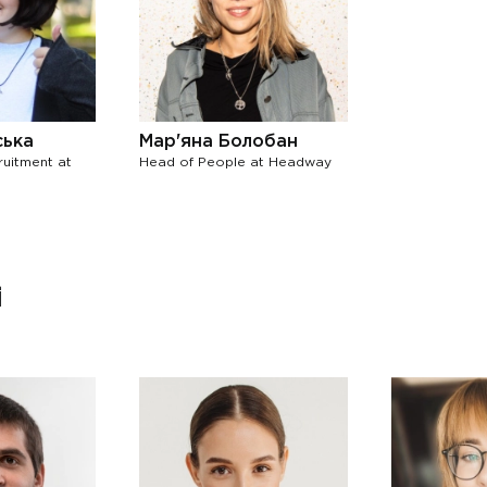
ська
Мар'яна Болобан
uitment at
Head of People at Headway
і