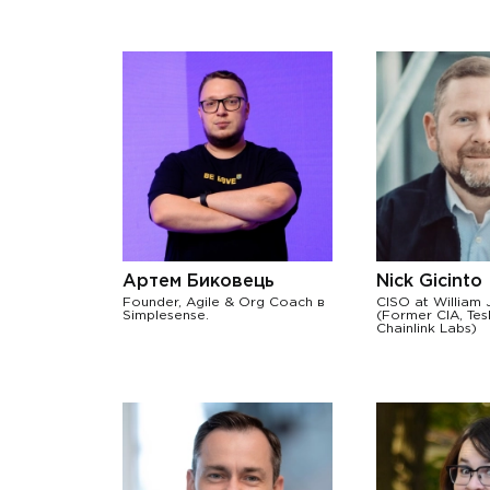
Артем Биковець
Nick Gicinto
Founder, Agile & Org Coach в
CISO at William 
Simplesense.
(Former CIA, Tesl
Chainlink Labs)