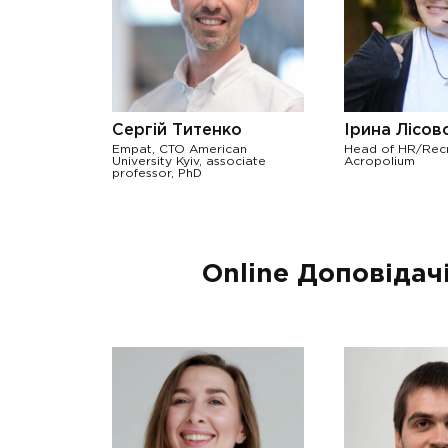
Сергій Титенко
Ірина Лісов
Empat, CTO American
Head of HR/Recr
University Kyiv, associate
Acropolium
professor, PhD
Online Доповідач