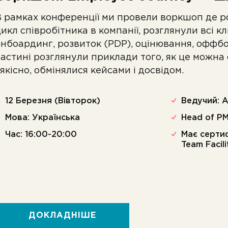
В рамках конференції ми провели воркшоп де 
икл співробітника в компанії, розглянули всі к
онбоардинг, розвиток (PDP), оцінювання, оффб
частині розглянули приклади того, як це можна
 якісно, обмінялися кейсами і досвідом.
12 Березня (Вівторок)
В
Мова: Українська
Head of PM
Час: 16:00-20:00
Має сертифікацію:
Team Facil
ДОКЛАДНІШЕ