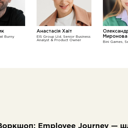
ик
Анастасія Хаіт
Олександ
Миронова
at Burny
EIS Group Ltd, Senior Business
Analyst & Product Owner
Bini Games, S
Воркшоп: Employee Journey — ш