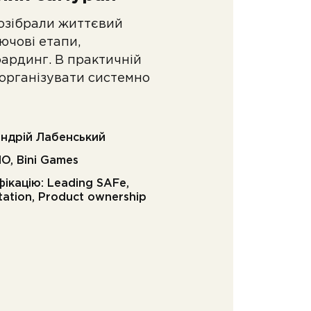
розібрали життєвий
лючові етапи,
оардинг. В практичній
 організувати системно
едучий: Андрій Лабенський
O, Bini Games
 Leading SAFe,
itation, Product ownership