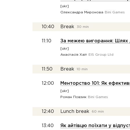
[ukr]
Олександра Миронова
Bini Games
10:40
Break
30 min
11:10
За межею вигорання: Шлях 
[ukr]
Анастасія Хаіт
EIS Group Ltd
11:50
Break
10 min
12:00
Менторство 101: Як ефектив
[ukr]
Роман Повзик
Bini Games
12:40
Lunch break
60 min
13:40
Як айтівцю поїхати у відпу