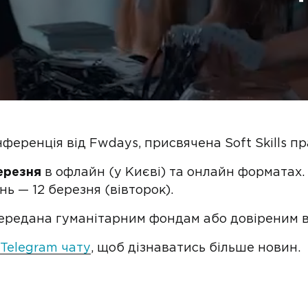
ференція від Fwdays, присвячена Soft Skills п
ерезня
в офлайн (у Києві) та онлайн форматах.
ь — 12 березня (вівторок).
ередана гуманітарним фондам або довіреним в
Telegram чату
, щоб дізнаватись більше новин.