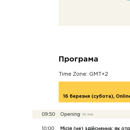
Програма
Time Zone: GMT+2
16 березня (субота), Onlin
09:50
Opening
10 min
10:00
Місія (не) здійсненна: як о