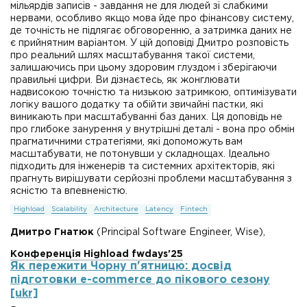
мільярдів записів - завдання не для людей зі слабкими
нервами, особливо якщо мова йде про фінансову систему,
де точність не підлягає обговоренню, а затримка даних не
є прийнятним варіантом. У цій доповіді Дмитро розповість
про реальний шлях масштабування такої системи,
залишаючись при цьому здоровим глуздом і зберігаючи
правильні цифри. Ви дізнаєтесь, як жонглювати
надвисокою точністю та низькою затримкою, оптимізувати
логіку вашого додатку та обійти звичайні пастки, які
виникають при масштабуванні баз даних. Ця доповідь не
про глибоке занурення у внутрішні деталі - вона про обмін
прагматичними стратегіями, які допоможуть вам
масштабувати, не потонувши у складнощах. Ідеально
підходить для інженерів та системних архітекторів, які
прагнуть вирішувати серйозні проблеми масштабування з
ясністю та впевненістю.
Highload
Scalability
Architecture
Latency
Fintech
Дмитро Гнатюк
(Principal Software Engineer, Wise),
Конференція Highload fwdays'25
Як пережити Чорну п'ятницю: досвід
підготовки e-commerce до пікового сезону
[ukr]