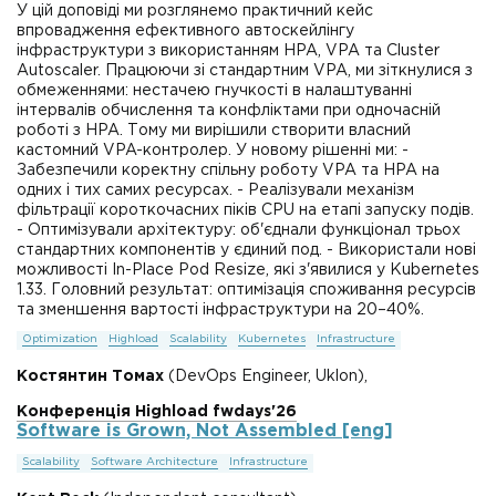
У цій доповіді ми розглянемо практичний кейс
впровадження ефективного автоскейлінгу
інфраструктури з використанням HPA, VPA та Cluster
Autoscaler. Працюючи зі стандартним VPA, ми зіткнулися з
обмеженнями: нестачею гнучкості в налаштуванні
інтервалів обчислення та конфліктами при одночасній
роботі з HPA. Тому ми вирішили створити власний
кастомний VPA-контролер. У новому рішенні ми: -
Забезпечили коректну спільну роботу VPA та HPA на
одних і тих самих ресурсах. - Реалізували механізм
фільтрації короткочасних піків CPU на етапі запуску подів.
- Оптимізували архітектуру: об'єднали функціонал трьох
стандартних компонентів у єдиний под. - Використали нові
можливості In-Place Pod Resize, які з'явилися у Kubernetes
1.33. Головний результат: оптимізація споживання ресурсів
та зменшення вартості інфраструктури на 20–40%.
Optimization
Highload
Scalability
Kubernetes
Infrastructure
Костянтин Томах
(DevOps Engineer, Uklon),
Конференція Highload fwdays'26
Software is Grown, Not Assembled [eng]
Scalability
Software Architecture
Infrastructure