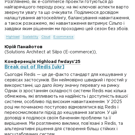
Розглянемо, як e-commerce проекти готуються до
найгарячішого періоду року, на які ключові аспекти варто
звернути увагу та що очікувати. Поділимося досвідом
налаштування автоскейлінгу, балансування навантаження,
а також розкажемо, які навантаження витримує Сільпо і
завдяки яким рішенням ми проходимо цей сезон без збоїв.
Highload
Scalability
Cloud
E-commerce
Юрій Панайотов
(Solutions Architect at Silpo (E-commerce)),
Конференція Highload fwdays'25
Break out of Redis [ukr]
Сьогодні Redis — це де-факто стандарт для кешування у
сервісах застосунків. Він неймовірно швидкий і простий у
використанні, що дало йому значну перевагу на ринку.
Однак із зростанням складності системи Redis має кілька
обмежень, які впливають на надійність і доступність вашої
системи, особливо під високим навантаженням. У 2025
році ми починаємо поступово відмовлятися від Redis і
переосмислювати підхід до кешування загалом. У цій
доповіді я поділюся своїм баченням проблеми та її
вирішення. Ми розглянемо виклики, пов’язані з Redis, та
альтернативні рішення для створення більш стійких і
масштабованих систем.