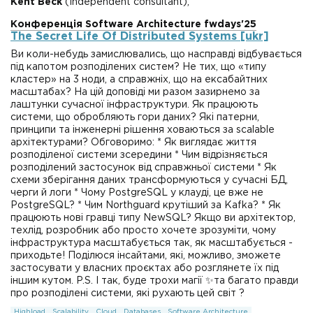
Kent Beck
(Independent consultant),
Конференція Software Architecture fwdays'25
The Secret Life Of Distributed Systems [ukr]
Ви коли-небудь замислювались, що насправді відбувається
під капотом розподілених систем? Не тих, що «типу
кластер» на 3 ноди, а справжніх, що на ексабайтних
масштабах? На цій доповіді ми разом зазирнемо за
лаштунки сучасної інфраструктури. Як працюють
системи, що обробляють гори даних? Які патерни,
принципи та інженерні рішення ховаються за scalable
архітектурами? Обговоримо: * Як виглядає життя
розподіленої системи зсередини * Чим відрізняється
розподілений застосунок від справжньої системи * Як
схеми зберігання даних трансформуються у сучасні БД,
черги й логи * Чому PostgreSQL у клауді, це вже не
PostgreSQL? * Чим Northguard крутіший за Kafka? * Як
працюють нові гравці типу NewSQL? Якщо ви архітектор,
техлід, розробник або просто хочете зрозуміти, чому
інфраструктура масштабується так, як масштабується -
приходьте! Поділюся інсайтами, які, можливо, зможете
застосувати у власних проєктах або розглянете їх під
іншим кутом. P.S. І так, буде трохи магії ✨та багато правди
про розподілені системи, які рухають цей світ ?
Highload
Scalability
Cloud
Databases
Software Architecture