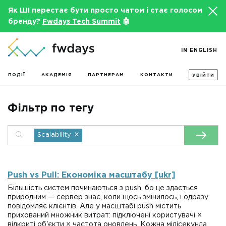
Як ШІ перестає бути просто чатом і стає голосом
бренду?
Fwdays Tech Summit
🤖
IN ENGLISH
ПОДІЇ
АКАДЕМІЯ
ПАРТНЕРАМ
КОНТАКТИ
УВІЙТИ
Фільтр по тегу
×
Scalability
Push vs Pull: Економіка масштабу [ukr]
Більшість систем починаються з push, бо це здається
природним — сервер знає, коли щось змінилось, і одразу
повідомляє клієнтів. Але у масштабі push містить
прихований множник витрат: підключені користувачі ×
відкриті об'єкти × частота оновлень. Кожна мілісекунда