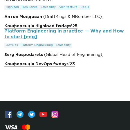
Highload
Resilience
Scalability
Architecture
Redis
Антон Молдован
(DraftKings & NBomber LLC),
Конференція Highload fwdays'25
Platform Engineering in practice — Why and How
to start [eng]
DevOps
Platform Engineering
Scalability
Serg Hospodarets
(Global Head of Engineering),
Конференція DevOps fwdays'23