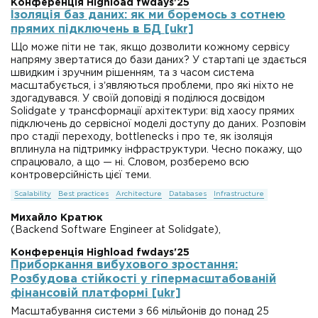
Конференція Highload fwdays'25
Ізоляція баз даних: як ми боремось з сотнею
прямих підключень в БД [ukr]
Що може піти не так, якщо дозволити кожному сервісу
напряму звертатися до бази даних? У стартапі це здається
швидким і зручним рішенням, та з часом система
масштабується, і зʼявляються проблеми, про які ніхто не
здогадувався. У своїй доповіді я поділюся досвідом
Solidgate у трансформації архітектури: від хаосу прямих
підключень до сервісної моделі доступу до даних. Розповім
про стадії переходу, bottlenecks і про те, як ізоляція
вплинула на підтримку інфраструктури. Чесно покажу, що
спрацювало, а що — ні. Словом, розберемо всю
контроверсійність цієї теми.
Scalability
Best practices
Architecture
Databases
Infrastructure
Михайло Кратюк
(Backend Software Engineer at Solidgate),
Конференція Highload fwdays'25
Приборкання вибухового зростання:
Розбудова стійкості у гіпермасштабованій
фінансовій платформі [ukr]
Масштабування системи з 66 мільйонів до понад 25