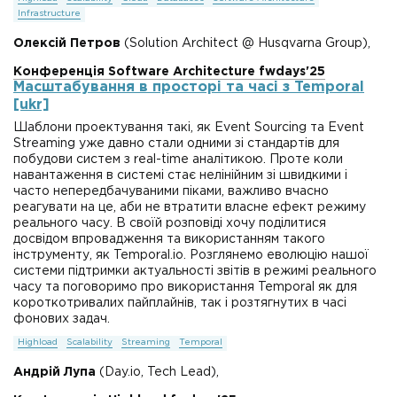
Infrastructure
Олексій Петров
(Solution Architect @ Husqvarna Group),
Конференція Software Architecture fwdays'25
Масштабування в просторі та часі з Temporal
[ukr]
Шаблони проектування такі, як Event Sourcing та Event
Streaming уже давно стали одними зі стандартів для
побудови систем з real-time аналітикою. Проте коли
навантаження в системі стає нелінійним зі швидкими і
часто непередбачуваними піками, важливо вчасно
реагувати на це, аби не втратити власне ефект режиму
реального часу. В своїй розповіді хочу поділитися
досвідом впровадження та використанням такого
інструменту, як Temporal.io. Розглянемо еволюцію нашої
системи підтримки актуальності звітів в режимі реального
часу та поговоримо про використання Temporal як для
короткотривалих пайплайнів, так і розтягнутих в часі
фонових задач.
Highload
Scalability
Streaming
Temporal
Андрій Лупа
(Day.io, Tech Lead),