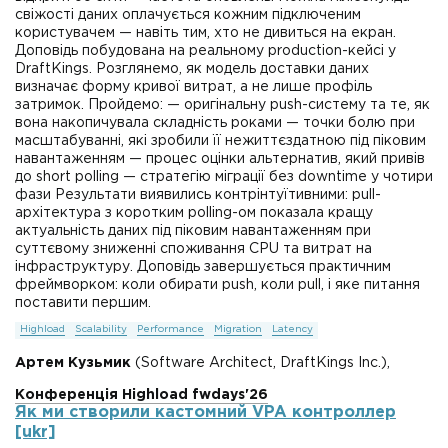
свіжості даних оплачується кожним підключеним
користувачем — навіть тим, хто не дивиться на екран.
Доповідь побудована на реальному production-кейсі у
DraftKings. Розглянемо, як модель доставки даних
визначає форму кривої витрат, а не лише профіль
затримок. Пройдемо: — оригінальну push-систему та те, як
вона накопичувала складність роками — точки болю при
масштабуванні, які зробили її нежиттєздатною під піковим
навантаженням — процес оцінки альтернатив, який привів
до short polling — стратегію міграції без downtime у чотири
фази Результати виявились контрінтуїтивними: pull-
архітектура з коротким polling-ом показала кращу
актуальність даних під піковим навантаженням при
суттєвому зниженні споживання CPU та витрат на
інфраструктуру. Доповідь завершується практичним
фреймворком: коли обирати push, коли pull, і яке питання
поставити першим.
Highload
Scalability
Performance
Migration
Latency
Артем Кузьмик
(Software Architect, DraftKings Inc.),
Конференція Highload fwdays'26
Як ми створили кастомний VPA контроллер
[ukr]