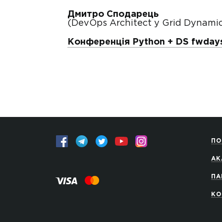
Дмитро Сподарець
(DevOps Architect у Grid Dynamic
Конференція Python + DS fwday
ПО
АК
ПА
КО