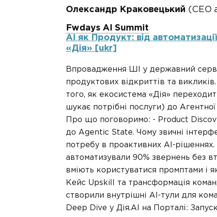
Олександр Краковецький
(СЕО a
Fwdays AI Summit
AI як Продукт: від автоматизаці
«Дія» [ukr]
Впровадження ШІ у державний сервіс
продуктових відкриттів та викликів.
того, як екосистема «Дія» переходи
шукає потрібні послуги) до Агентної
Про що поговоримо: - Product Discove
до Agentic State. Чому звичні інтерф
потребу в проактивних AI-рішеннях. 
автоматизували 90% звернень без втр
вміють користуватися промптами і як
Кейс Upskill та трансформація коман
створили внутрішні AI-тули для кома
Deep Dive у Дія.AI на Порталі: Запус