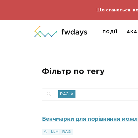
Що станеться, ко
ПОДІЇ
АКА
Фільтр по тегу
×
RAG
Бенчмарки для порівняння можл
AI
LLM
RAG