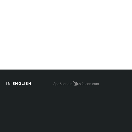
Зроблено в
stfalcon.com
IN ENGLISH