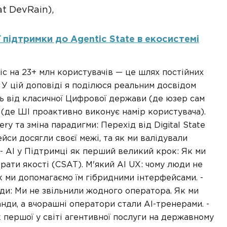
t DevRain),
ї підтримки до Agentic State в екосистемі
 на 23+ млн користувачів — це шлях постійних
 У цій доповіді я поділюся реальним досвідом
ть від класичної Цифрової держави (де юзер сам
 (де ШІ проактивно виконує намір користувача).
ry та зміна парадигми: Перехід від Digital State
ейси досягли своєї межі, та як ми валідували
- AI у Підтримці як перший великий крок: Як ми
ати якості (CSAT). М'який AI UX: чому люди не
 ми допомагаємо їм гібридними інтерфейсами. -
ди: Ми не звільнили жодного оператора. Як ми
нди, а вчорашні оператори стали AI-тренерами. -
к першої у світі агентивної послуги на державному