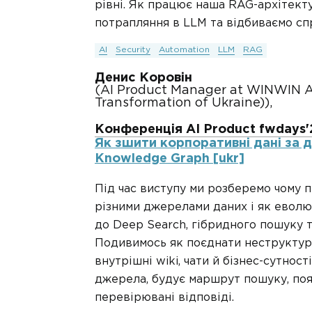
рівні. Як працює наша RAG-архітекту
потрапляння в LLM та відбиваємо сп
AI
Security
Automation
LLM
RAG
Денис Коровін
(AI Product Manager at WINWIN AI 
Transformation of Ukraine)),
Конференція AI Product fwdays'
Як зшити корпоративні дані за 
Knowledge Graph [ukr]
Під час виступу ми розберемо чому п
різними джерелами даних і як еволю
до Deep Search, гібридного пошуку т
Подивимось як поєднати неструктуров
внутрішні wiki, чати й бізнес-сутнос
джерела, будує маршрут пошуку, пояс
перевірювані відповіді.