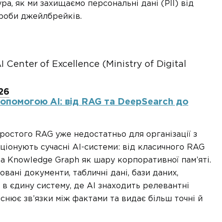
ра, як ми захищаємо персональні дані (PII) від
роби джейлбрейків.
Center of Excellence (Ministry of Digital
26
допомогою АІ: від RAG та DeepSearch до
ростого RAG уже недостатньо для організації з
ціонують сучасні AI-системи: від класичного RAG
а Knowledge Graph як шару корпоративної пам’яті.
ані документи, табличні дані, бази даних,
ті в єдину систему, де AI знаходить релевантні
нює зв’язки між фактами та видає більш точні й