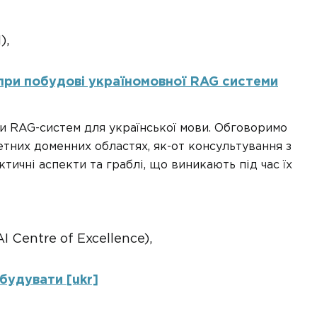
),
 при побудові україномовної RAG системи
и RAG-систем для української мови. Обговоримо
етних доменних областях, як-от консультування з
тичні аспекти та граблі, що виникають під час їх
AI Centre of Excellence),
будувати [ukr]