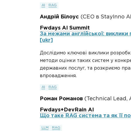
AI
RAG
Андрій Білоус
(CEO в StayInno AI
Fwdays AI Summit
За межами англійської: виклики
[ukr]
Дослідимо ключові виклики розробк
методи оцінки таких систем у конкр
державних послуг, та розкриємо прак
впровадження.
AI
RAG
Роман Романов
(Technical Lead, 
Fwdays+DevRain AI
Що таке RAG система та як її по
LLM
RAG