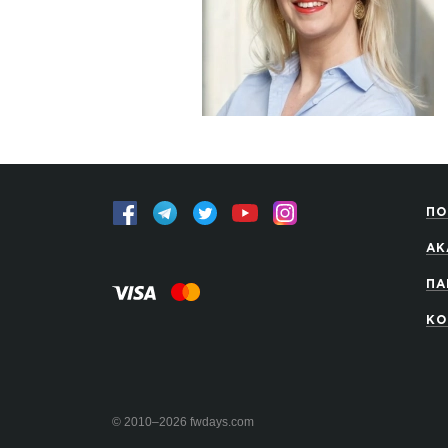
ПО
АК
ПА
КО
© 2010–2026 fwdays.com