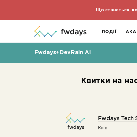
Що станеться, ко
ПОДІЇ
АКА
Fwdays+DevRain AI
Квитки на на
Fwdays Tech 
Київ