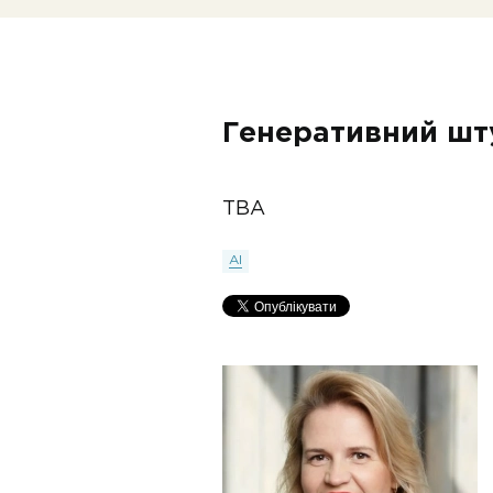
Генеративний шту
TBA
AI