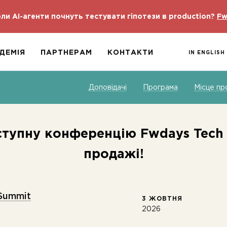
ли AI-агенти почнуть тестувати гіпотези в production?
Fw
ДЕМІЯ
ПАРТНЕРАМ
КОНТАКТИ
IN ENGLISH
Доповідачі
Програма
Місце пр
ступну конференцію Fwdays Tech
продажі!
Summit
3 ЖОВТНЯ
2026