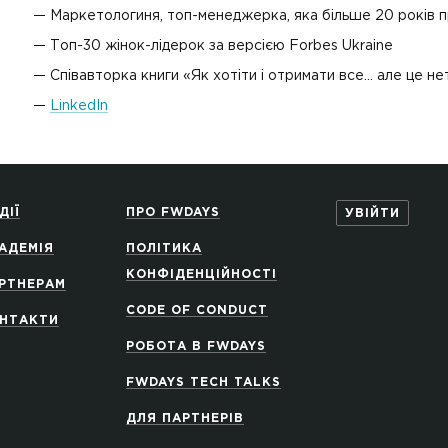
Маркетологиня, топ-менеджерка, яка більше 20 років 
Топ-30 жінок-лідерок за версією Forbes Ukraine
Співавторка книги «Як хотіти і отримати все... але це н
LinkedIn
ДІЇ
ПРО FWDAYS
УВІЙТИ
АДЕМІЯ
ПОЛІТИКА
КОНФІДЕНЦІЙНОСТІ
РТНЕРАМ
CODE OF CONDUCT
НТАКТИ
РОБОТА В FWDAYS
FWDAYS TECH TALKS
ДЛЯ ПАРТНЕРІВ