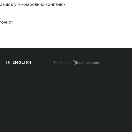
працює у міжнародних компаніях
еточно»
Зроблено в
stfalcon.com
IN ENGLISH