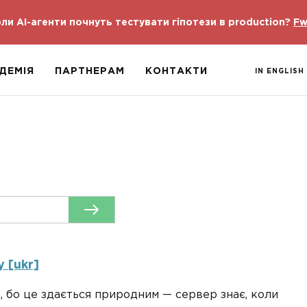
ли AI-агенти почнуть тестувати гіпотези в production?
Fw
ДЕМІЯ
ПАРТНЕРАМ
КОНТАКТИ
IN ENGLISH
 [ukr]
, бо це здається природним — сервер знає, коли