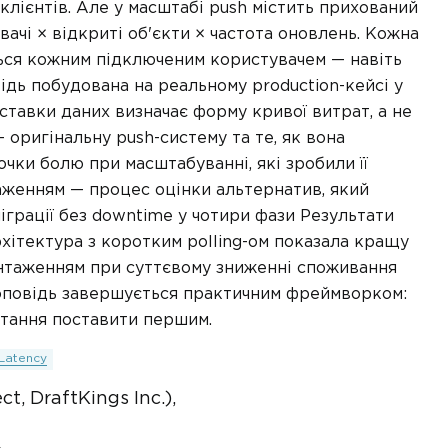
 клієнтів. Але у масштабі push містить прихований
ачі × відкриті об'єкти × частота оновлень. Кожна
ться кожним підключеним користувачем — навіть
відь побудована на реальному production-кейсі у
оставки даних визначає форму кривої витрат, а не
оригінальну push-систему та те, як вона
чки болю при масштабуванні, які зробили її
аженням — процес оцінки альтернатив, який
міграції без downtime у чотири фази Результати
рхітектура з коротким polling-ом показала кращу
антаженням при суттєвому зниженні споживання
Доповідь завершується практичним фреймворком:
питання поставити першим.
Latency
t, DraftKings Inc.),
6