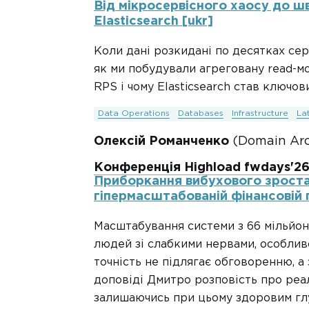
Від мікросервісного хаосу до шв
Elasticsearch [ukr]
Коли дані розкидані по десятках сер
як ми побудували агреговану read-м
RPS і чому Elasticsearch став ключо
Data Operations
Databases
Infrastructure
La
Олексій Романченко
(Domain Arc
Конференція Highload fwdays'2
Приборкання вибухового зростан
гіпермасштабованій фінансовій 
Масштабування системи з 66 мільйоні
людей зі слабкими нервами, особлив
точність не підлягає обговоренню, а
доповіді Дмитро розповість про реа
залишаючись при цьому здоровим глу