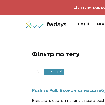
Що станеться, ко
ПОДІЇ
АКА
Фільтр по тегу
×
Latency
Push vs Pull: Економіка масштабу
Більшість систем починаються з push