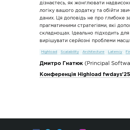
дізнаєтесь, як жонглювати надвисок
логіку вашого додатку та обійти зви
даних. Ця доповідь не про глибоке з
прагматичними стратегіями, які доп
складнощах. Ідеально підходить для 
вирішувати серйозні проблеми масшт
Highload
Scalability
Architecture
Latency
Fi
Дмитро Гнатюк
(Principal Softwa
Конференція Highload fwdays'2