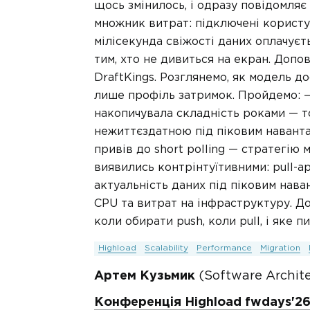
щось змінилось, і одразу повідомляє
множник витрат: підключені користув
мілісекунда свіжості даних оплачує
тим, хто не дивиться на екран. Допо
DraftKings. Розглянемо, як модель д
лише профіль затримок. Пройдемо: — 
накопичувала складність роками — то
нежиттєздатною під піковим навант
привів до short polling — стратегію 
виявились контрінтуїтивними: pull-а
актуальність даних під піковим нав
CPU та витрат на інфраструктуру. 
коли обирати push, коли pull, і яке 
Highload
Scalability
Performance
Migration
Артем Кузьмик
(Software Architec
Конференція Highload fwdays'2