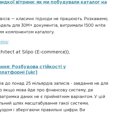
идкої вітрини: як ми побудували каталог на
вісів — класичні підходи не працюють. Розкажемо,
одель для 30M+ документів, витримали 1500 write
вим компонентом каталогу.
tency
hitect at Silpo (E-commerce)),
6
ня: Розбудова стійкості у
платформі [ukr]
в до понад 25 мільярдів записів - завдання не для
о якщо мова йде про фінансову систему, де
 затримка даних не є прийнятним варіантом. У цій
льний шлях масштабування такої системи,
здом і зберігаючи правильні цифри. Ви