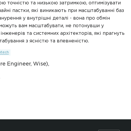
ою точністю та низькою затримкою, оптимізувати
чайні пастки, які виникають при масштабуванні баз
анурення у внутрішні деталі - вона про обмін
оможуть вам масштабувати, не потонувши у
інженерів та системних архітекторів, які прагнуть
абування з ясністю та впевненістю.
ntech
re Engineer, Wise),
5