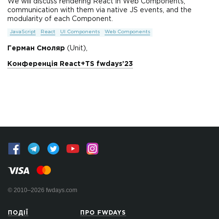
We will discuss rendering React in Web Components,
communication with them via native JS events, and the
modularity of each Component.
JavaScript
React
UI Components
Web Components
Герман Смоляр
(Unit),
Конференція React+TS fwdays’23
© 2010–2026 fwdays.com
ПОДІЇ
ПРО FWDAYS