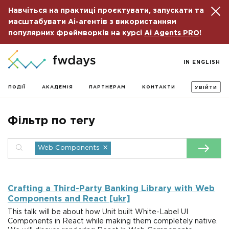
Навчіться на практиці проєктувати, запускати та
масштабувати Ai-агентів з використанням
популярних фреймворків на курсі
Ai Agents PRO
!
IN ENGLISH
ПОДІЇ
АКАДЕМІЯ
ПАРТНЕРАМ
КОНТАКТИ
УВІЙТИ
Фільтр по тегу
×
Web Components
Crafting a Third-Party Banking Library with Web
Components and React [ukr]
This talk will be about how Unit built White-Label UI
Components in React while making them completely native.