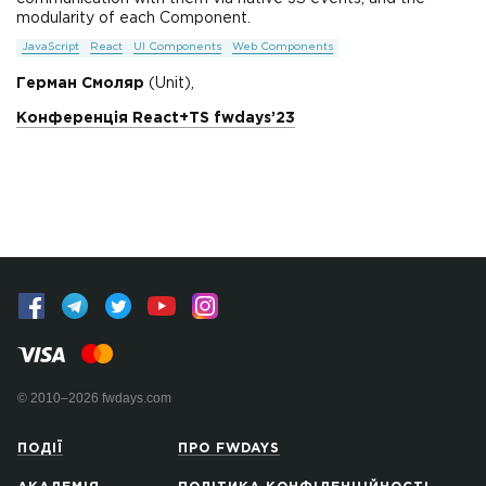
modularity of each Component.
JavaScript
React
UI Components
Web Components
Герман Смоляр
(Unit),
Конференція React+TS fwdays’23
© 2010–2026 fwdays.com
ПОДІЇ
ПРО FWDAYS