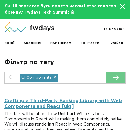
Як ШІ перестає бути просто чатом і стає голосом
бренду?
Fwdays Tech Summit
🤖
IN ENGLISH
ПОДІЇ
АКАДЕМІЯ
ПАРТНЕРАМ
КОНТАКТИ
УВІЙТИ
Фільтр по тегу
×
UI Components
Crafting a Third-Party Banking Library with Web
Components and React [ukr]
This talk will be about how Unit built White-Label UI
Components in React while making them completely native.
We will discuss rendering React in Web Components,
communication with them via native JS events, and the