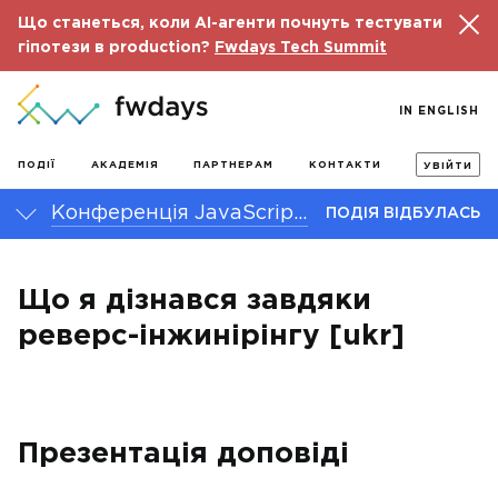
Що станеться, коли AI-агенти почнуть тестувати
гіпотези в production?
Fwdays Tech Summit
IN ENGLISH
ПОДІЇ
АКАДЕМІЯ
ПАРТНЕРАМ
КОНТАКТИ
УВІЙТИ
Конференція JavaScript fwdays’24
ПОДІЯ ВІДБУЛАСЬ
Що я дізнався завдяки
реверс-інжинірінгу [ukr]
Презентація доповіді