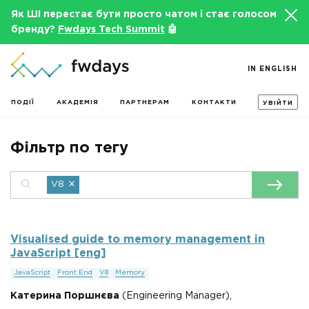
Як ШІ перестає бути просто чатом і стає голосом
бренду?
Fwdays Tech Summit
🤖
IN ENGLISH
ПОДІЇ
АКАДЕМІЯ
ПАРТНЕРАМ
КОНТАКТИ
УВІЙТИ
Фільтр по тегу
×
V8
Visualised guide to memory management in
JavaScript [eng]
JavaScript
Front End
V8
Memory
Катерина Поршнєва
(Engineering Manager),