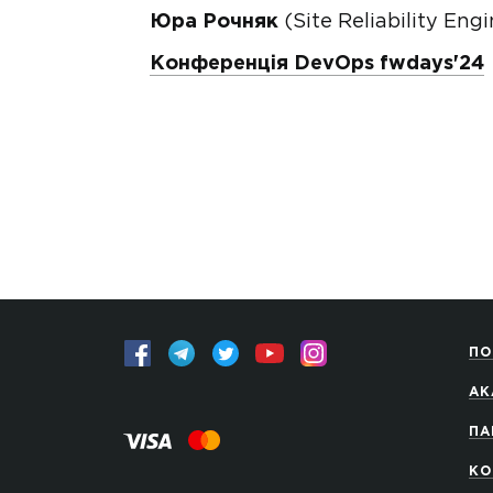
Юра Рочняк
(Site Reliability Engi
Конференція DevOps fwdays'24
ПО
АК
ПА
КО