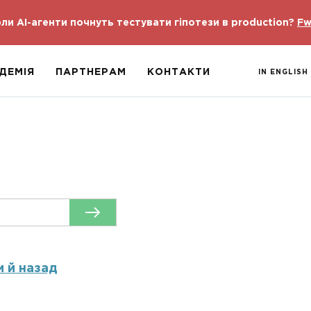
ли AI-агенти почнуть тестувати гіпотези в production?
Fw
ДЕМІЯ
ПАРТНЕРАМ
КОНТАКТИ
IN ENGLISH
и й назад