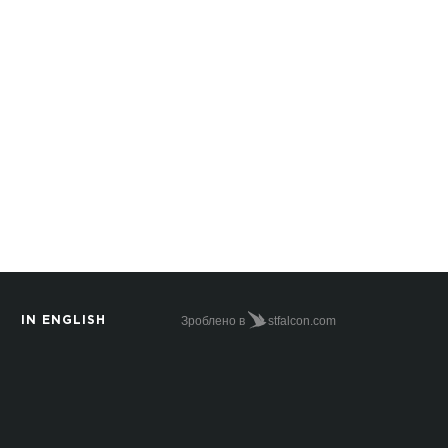
Зроблено в
stfalcon.com
IN ENGLISH