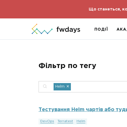
Що станеться, ко
ПОДІЇ
АКА
Фільтр по тегу
×
Helm
Тестування Helm чартів або туд
DevOps
Terratest
Helm