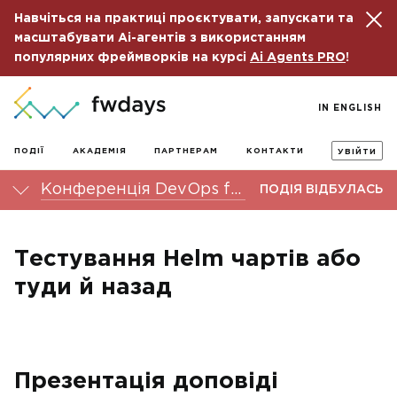
Навчіться на практиці проєктувати, запускати та
масштабувати Ai-агентів з використанням
популярних фреймворків на курсі
Ai Agents PRO
!
IN ENGLISH
ПОДІЇ
АКАДЕМІЯ
ПАРТНЕРАМ
КОНТАКТИ
УВІЙТИ
Конференція DevOps fwdays'24
ПОДІЯ ВІДБУЛАСЬ
Тестування Helm чартів або
туди й назад
Презентація доповіді