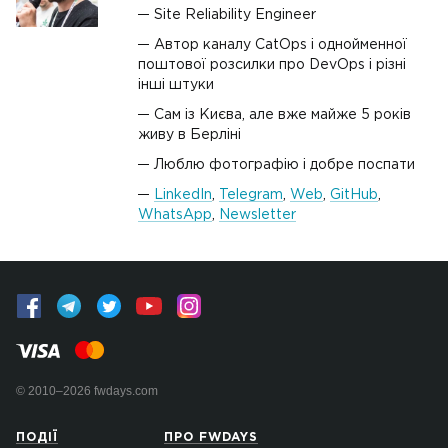
Site Reliability Engineer
Автор каналу CatOps і однойменної
поштової розсилки про DevOps і різні
інші штуки
Сам із Києва, але вже майже 5 років
живу в Берліні
Люблю фотографію і добре поспати
LinkedIn
,
Telegram
,
Web
,
GitHub
,
WhatsApp
,
Newsletter
© 2010–2026 fwdays.com
ПОДІЇ
ПРО FWDAYS