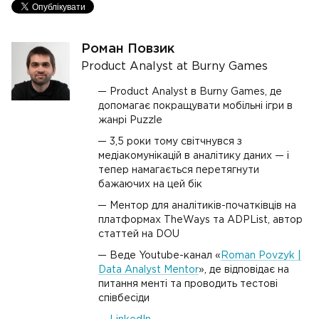
Роман Повзик
Product Analyst at Burny Games
Product Analyst в Burny Games, де
допомагає покращувати мобільні ігри в
жанрі Puzzle
3,5 роки тому світчнувся з
медіакомунікацій в аналітику даних — і
тепер намагається перетягнути
бажаючих на цей бік
Ментор для аналітиків-початківців на
платформах TheWays та ADPList, автор
статтей на DOU
Веде Youtube-канал «
Roman Povzyk |
Data Analyst Mentor
», де відповідає на
питання менті та проводить тестові
співбесіди