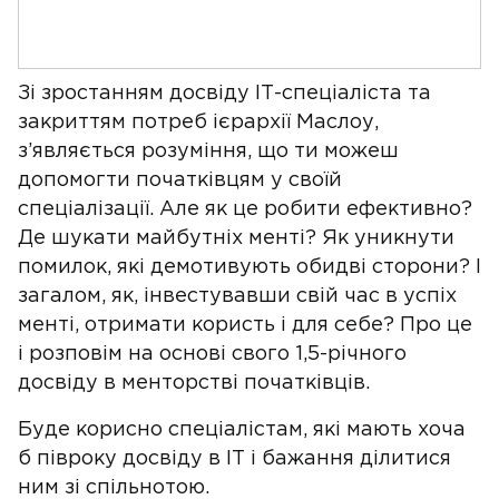
Зі зростанням досвіду ІТ-спеціаліста та
закриттям потреб ієрархії Маслоу,
з’являється розуміння, що ти можеш
допомогти початківцям у своїй
спеціалізації. Але як це робити ефективно?
Де шукати майбутніх менті? Як уникнути
помилок, які демотивують обидві сторони? І
загалом, як, інвестувавши свій час в успіх
менті, отримати користь і для себе? Про це
і розповім на основі свого 1,5-річного
досвіду в менторстві початківців.
Буде корисно спеціалістам, які мають хоча
б півроку досвіду в ІТ і бажання ділитися
ним зі спільнотою.