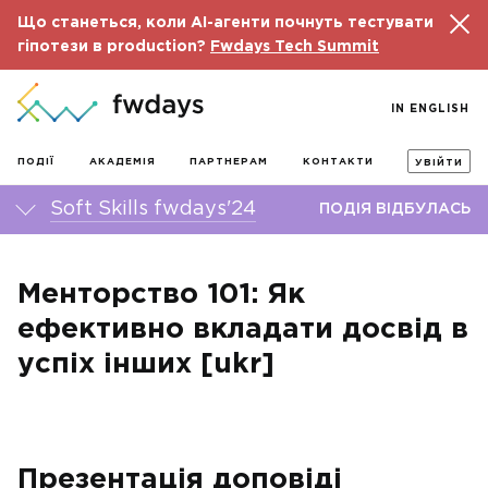
Що станеться, коли AI-агенти почнуть тестувати
гіпотези в production?
Fwdays Tech Summit
IN ENGLISH
ПОДІЇ
АКАДЕМІЯ
ПАРТНЕРАМ
КОНТАКТИ
УВІЙТИ
Soft Skills fwdays'24
ПОДІЯ ВІДБУЛАСЬ
Менторство 101: Як
ефективно вкладати досвід в
успіх інших [ukr]
Презентація доповіді