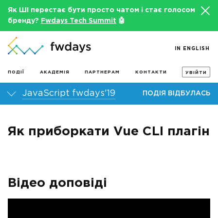
Як ШІ перестає бути просто чатом і стає голосом
бренду?
Fwdays Tech Summit
🤖
IN ENGLISH
ПОДІЇ
АКАДЕМІЯ
ПАРТНЕРАМ
КОНТАКТИ
УВІЙТИ
JavaScript fwdays'19
ПОДІЯ ВІДБУЛАСЬ
Як приборкати Vue CLI плагін
Відео доповіді