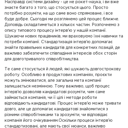
Насправді системи дизайну - це не рокет-наука, і ви вже
знаєте багато з того, що стосується цього. Просто
потрібно розуміти, на що саме воно спрямоване, і все
буде добре. Сьогодні ми розглянемо цей процес ближче.
Доповідь складатиметься з кількох частин. Розпочнемо з
опису типового процесу інтерв'ю у нашій компанії.
Шукаючи нових працівників, ми враховуємо їхні навички та
потреби компанії. Стандартизація інтерв'ю допомагає
знайти правильних кандидатів для конкретних позицій, де
важливо забезпечити співпадіння інтересів обох сторін
для довготривалого співробітництва.
Те саме стосується й людей, які шукають довгострокову
роботу. Особливо в продуктових компаніях, проєкти
можуть змінюватися, але загальна мета компанії
залишається незмінною. Тому важливо, щоб процес
інтерв'ю дозволяв кандидатові розуміти, чим саме
займається компанія, чи її цілі і методи роботи
відповідають кандидатові. Процес інтерв'ю може тривати
довго, але це допомагає кандидатові знайомитися з
різними співробітниками та зрозуміти, чи відповідає
компанія його очікуванням.Оскільки процеси інтерв'ю
стандартизовані, але мають свої нюанси, важливо