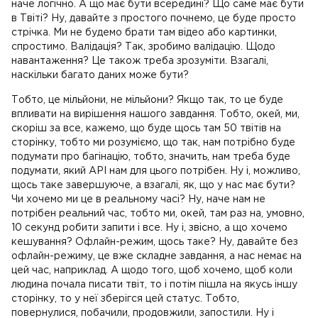
наче логічно. А що має бути всередині? Що саме має бути
в Твіті? Ну, давайте з простого почнемо, це буде просто
стрічка. Ми не будемо брати там відео або картинки,
спростимо. Валідація? Так, зробимо валідацію. Щодо
навантаження? Це також треба зрозуміти. Взагалі,
наскільки багато даних може бути?
Тобто, це мільйони, не мільйони? Якщо так, то це буде
впливати на вирішення нашого завдання. Тобто, окей, ми,
скоріш за все, кажемо, що буде щось там 50 твітів на
сторінку, тобто ми розуміємо, що так, нам потрібно буде
подумати про багінацію, тобто, значить, нам треба буде
подумати, який API нам для цього потрібен. Ну і, можливо,
щось таке завершуюче, а взагалі, як, що у нас має бути?
Чи хочемо ми це в реальному часі? Ну, наче нам не
потрібен реальний час, тобто ми, окей, там раз на, умовно,
10 секунд робити запити і все. Ну і, звісно, а що хочемо
кешування? Офлайн-режим, щось таке? Ну, давайте без
офлайн-режиму, це вже складне завдання, а нас немає на
цей час, наприклад. А щодо того, щоб хочемо, щоб коли
людина почала писати твіт, то і потім пішла на якусь іншу
сторінку, то у неї зберігся цей статус. Тобто,
повернулися, побачили, продовжили, запостили. Ну і