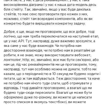
пам'ятаєте, у нас є десь реквайермент, у нас є така
високорівнева діаграма і у нас є наша дата-модель десь
біля стейту. Так, звичайно, якщо у вас буде декілька
стейтів, то має сенс проговорити про кожен з них,
можливо, стейт там всередині компонентів, або як ви
конкретно будете вирішувати конкретну задачу.
Добре, є ще, якщо ми проговорили, що все добре, тоді
логічно, що нам треба переключатися на наступний етап,
це у нас API. Тут, насправді, дуже важливо зрозуміти, а
яка саме у нас буде взаємодія. Чи потрібна нам
двостороння взаємодія, чи потрібно нам в реалтаймі це
робити, я не знаю, можу використовувати вебсокет,
лонгполінг, http, ес, звичайно, все має бути сек'юрно, або
нам це, під час реквайерментів ми це проговорили, тому,
насправді, тут нам особливо можна не думати, тобто ми
казали, що з періодичністю в 10 секунд ми будемо ходити і
питати, що ж там відбувається. Теж двостороння, та наче
не потрібно нам нічого туди слати, щоб отримувати у
відповідь. І тоді давайте проговоримо, а взагалі що ми
будемо туди-сюди пересилати. Взагалі це може бути
оформлено дуже по-різному, ви можете це написати
просто списком в якомусь текстбоксі, ви можете