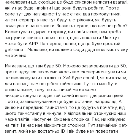
намалювати це, скоріше це буде списком написати взагалі,
які у нас буде інпоінти і що вони будуть робити. Проте
саме тут для наглядності у нас є такі два прямокутники,
клієнт-сервер, у нас тут будуть стрілочки, які будуть
показувати наші запити. Значить перше, що нам потрібно?
Користувач відкрив сторінку, ми пам'ятаємо, нам треба
загрузити список наших твітів, щось показати. Яке тут
може бути API? По-перше, певно, що це буде простий
get-запит. Можливо, ми можемо сюди додати кількість, яку
ми хочемо.
Ми казали, що там буде 50. Можемо зазамовчувати до 50,
проте вдруг ми захочемо якось цим експериментувати чи
це вираховувати на клієнті. Хай буде count. І, як ми казали,
для пагінації нам потрібен таймстамп. Тут він має бути
опціональним, тому що зазвичай ми можемо
використовувати один тай самий інпоінт для різних цілей.
Тобто, зазамовчуванням це буде останній, наприклад. А
якщо ми передамо таймстамп, то це будуть з початку, від
цього таймстампу в минуле. У відповідь ми отримуємо наш
масив твітів. Наступне. Окрема сторінка. Так, ми клікуємо
на твіт. І в нас має відкритися сторінка. Тут звичайний get-
запит, який нам достатньо ID, і він буде нам повертати