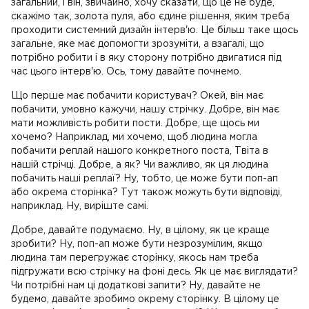
загальний, і він, звичайно, хочу сказати, що це не буде,
скажімо так, золота пуля, або єдине рішення, яким треба
проходити системний дизайн інтерв'ю. Це більш таке щось
загальне, яке має допомогти зрозуміти, а взагалі, що
потрібно робити і в яку сторону потрібно двигатися під
час цього інтерв'ю. Ось, тому давайте почнемо.
Що перше має побачити користувач? Окей, він має
побачити, умовно кажучи, нашу стрічку. Добре, він має
мати можливість робити пости. Добре, ще щось ми
хочемо? Наприклад, ми хочемо, щоб людина могла
побачити реплай нашого конкретного поста, Твіта в
нашій стрічці. Добре, а як? Чи важливо, як ця людина
побачить наші реплаї? Ну, тобто, це може бути поп-ап
або окрема сторінка? Тут також можуть бути відповіді,
наприклад. Ну, виріште самі.
Добре, давайте подумаємо. Ну, в цілому, як це краще
зробити? Ну, поп-ап може бути незрозумілим, якщо
людина там перегружає сторінку, якось нам треба
підгружати всю стрічку на фоні десь. Як це має виглядати?
Чи потрібні нам ці додаткові запити? Ну, давайте не
будемо, давайте зробимо окрему сторінку. В цілому це