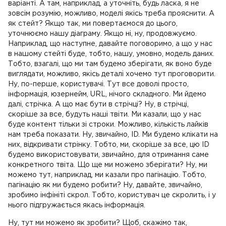
варіанті. А там, наприклад, а уточніть, будь ласка, я не
зовсім розумію, можливо, моделі якісь треба прояснити. А
як стейт? Якщо так, ми повертаємося до цього,
уточнюємо нашу діаграму. Якщо ні, ну, продовжуємо.
Наприклад, що наступне, давайте поговоримо, а що у нас
в нашому стейті буде, тобто, нашу, умовно, модель даних.
Тобто, взагалі, що ми там будемо зберігати, як воно буде
виглядати, можливо, якісь деталі хочемо тут проговорити.
Ну, по-перше, користувачі. Тут все доволі просто,
інформація, юзернейм, URL, нічого складного. Ми йдемо
далі, стрічка. А що має бути в стрічці? Ну, в стрічці,
скоріше за все, будуть наші твіти. Ми казали, що у нас
буде контент тільки зі строки. Можливо, кількість лайків
нам треба показати. Ну, звичайно, ID. Ми будемо клікати на
них, відкривати стрінку. Тобто, ми, скоріше за все, цю ID
будемо використовувати, звичайно, для отримання саме
конкретного твіта. Що ще ми можемо зберігати? Ну, ми
можемо тут, наприклад, ми казали про пагінацію. Тобто,
пагінацію як ми будемо робити? Ну, давайте, звичайно,
зробимо інфініті скрол. Тобто, користувач це скролить, і у
нього підгружається якась інформація.
Ну, тут ми можемо як зробити? Щоб, скажімо так,