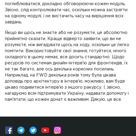
поглиблюватися, докладно обговорюючи кожен модуль.
Звісно, слід контролювати час, оскільки можна застрягти
на одному модулі, і не вистачить часу на вирішення всіх
завдань.
Якщо ви щось не знаєте або не розумієте, це абсолютно
прийнятно сказати. Краще відверто заявити, що ви не
розумієте, ніж вигадувати щось на ходу, оскільки це легко
помітити. Використовуйте свої знання, готуйтеся, нічого
складного в цьому немає, все досить стандартно. Щодо
ресурсів по системам дизайн-інтерв'ю для фронтендів, їх
не так багато, але ось декілька корисних посилань.
Наприклад, на FWD декілька років тому була цікава
доповідь про архітектуру в інтерв'ю, можливо, вам буде
цікаво подивитися інтерв'ю з іншого ракурсу. І, звісно,
нагадуємо всім підтримувати Україну, надавати допомогу і
пам'ятати, що кожен донат є важливим. Дякую, це все.