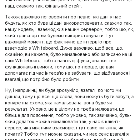
така висока рівнева діаграма того, що там буде, тобто це
наш, скажімо так, фінальний стейт.
Також важливо поговорити про певно, які дані у нас
будуть, як хто буде ці дані використовувати, скажімо так,
нашу модель, і взаємодію з нашим сервером, тобто що, як,
який транспорт ми будемо використовувати. Тут
важливий момент, що фактично це інтерв'ю про
взаємодію з Whiteboard. Дуже важливо, щоб все, що,
скажімо, ви кажете, було намальовано або записано на ці
самі Whiteboard, тобто навіть ці функціональні і не
функціональні вимоги, тому що, по-перше, це вам
допомагає під час інтерв'ю не забувати, що відбувалося і
взагалі, що потрібно було робити.
Ну, і наприкінці ви буде зрозуміло, взагалі, до чого ми
дійшли, тому що все, що слова, вони можуть бути забуті, а
конкретна схема, яка намальована, вона буде як
результат. Умовно, це в цілому не треба малювати, це
більше для пояснення, тобто умовно, так звичайно, будь-
який додаток можна намалювати так, у нас є клієнт-
сервер, яка між ними взаємодіє, і тут саме питання, як
почати? Тобто тут можна сказати, чи має сенс взагалі я