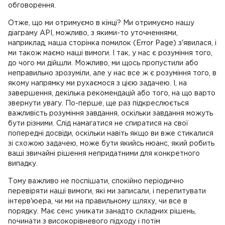
обговорення.
Отже, що ми отримуємо в кінці? Ми отримуємо нашу
діаграму API, можливо, з якими-то уточненнями,
наприклад, наша сторінка помилок (Error Page) з'явилася, і
ми також маємо наші вимоги. І так, у нас є розуміння того,
до чого ми дійшли. Можливо, ми щось пропустили або
неправильно зрозуміли, але у нас все ж є розуміння того, в
якому напрямку ми рухаємося з цією задачею. І, на
завершення, декілька рекомендацій або того, на що варто
звернути увагу. По-перше, ще раз підкреслюється
важливість розуміння завдання, оскільки завдання можуть
бути різними. Слід намагатися не спиратися на свої
попередні досвіди, оскільки навіть якщо ви вже стикалися
зі схожою задачею, може бути якийсь нюанс, який робить
ваші звичайні рішення непридатними для конкретного
випадку.
Тому важливо не поспішати, спокійно періодично
перевіряти наші вимоги, які ми записали, і перепитувати
інтерв'юера, чи ми на правильному шляху, чи все в
порядку. Має сенс уникати занадто складних рішень,
починати з високорівневого підходу і потім