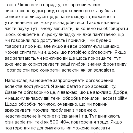
тощо. Якщо все в порядку, то зараз ми маємо
високорівневу діаграму, і переходимо до етапу більш
конкретної дискусії щодо наших модулів, можливо, з
уточненнями, які можуть знадобитися. Також важливо
взяти паузу тут і знову запитати, чи хочемо ми обговорити
щось конкретне. У цьому випадку ми вже пам'ятаємо, що
ми говорили про доступність і помилки, і ми будемо
говорити про них, але якщо ви все розглянули швидко,
можна спитати, чи є щось, що потрібно обговорити. Якщо
вас запитають, чи можливо ви ще щось покращите, тут
вже час використовувати ваші глибокі знання фронтенду
і розповісти про конкретні аспекти, які ви володієте.
Наприклад, ви можете запропонувати обговорення
аспектів доступності. Я знаю багато про accessibility.
Давайте обговоримо це, я вважаю, що це важливо. Добре,
у нашому випадку дві теми: обробка помилок і accessibility.
Щодо обробки помилок, очевидно, що ми повинні
враховувати можливі проблеми з мережею,
невстановлене Інтернет-з'єднання і т.д. Тут виникають
різні варіанти, такі як 500, 404, повторення тощо. Якщо
повторення не допомагають, ми можемо показати