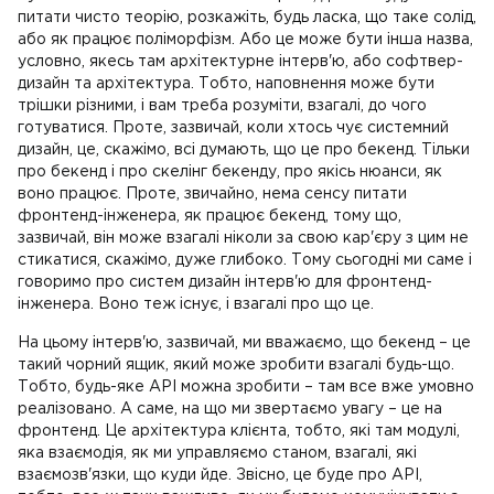
питати чисто теорію, розкажіть, будь ласка, що таке солід,
або як працює поліморфізм. Або це може бути інша назва,
условно, якесь там архітектурне інтерв'ю, або софтвер-
дизайн та архітектура. Тобто, наповнення може бути
трішки різними, і вам треба розуміти, взагалі, до чого
готуватися. Проте, зазвичай, коли хтось чує системний
дизайн, це, скажімо, всі думають, що це про бекенд. Тільки
про бекенд і про скелінг бекенду, про якісь нюанси, як
воно працює. Проте, звичайно, нема сенсу питати
фронтенд-інженера, як працює бекенд, тому що,
зазвичай, він може взагалі ніколи за свою кар'єру з цим не
стикатися, скажімо, дуже глибоко. Тому сьогодні ми саме і
говоримо про систем дизайн інтерв'ю для фронтенд-
інженера. Воно теж існує, і взагалі про що це.
На цьому інтерв'ю, зазвичай, ми вважаємо, що бекенд – це
такий чорний ящик, який може зробити взагалі будь-що.
Тобто, будь-яке API можна зробити – там все вже умовно
реалізовано. А саме, на що ми звертаємо увагу – це на
фронтенд. Це архітектура клієнта, тобто, які там модулі,
яка взаємодія, як ми управляємо станом, взагалі, які
взаємозв'язки, що куди йде. Звісно, це буде про API,