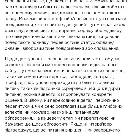
сповіщення про те, що щось пішло не так. Можливо, навіть
варто розглянути більш складні сценарії, такі як робота в
автономному режимі, але, можливо, в нас немає такого
плану. Можемо вивести офлайн/онлайн статус і показати
повідомлення, якщо сайт не доступний. Тут можна також
розглянути можливість створення сервісу або мідлвару,
що слідкуватиме за запитами і визначатиме, якщо вони
повертають помилку, перевірятиме статус офлайн/
онлайн і відображатиме повідомлення або сповіщення.
Щодо доступності, головне питання полягає в тому, які
конкретні рішення ми хочемо впровадити для нашого
сайту. Тут можна відзначити початок з простих аспектів,
таких як семантична верстка, табордери, контраст,
шрифти, і поступово переходити до більш складних
питань, таких як підтримка скрінрідерів. Якщо є відкриті
питання, можна вивести їх і пропонувати конкретні
рішення. В цілому, ми переходимо в деталі, періодично
перепитуючи, чи є сенс розглядати ще більше глибоких
аспектів, чи можливо, маємо інші питання для
обговорення. На кінцевому етапі ми перепитуємо, чи
бажаємо ще щось обговорити. Якщо ні, інтерв'юер
підтверджує, що всі питання вирішені, і ми завершуємо