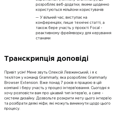
розробляє веб-додатки, якими щоденно
користуються мільйони користувачів
У вільний час, виступає на
конференціях, пише технічні статті, а
також бере участь у проєкті Focal -
реактивному фреймворку для керування
станами
Транскрипція доповіді
Привіт усім! Мене звуть Олексій Левжинський, і я є
техлітом у команді Grammarly, яка розробляє Grammarly
Browser Extension. Вже понад 7 років я працюю в цій
компанії і беру участь у процесі інтерв'ювання. Сьогодні я
хочу розповісти вам про цікавий тип інтерв'ю, а саме -
системи дизайну. Дозвольте розкрити мету цього інтерв'ю
та розібрати деякі міфи, які можуть виникнути щодо цього
процесу.