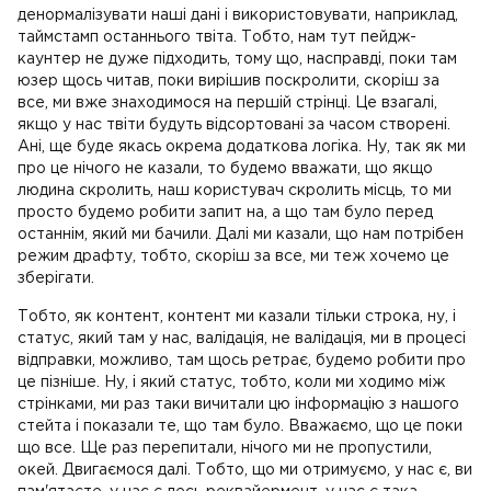
денормалізувати наші дані і використовувати, наприклад,
таймстамп останнього твіта. Тобто, нам тут пейдж-
каунтер не дуже підходить, тому що, насправді, поки там
юзер щось читав, поки вирішив поскролити, скоріш за
все, ми вже знаходимося на першій стрінці. Це взагалі,
якщо у нас твіти будуть відсортовані за часом створені.
Ані, ще буде якась окрема додаткова логіка. Ну, так як ми
про це нічого не казали, то будемо вважати, що якщо
людина скролить, наш користувач скролить місць, то ми
просто будемо робити запит на, а що там було перед
останнім, який ми бачили. Далі ми казали, що нам потрібен
режим драфту, тобто, скоріш за все, ми теж хочемо це
зберігати.
Тобто, як контент, контент ми казали тільки строка, ну, і
статус, який там у нас, валідація, не валідація, ми в процесі
відправки, можливо, там щось ретрає, будемо робити про
це пізніше. Ну, і який статус, тобто, коли ми ходимо між
стрінками, ми раз таки вичитали цю інформацію з нашого
стейта і показали те, що там було. Вважаємо, що це поки
що все. Ще раз перепитали, нічого ми не пропустили,
окей. Двигаємося далі. Тобто, що ми отримуємо, у нас є, ви