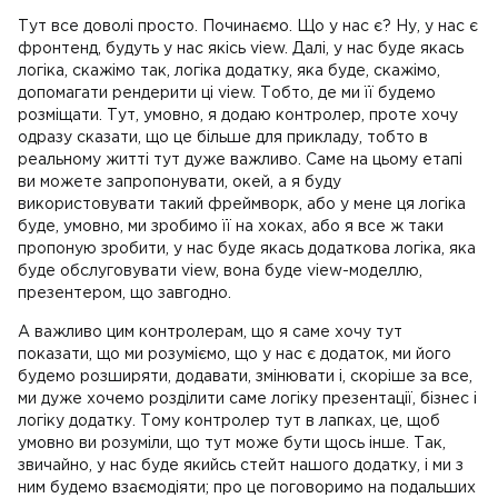
Тут все доволі просто. Починаємо. Що у нас є? Ну, у нас є
фронтенд, будуть у нас якісь view. Далі, у нас буде якась
логіка, скажімо так, логіка додатку, яка буде, скажімо,
допомагати рендерити ці view. Тобто, де ми її будемо
розміщати. Тут, умовно, я додаю контролер, проте хочу
одразу сказати, що це більше для прикладу, тобто в
реальному житті тут дуже важливо. Саме на цьому етапі
ви можете запропонувати, окей, а я буду
використовувати такий фреймворк, або у мене ця логіка
буде, умовно, ми зробимо її на хоках, або я все ж таки
пропоную зробити, у нас буде якась додаткова логіка, яка
буде обслуговувати view, вона буде view-моделлю,
презентером, що завгодно.
А важливо цим контролерам, що я саме хочу тут
показати, що ми розуміємо, що у нас є додаток, ми його
будемо розширяти, додавати, змінювати і, скоріше за все,
ми дуже хочемо розділити саме логіку презентації, бізнес і
логіку додатку. Тому контролер тут в лапках, це, щоб
умовно ви розуміли, що тут може бути щось інше. Так,
звичайно, у нас буде якийсь стейт нашого додатку, і ми з
ним будемо взаємодіяти; про це поговоримо на подальших