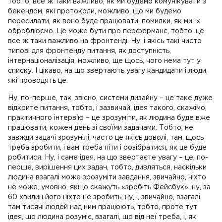
тобто, все ж таки важливо, як ми будемо комунікувати з
бекендом, які протоколи, можливо, що ми будемо
пересилати, як воно буде працювати, помилки, як ми їх
оброблюємо. Це може бути про перформанс, тобто, це
все ж таки важливо на фронтенді. Ну, і якісь такі чисто
типові для фронтенду питання, як доступність,
інтернаціоналізація, можливо, ще щось, чого нема тут у
списку. І цікаво, на що звертають увагу кандидати і люди,
які проводять це.
Ну, по-перше, так, звісно, системи дизайну – це таке дуже
відкрите питання, тобто, і зазвичай, ідея такого, скажімо,
практичного інтерв'ю – це зрозуміти, як людина буде вже
працювати, кожен день зі своїми задачами. Тобто, не
завжди задачі зрозумілі, часто це якісь доволі, там, щось
треба зробити, і вам треба піти і розібратися, як це буде
робитися. Ну, і саме ідея, на що звертаєте увагу – це, по-
перше, вирішення цих задач, тобто, дивляться, наскільки
людина взагалі може зрозуміти завдання, звичайно, ніхто
не може, умовно, якщо скажуть «зробіть Фейсбук», ну, за
60 хвилин його ніхто не зробить, ну, і, звичайно, взагалі,
там тисячі людей над ним працюють, тобто, проте тут
ідея, що людина розуміє, взагалі, що від неї треба, і, як