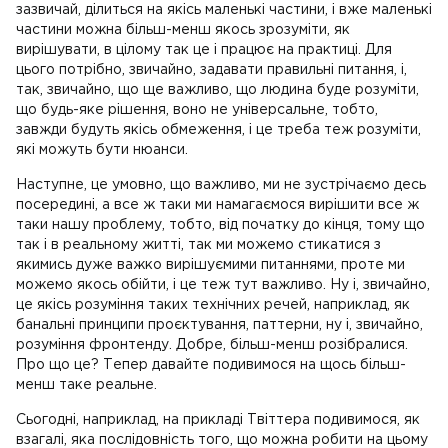
зазвичай, ділиться на якісь маленькі частини, і вже маленькі
частини можна більш-менш якось зрозуміти, як
вирішувати, в цілому так це і працює на практиці. Для
цього потрібно, звичайно, задавати правильні питання, і,
так, звичайно, що ще важливо, що людина буде розуміти,
що будь-яке рішення, воно не універсальне, тобто,
завжди будуть якісь обмеження, і це треба теж розуміти,
які можуть бути нюанси.
Наступне, це умовно, що важливо, ми не зустрічаємо десь
посередині, а все ж таки ми намагаємося вирішити все ж
таки нашу проблему, тобто, від початку до кінця, тому що
так і в реальному житті, так ми можемо стикатися з
якимись дуже важко вирішуємими питаннями, проте ми
можемо якось обійти, і це теж тут важливо. Ну і, звичайно,
це якісь розуміння таких технічних речей, наприклад, як
банальні принципи проєктування, паттерни, ну і, звичайно,
розуміння фронтенду. Добре, більш-менш розібралися.
Про що це? Тепер давайте подивимося на щось більш-
менш таке реальне.
Сьогодні, наприклад, на прикладі Твіттера подивимося, як
взагалі, яка послідовність того, що можна робити на цьому