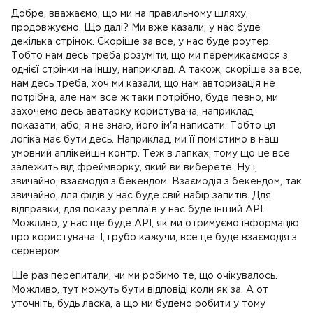
Добре, вважаємо, що ми на правильному шляху,
продовжуємо. Що далі? Ми вже казали, у нас буде
декілька стрінок. Скоріше за все, у нас буде роутер.
Тобто нам десь треба розуміти, що ми перемикаємося з
однієї стрінки на іншу, наприклад. А також, скоріше за все,
нам десь треба, хоч ми казали, що нам авторизація не
потрібна, але нам все ж таки потрібно, буде певно, ми
захочемо десь аватарку користувача, наприклад,
показати, або, я не знаю, його ім'я написати. Тобто ця
логіка має бути десь. Наприклад, ми її помістимо в наш
умовний аплікейшн контр. Теж в лапках, тому що це все
залежить від фреймворку, який ви виберете. Ну і,
звичайно, взаємодія з бекендом. Взаємодія з бекендом, так
звичайно, для фідів у нас буде свій набір запитів. Для
відправки, для показу реплаїв у нас буде інший API.
Можливо, у нас ще буде API, як ми отримуємо інформацію
про користувача. І, грубо кажучи, все це буде взаємодія з
сервером.
Ще раз перепитали, чи ми робимо те, що очікувалось.
Можливо, тут можуть бути відповіді коли як за. А от
уточніть, будь ласка, а що ми будемо робити у тому