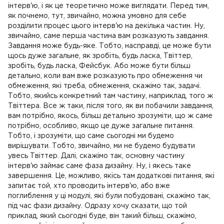
інтерв'ю, і як це теоретично може виглядати. Перед тим,
як почнемо, тут, звичайно, можна умовно для себе
розділити процес цього інтерв'ю на декілька частин. Ну,
звичайно, саме перша частина вам розказують завдання.
Завдання може будь-яке. Тобто, насправді, це може бути
щось дуже загальне, як зробіть, будь ласка, Твіттер,
зробіть, будь ласка, Фейсбук. Або може бути більш
детально, коли вам вже розказують про обмеження чи
обмеження, які треба, обмеження, скажімо так, задачі.
Тобто, якийсь конкретний там частину, наприклад, того ж
Твіттера. Все ж таки, після того, як ви побачили завдання,
вам потрібно, якось, більш детально зрозуміти, що ж саме
потрібно, особливо, якщо це дуже загальне питання.
Тобто, і зрозуміти, що саме сьогодні ми будемо
вирішувати. Тобто, звичайно, ми не будемо будувати
увесь Твіттер. Далі, скажімо так, основну частину
інтерв'ю займає саме фаза дизайну. Ну, і якесь таке
завершення. Це, можливо, якісь там додаткові питання, які
запитає той, хто проводить інтерв'ю, або вже
поглиблення у ці модулі, які були побудовані, скажімо так,
під час фази дизайну. Одразу хочу сказати, що той
приклад, який сьогодні буде, він такий більш, скажімо,