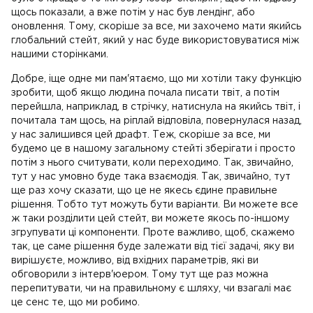
щось показали, а вже потім у нас був лендінг, або
оновлення. Тому, скоріше за все, ми захочемо мати якийсь
глобальний стейт, який у нас буде використовуватися між
нашими сторінками.
Добре, іще одне ми пам'ятаємо, що ми хотіли таку функцію
зробити, щоб якщо людина почала писати твіт, а потім
перейшла, наприклад, в стрічку, натиснула на якийсь твіт, і
почитала там щось, на ріплай відповіла, повернулася назад,
у нас залишився цей драфт. Теж, скоріше за все, ми
будемо це в нашому загальному стейті зберігати і просто
потім з нього считувати, коли переходимо. Так, звичайно,
тут у нас умовно буде така взаємодія. Так, звичайно, тут
ще раз хочу сказати, що це не якесь єдине правильне
рішення. Тобто тут можуть бути варіанти. Ви можете все
ж таки розділити цей стейт, ви можете якось по-іншому
згрупувати ці компоненти. Проте важливо, щоб, скажемо
так, це саме рішення буде залежати від тієї задачі, яку ви
вирішуєте, можливо, від вхідних параметрів, які ви
обговорили з інтерв'юером. Тому тут ще раз можна
перепитувати, чи на правильному є шляху, чи взагалі має
це сенс те, що ми робимо.