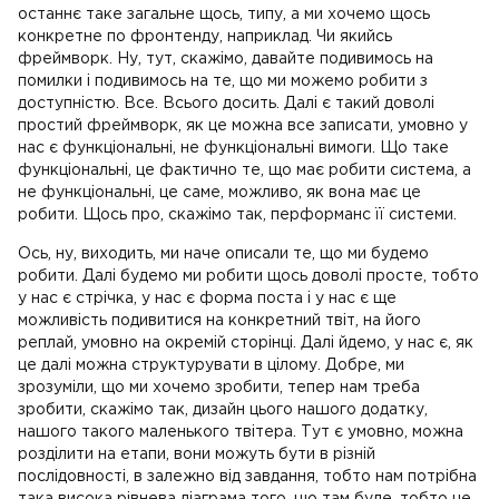
останнє таке загальне щось, типу, а ми хочемо щось
конкретне по фронтенду, наприклад. Чи якийсь
фреймворк. Ну, тут, скажімо, давайте подивимось на
помилки і подивимось на те, що ми можемо робити з
доступністю. Все. Всього досить. Далі є такий доволі
простий фреймворк, як це можна все записати, умовно у
нас є функціональні, не функціональні вимоги. Що таке
функціональні, це фактично те, що має робити система, а
не функціональні, це саме, можливо, як вона має це
робити. Щось про, скажімо так, перформанс її системи.
Ось, ну, виходить, ми наче описали те, що ми будемо
робити. Далі будемо ми робити щось доволі просте, тобто
у нас є стрічка, у нас є форма поста і у нас є ще
можливість подивитися на конкретний твіт, на його
реплай, умовно на окремій сторінці. Далі йдемо, у нас є, як
це далі можна структурувати в цілому. Добре, ми
зрозуміли, що ми хочемо зробити, тепер нам треба
зробити, скажімо так, дизайн цього нашого додатку,
нашого такого маленького твітера. Тут є умовно, можна
розділити на етапи, вони можуть бути в різній
послідовності, в залежно від завдання, тобто нам потрібна