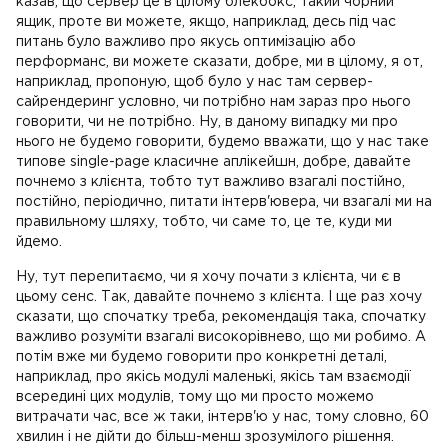
казав, що сервер це в цілому блекбокс, такий чорний
ящик, проте ви можете, якщо, наприклад, десь під час
питань було важливо про якусь оптимізацію або
перформанс, ви можете сказати, добре, ми в цілому, я от,
наприклад, пропоную, щоб було у нас там сервер-
сайрендеринг условно, чи потрібно нам зараз про нього
говорити, чи не потрібно. Ну, в даному випадку ми про
нього не будемо говорити, будемо вважати, що у нас таке
типове single-page класичне аплікейшн, добре, давайте
почнемо з клієнта, тобто тут важливо взагалі постійно,
постійно, періодично, питати інтерв'ювера, чи взагалі ми на
правильному шляху, тобто, чи саме то, це те, куди ми
йдемо.
Ну, тут перепитаємо, чи я хочу почати з клієнта, чи є в
цьому сенс. Так, давайте почнемо з клієнта. І ще раз хочу
сказати, що спочатку треба, рекомендація така, спочатку
важливо розуміти взагалі високорівнево, що ми робимо. А
потім вже ми будемо говорити про конкретні деталі,
наприклад, про якісь модулі маленькі, якісь там взаємодії
всередині цих модулів, тому що ми просто можемо
витрачати час, все ж таки, інтерв'ю у нас, тому словно, 60
хвилин і не дійти до більш-менш зрозумілого рішення.