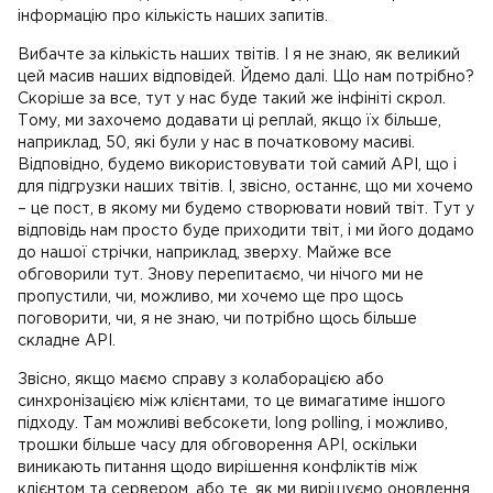
інформацію про кількість наших запитів.
Вибачте за кількість наших твітів. І я не знаю, як великий
цей масив наших відповідей. Йдемо далі. Що нам потрібно?
Скоріше за все, тут у нас буде такий же інфініті скрол.
Тому, ми захочемо додавати ці реплай, якщо їх більше,
наприклад, 50, які були у нас в початковому масиві.
Відповідно, будемо використовувати той самий API, що і
для підгрузки наших твітів. І, звісно, останнє, що ми хочемо
– це пост, в якому ми будемо створювати новий твіт. Тут у
відповідь нам просто буде приходити твіт, і ми його додамо
до нашої стрічки, наприклад, зверху. Майже все
обговорили тут. Знову перепитаємо, чи нічого ми не
пропустили, чи, можливо, ми хочемо ще про щось
поговорити, чи, я не знаю, чи потрібно щось більше
складне API.
Звісно, якщо маємо справу з колаборацією або
синхронізацією між клієнтами, то це вимагатиме іншого
підходу. Там можливі вебсокети, long polling, і можливо,
трошки більше часу для обговорення API, оскільки
виникають питання щодо вирішення конфліктів між
клієнтом та сервером, або те, як ми вирішуємо оновлення