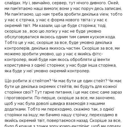
слайдах. Ну і, звичайно, сервер, тут нічого дивного. Окей,
ми пам'ятаємо наші вимоги; вони у нас поруч десь записані.
Ми пам'ятаємо, що нам треба зробити декілька view, тобто
у нас є стрічка, у нас є форма нового твіта і у нас є
окремий твіт. Ми казали, що це буде сторінка; тоді,
скоріше за , всю цю логіку у нас не буде умовно
обслуговуватися якоюсь одним тим самим куском кода.
Тобто це у нас, скоріше за все, буде умовно декілька
контролерів, декілька якихось частин. Скоріше за все, ми
можемо зробити умовно, що у нас є якийсь фітс-
контролер, який буде нам якось обробляти ці івенти
користувача з однієї сторінки; у нас буде інша сторінка,
яка буде у неї умовно окремий контролер.
Що робити зі стейтом? Чи має бути це один стейт? Чи має
бути це декілька окремих стейтів, які будуть для кожної
сторінки свої? Тут гарне питання, і це має сенс саме зараз
і проговорити. По-перше, скоріше за все, ми захочемо,
щоб у нас була доволі швидка взаємодія з нашими
додатками. Тобто ми переходимо, скажімо так, з однієї
сторінки на іншу; ми бачимо нашу стрічку, переходимо в
якийсь окремий твіт, повертаємося назад. Скоріше за все,
було б краще з точки зору юзер-експірінг, щоб ми одразу