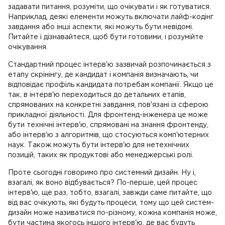
задавати питання, розуміти, що очікувати і як готуватися.
Наприклад, деякі елементи можуть включати лайф-кодінг
завдання або інші аспекти, які можуть бути невідомі.
Питайте і дізнавайтеся, щоб бути готовими, і розумійте
очікування.
Стандартний процес інтерв'ю зазвичай розпочинається з
етапу скрінінгу, де кандидат і компанія визначають, чи
відповідає профіль кандидата потребам компанії. Якщо це
так, в інтерв'ю переходиться до детальних етапів,
спрямованих на конкретні завдання, пов'язані із сферою
прикладної діяльності. Для фронтенд-інженера це може
бути технічні інтерв'ю, спрямовані на знання фронтенду,
або інтерв'ю з алгоритмів, що стосуються комп'ютерних
наук. Також можуть бути інтерв'ю для нетехнічних
позицій, таких як продуктові або менеджерські ролі.
Проте сьогодні говоримо про системний дизайн. Ну і,
взагалі, як воно відбувається? По-перше, цей процес
інтерв'ю, ще раз, тобто, взагалі, завжди саме питайте, що
від вас очікують, які будуть процеси, тому що цей систем-
дизайн може називатися по-різному, кожна компанія може,
бути частина якогось іншого інтерв'ю, де вас будуть