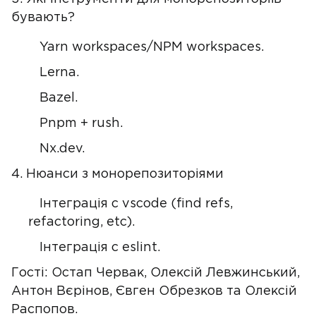
бувають?
Yarn workspaces/NPM workspaces.
Lerna.
Bazel.
Pnpm + rush.
Nx.dev.
4. Нюанси з монорепозиторіями
Інтеграція с vscode (find refs,
refactoring, etc).
Інтеграція с eslint.
Гості: Остап Червак, Олексій Левжинський,
Антон Вєрінов, Євген Обрезков та Олексiй
Распопов.