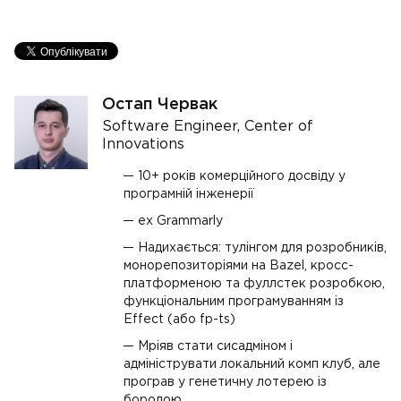
Остап Червак
Software Engineer, Center of
Innovations
10+ років комерційного досвіду у
програмній інженерії
ex Grammarly
Надихається: тулінгом для розробників,
монорепозиторіями на Bazel, кросс-
платформеною та фуллстек розробкою,
функціональним програмуванням із
Effect (або fp-ts)
Мріяв стати сисадміном і
адмініструвати локальний комп клуб, але
програв у генетичну лотерею із
бородою