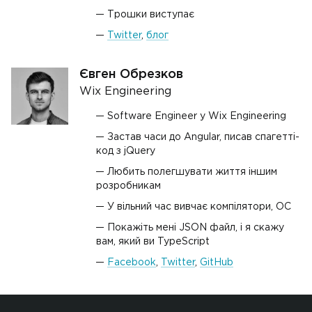
Трошки виступає
Twitter
,
блог
Євген Обрезков
Wix Engineering
Software Engineer у Wix Engineering
Застав часи до Angular, писав спагетті-
код з jQuery
Любить полегшувати життя іншим
розробникам
У вiльний час вивчає компілятори, ОС
Покажіть мені JSON файл, і я скажу
вам, який ви TypeScript
Facebook
,
Twitter
,
GitHub