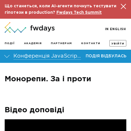
Що станеться, коли AI-агенти почнуть тестувати
гіпотези в production?
Fwdays Tech Summit
IN ENGLISH
ПОДІЇ
АКАДЕМІЯ
ПАРТНЕРАМ
КОНТАКТИ
УВІЙТИ
Конференція JavaScript fwdays’21
ПОДІЯ ВІДБУЛАСЬ
Монорепи. За і проти
Відео доповіді