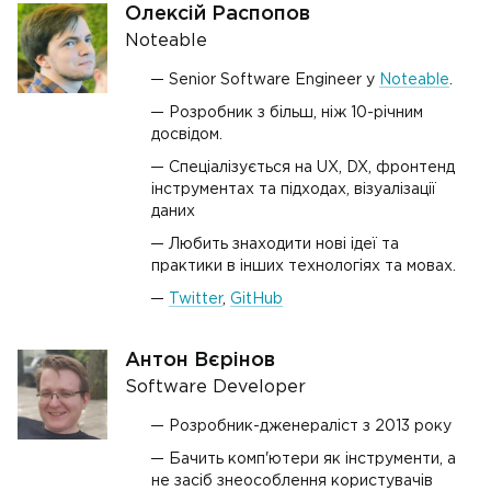
Олексій Распопов
Noteable
Senior Software Engineer у
Noteable
.
Розробник з більш, ніж 10-річним
досвідом.
Спеціалізується на UX, DX, фронтенд
інструментах та підходах, візуалізації
даних
Любить знаходити нові ідеї та
практики в інших технологіях та мовах.
Twitter
,
GitHub
Антон Вєрінов
Software Developer
Розробник-дженераліст з 2013 року
Бачить комп'ютери як інструменти, а
не засіб знеособлення користувачів