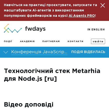
Навчіться на практиці проєктувати, запускати та
масштабувати Ai-агентів з використанням
популярних фреймворків на курсі
Ai Agents PRO
!
IN ENGLISH
ПОДІЇ
АКАДЕМІЯ
ПАРТНЕРАМ
КОНТАКТИ
УВІЙТИ
Конференція JavaScript fwdays’21
ПОДІЯ ВІДБУЛАСЬ
Технологічний стек Metarhia
для Node.js [ru]
Відео доповіді