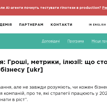
ли AI-агенти почнуть тестувати гіпотези в production?
Fw
ДЕМІЯ
ПАРТНЕРАМ
КОНТАКТИ
IN ENGLISH
Доповідачі
Програма
Місце пр
: Гроші, метрики, ілюзії: що сто
ізнесу [ukr]
ання, але не завжди розуміють, чи кожен бізнес
компаній, про те, які стратегії працюють у 202
нати в ріст”.