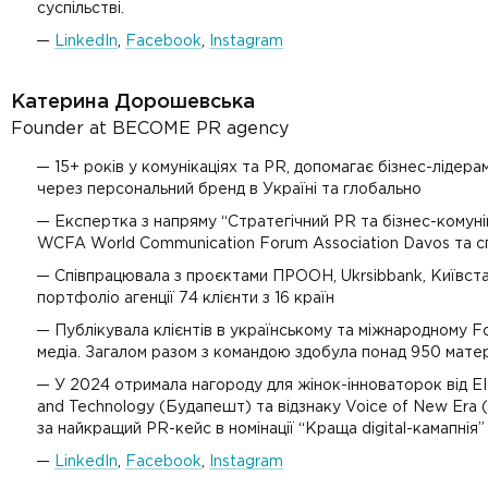
суспільстві.
LinkedIn
,
Facebook
,
Instagram
Катерина Дорошевська
Founder at BECOME PR agency
15+ років у комунікаціях та PR, допомагає бізнес-лідера
через персональний бренд в Україні та глобально
Експертка з напряму “Стратегічний PR та бізнес-комунік
WCFA World Communication Forum Association Davos та спі
Співпрацювала з проєктами ПРООН, Ukrsibbank, Київста
портфоліо агенції 74 клієнти з 16 країн
Публікувала клієнтів в українському та міжнародному F
медіа. Загалом разом з командою здобула понад 950 матеріа
У 2024 отримала нагороду для жінок-інноваторок від EIT 
and Technology (Будапешт) та відзнаку Voice of New Era (
за найкращий PR-кейс в номінації “Краща digital-камапнія
LinkedIn
,
Facebook
,
Instagram