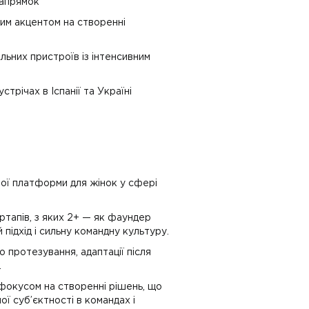
напрямок
льним акцентом на створенні
ільних пристроїв із інтенсивним
трічах в Іспанії та Україні
ої платформи для жінок у сфері
артапів, з яких 2+ — як фаундер
підхід і сильну командну культуру.
 протезування, адаптації після
.
з фокусом на створенні рішень, що
ї суб’єктності в командах і