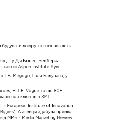
м будувати довіру та впізнаваність
ації” у Дія.Бізнес, мемберка
льноти Aspen Institute Kyiv
р ТБ, Megogo, Галя Балувана, у
orbes, ELLE, Vogue та ще 80+
лів про клієнтів в ЗМІ.
- European Institute of Innovation
Відень). А агенція здобула премію
” від MMR - Media Marketing Review