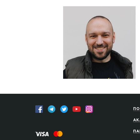
ПО
АК
ПА