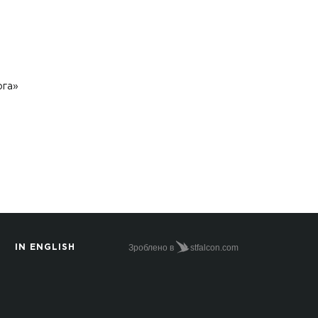
ога»
Зроблено в
stfalcon.com
IN ENGLISH