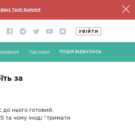
days Tech Summit
УВІЙТИ
ПОДІЯ ВІДБУЛАСЬ
оведення
Партнери
їть за
 до нього готовий.
5 та чому іноді “тримати