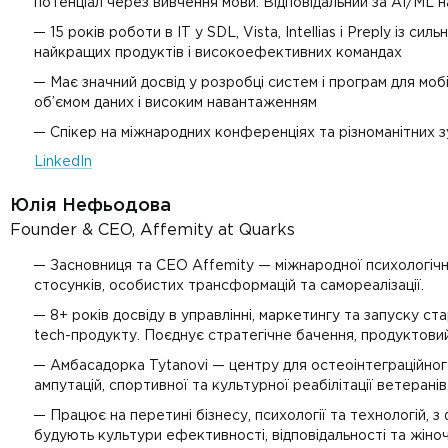
потенціал через вивчення мови. Відповідальний за AI/ML 
15 років роботи в ІТ у SDL, Vista, Intellias і Preply із си
найкращих продуктів і високоефективних командах
Має значний досвід у розробці систем і програм для моб
об’ємом даних і високим навантаженням
Спікер на міжнародних конференціях та різноманітних зус
LinkedIn
Юлія Нефьодова
Founder & CEO, Affemity at Quarks
Засновниця та CEO Affemity — міжнародної психологічн
стосунків, особистих трансформацій та самореалізації.
8+ років досвіду в управлінні, маркетингу та запуску ст
tech-продукту. Поєднує стратегічне бачення, продуктовий 
Амбасадорка Tytanovi — центру для остеоінтеграційного
ампутацій, спортивної та культурної реабілітації ветеранів
Працює на перетині бізнесу, психології та технологій, 
будують культури ефективності, відповідальності та жіночо