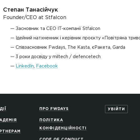
Степан Танасійчук
Founder/CEO at Stfalcon
Засновник та CEO IT-компанії Stfalcon
Ідейний натхненник і керівник проєкту «Повітряна трив
Співзасновник Fwdays, The Kasta, єРакета, Garda
3 роки досвіду у miltech / defencetech
LinkedIn
,
Facebook
ДІЇ
ПРО FWDAYS
УВІЙТИ
АДЕМІЯ
ПОЛІТИКА
КОНФІДЕНЦІЙНОСТІ
РТНЕРАМ
CODE OF CONDUCT