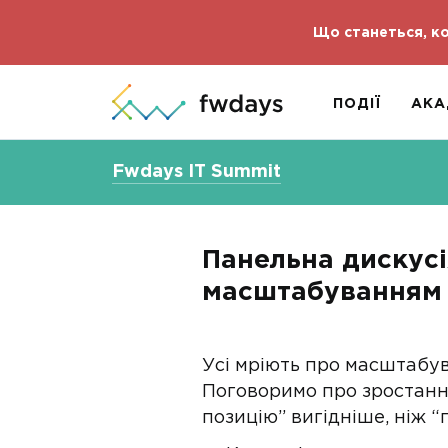
Що станеться, ко
ПОДІЇ
АКА
Fwdays IT Summit
Панельна дискусія
масштабуванням б
Усі мріють про масштабув
Поговоримо про зростання 
позицію” вигідніше, ніж “г