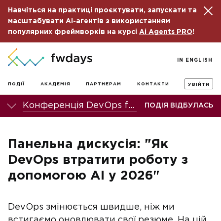
Навчіться на практиці проєктувати, запускати та
масштабувати Ai-агентів з використанням
популярних фреймворків на курсі
Ai Agents PRO
!
IN ENGLISH
ПОДІЇ
АКАДЕМІЯ
ПАРТНЕРАМ
КОНТАКТИ
УВІЙТИ
Конференція DevOps fwdays'26
ПОДІЯ ВІДБУЛАСЬ
Панельна дискусія: "Як
DevOps втратити роботу з
допомогою AI у 2026"
DevOps змінюється швидше, ніж ми
встигаємо оновлювати свої резюме. На цій