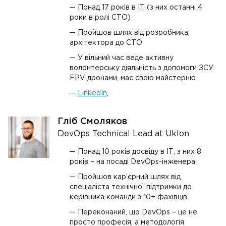
Понад 17 років в ІТ (з них останні 4
роки в ролі СТО)
Пройшов шлях від розробника,
архітектора до СТО
У вільний час веде активну
волонтерську діяльність з допомоги ЗСУ
FPV дронами, має свою майстерню
LinkedIn
,
Гліб Смоляков
DevOps Technical Lead at Uklon
Понад 10 років досвіду в ІТ, з них 8
років – на посаді DevOps-інженера.
Пройшов кар’єрний шлях від
спеціаліста технічної підтримки до
керівника команди з 10+ фахівців.
Переконаний, що DevOps – це не
просто професія, а методологія