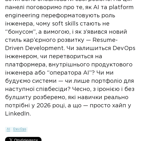
панелі поговоримо про те, як AI та platform
engineering переформатовують роль
інженера, чому soft skills стають не
“бонусом”, а вимогою, і як з’явився новий
стиль кар’єрного розвитку — Resume-
Driven Development. Чи залишиться DevOps
інженером, чи перетвориться на
платформера, внутрішнього продуктового
інженера або “оператора AI”? Чи ми
будуємо системи — чи лише портфоліо для
наступної співбесіди? Чесно, з іронією і без
булшиту розберемо, які навички реально
потрібні у 2026 році, а що — просто хайп у
LinkedIn.
AI
DevOps