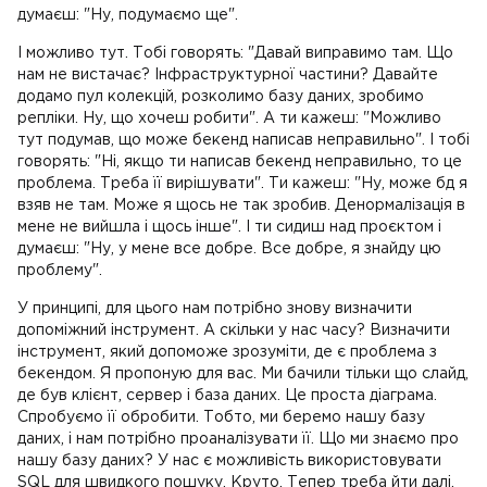
думаєш: "Ну, подумаємо ще".
І можливо тут. Тобі говорять: "Давай виправимо там. Що
нам не вистачає? Інфраструктурної частини? Давайте
додамо пул колекцій, розколимо базу даних, зробимо
репліки. Ну, що хочеш робити". А ти кажеш: "Можливо
тут подумав, що може бекенд написав неправильно". І тобі
говорять: "Ні, якщо ти написав бекенд неправильно, то це
проблема. Треба її вирішувати". Ти кажеш: "Ну, може бд я
взяв не там. Може я щось не так зробив. Денормалізація в
мене не вийшла і щось інше". І ти сидиш над проєктом і
думаєш: "Ну, у мене все добре. Все добре, я знайду цю
проблему".
У принципі, для цього нам потрібно знову визначити
допоміжний інструмент. А скільки у нас часу? Визначити
інструмент, який допоможе зрозуміти, де є проблема з
бекендом. Я пропоную для вас. Ми бачили тільки що слайд,
де був клієнт, сервер і база даних. Це проста діаграма.
Спробуємо її обробити. Тобто, ми беремо нашу базу
даних, і нам потрібно проаналізувати її. Що ми знаємо про
нашу базу даних? У нас є можливість використовувати
SQL для швидкого пошуку. Круто. Тепер треба йти далі.