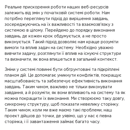
Реальне прискорення роботи наших веб-ресурсів
залежить від змін у початковій системі роботи. Нам
потрібно переглянути підхід до вирішення завдань,
зосереджуючись на їх важливості та взаємозв'язку з
системою в цілому. Перейдемо до порядку виконання
завдань, де кожен крок обдумується, а не просто
виконується. Такий підхід дозволяє нам краще розуміти
вимоги та вплив задач на систему. Необхідно уважно
вивчити задачу, розглянути її вплив на існуючі структури
та визначити, як вона впишеться в загальний контекст.
Зміни у системі повинні бути обгрунтовані та підкріплені
планом дій. Це допомагає уникнути конфліктів, покращує
масштабованість та забезпечує ефективність виконання
завдань. Таким чином, важливо не тільки виконувати
завдання, а й розуміти, як вони впливають на систему та як
можна покращити їх виконання. Ми створюємо таку довгу,
синхронну структуру, щоб показати невелику сторінку.
Таким чином, коли ми вже маємо такі проблеми, наш
проект дійшов до точки, де уявімо, що у нас є певна
сторінка, і її завантаження займає багато часу.