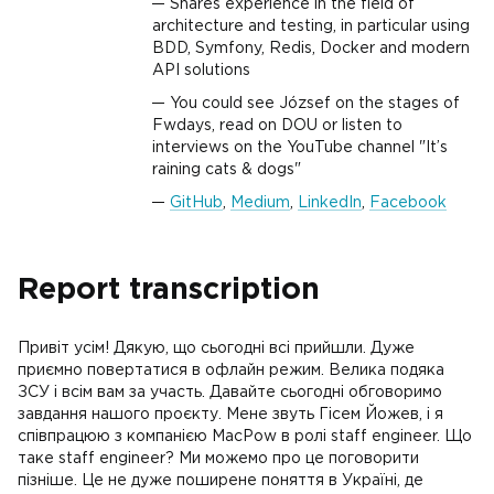
Shares experience in the field of
architecture and testing, in particular using
BDD, Symfony, Redis, Docker and modern
API solutions
You could see József on the stages of
Fwdays, read on DOU or listen to
interviews on the YouTube channel "It’s
raining cats & dogs"
GitHub
,
Medium
,
LinkedIn
,
Facebook
Report transcription
Привіт усім! Дякую, що сьогодні всі прийшли. Дуже
приємно повертатися в офлайн режим. Велика подяка
ЗСУ і всім вам за участь. Давайте сьогодні обговоримо
завдання нашого проєкту. Мене звуть Гісем Йожев, і я
співпрацюю з компанією МаcРоw в ролі staff engineer. Що
таке staff engineer? Ми можемо про це поговорити
пізніше. Це не дуже поширене поняття в Україні, де