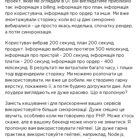
проект, який ми оглядали в UI. Він виглядатиме приблизно
так: інформація з billing, інформація про план, інформація
про користувача, інформація про ордер та інше. Ми вже
змонтажували сторінку, коли всі ці дані синхронно
вибиралися - це просто якась моделька, спочатку рендер,
а потім синхронізація.
Користувач вибрав 200 секунд, план 200 секунд,
продукт. Інформацію вибирали протягом 500 мілісекунд,
інформація про пристрій - 200 секунд, інформація про
платіж - 200 секунд, інформація про ордер - 400
мілісекунд. В результаті ми витратили багато часу, і тільки
тоді відрендерили сторінку. Ми можемо розпочати це
використовувати, ми вже це робили, ми створимо гарну
верстку, покажемо її, а потім будемо догружати дані. Але
лоудери виглядають не дуже красиво. Що я пропоную?
Замість кешування і для прискорення ваших сервісів
використовуйте більше синхронізації. Дуже смішно це
звучить, особливо коли ми говоримо про PHP. Може хтось
скаже, але в вашому бекенді може нічого не змінитися. Я
пропоную вам використовувати гейтвеї. Це дуже гарна
практика, використовуйте гейтвеї, наприклад, Node.js,