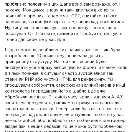
приблизно половину з цих шагів воно вам розкаже, от, і
покаже. Моя думка, знову ж таки, дивіться в конфіги,
почитайте про них, тепер є чат GPT, спитайте в нього,
наприклад, які конфіги варто, там, наприклад, подивитися.
Ну, типу, він теж підказує, там, половину з цього, що я
показував. От. І читайте, і змінюйте. Пробуйте, тестуйте
точно для себе, це у вас піде.
Щодо проєктів, особливо тих, на які я завітав, і які були
розроблені ще 10 років тому, вони мали досить
принципову структуру. На той час типовим було
витягувати усе відразу відповіддю на фронт. Загалом, коли
я тільки починав, в ситуаціях часто зустрічалися такі
стеки, як PHP або чистий HTML для рендерингу. Ми
спрощували собі життя, створюючи великий масив в кінці
контролера і передавали його в шаблон, де вже
обробляли все інше. З течією часу, коли з'явилися AJAX-
запити, ми зрозуміли, що можемо отримувати дані після
завантаження сторінки. Тепер, коли більшість з нас вже
не працює над фронтендом, ми розуміємо, що якщо у вас
немає GraphQL або подібного, і якщо бекенд в контролері
віддає дані з інших сервісів, то це може бути проблемою.