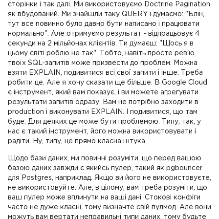
сторінки і так далі. Ми використовуємо Doctrine Pagination
як вбудований. Ми знайшли таку QUERY і думаємо: "Блін,
тут все повинно було давно бути написано і працювати
нормально". Але отримуємо результат - відпрацьовує 4
секунди на 2 мільйонах клієнтів. Ти думаєш: "Щось я в
цьому світі роблю не так". Тобто, навіть просте рев'ю
твоїх SQL-запитів може призвести до проблем. Можна
взяти EXPLAIN, подивитися всі свої запити і інше. Треба
робити це. Але я хочу сказати ще більше. В Google Cloud
є інструмент, який вам показує, і ви можете агрегувати
результати запитів одразу. Вам не потрібно заходити в
production і виконувати EXPLAIN. І подивитися, що там
буде. Для деяких це може бути проблемою. Типу, так, у
нас є такий інструмент, його можна використовувати і
радіти. Ну, типу, це прямо класна штука.
Щодо бази даних, ми повинні розуміти, що перед вашою
базою даних завжди є якийсь пулер, такий як pgbouncer
для Postgres, наприклад. Якщо ви його не використовуєте,
не використовуйте. Але, в цілому, вам треба розуміти, що
ваш пулер може вплинути на ваші дані. Стокові конфіги
часто не дуже класні, тому визначте свій пулмод. Але вони
можуть вам вертати неправильні типи даних, тому будьте