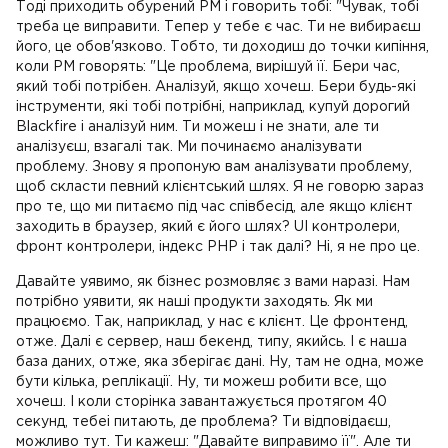
Тоді приходить обурений PM і говорить тобі: "Чувак, тобі
треба це виправити. Тепер у тебе є час. Ти не вибираєш
його, це обов'язково. Тобто, ти доходиш до точки кипіння,
коли PM говорять: "Це проблема, вирішуй її. Бери час,
який тобі потрібен. Аналізуй, якщо хочеш. Бери будь-які
інструменти, які тобі потрібні, наприклад, купуй дорогий
Blackfire і аналізуй ним. Ти можеш і не знати, але ти
аналізуєш, взагалі так. Ми починаємо аналізувати
проблему. Знову я пропоную вам аналізувати проблему,
щоб скласти певний клієнтський шлях. Я не говорю зараз
про те, що ми питаємо під час співбесід, але якщо клієнт
заходить в браузер, який є його шлях? UI контролери,
фронт контролери, індекс PHP і так далі? Ні, я не про це.
Давайте уявимо, як бізнес розмовляє з вами наразі. Нам
потрібно уявити, як наші продукти заходять. Як ми
працюємо. Так, наприклад, у нас є клієнт. Це фронтенд,
отже. Далі є сервер, наш бекенд, типу, якийсь. І є наша
база даних, отже, яка зберігає дані. Ну, там не одна, може
бути кілька, реплікації. Ну, ти можеш робити все, що
хочеш. І коли сторінка завантажується протягом 40
секунд, тебеі питають, де проблема? Ти відповідаєш,
можливо тут. Ти кажеш: "Давайте виправимо її". Але ти