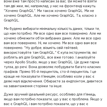
вони вже там просто написані за вас. Ви можете взяти
там дві жки, які, наприклад, у нас на фронтенді кажуть:
"Хочемо GraphQL". Ми також хочемо GraphQL. Ми не
хочемо GraphQL. Але ми хочемо GraphQL. Та, класно з
GraphQL.
Ми будемо вибирати мінімальну кількість даних, тільки те,
що нам потрібно. Ми все одно вам все повернемо. Але ми
хочемо обмежити об'єм вибраних даних. Але ми все одно
вам все повернемо. Ні, ми хочемо. Ми все одно вам все
повернемо. "Ну добре, візьміть свій гейтвей,
використовуйте там GraphQL." Є купа інструментів, які
роблять апі для GraphQL, все вже готово. І аналізуйте
через Apollo Studio, якщо у вас GraphQL. Це дуже гарна
тулза, до речі. Вона дозволяє побудувати багато класних
графіків. Прямо 95-й перцентіль, сто-й перцентіль. І це
краще не показувати п'яницям, особливо коли у вас є
деякі малі відключення. Обираєте за ендпоінтом, дивитеся
на завантаження сторінки та інше.
Дуже зручний ідеальний ресурс, особливо для п'яниць,
якщо вам потрібно показати, що у вас є проблема. Якщо у
вас є GraphQL і вам потрібно показати, що у вас є