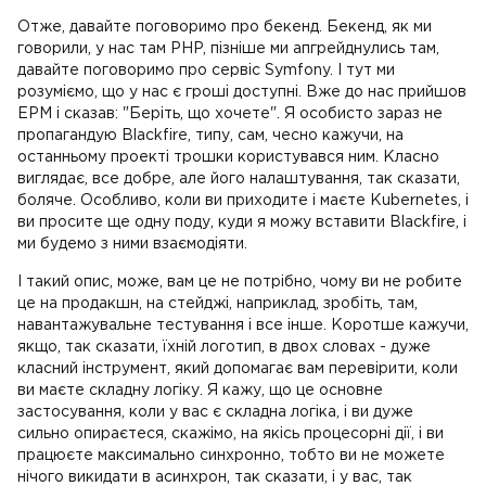
Отже, давайте поговоримо про бекенд. Бекенд, як ми
говорили, у нас там PHP, пізніше ми апгрейднулись там,
давайте поговоримо про сервіс Symfony. І тут ми
розуміємо, що у нас є гроші доступні. Вже до нас прийшов
EPM і сказав: "Беріть, що хочете". Я особисто зараз не
пропагандую Blackfire, типу, сам, чесно кажучи, на
останньому проекті трошки користувався ним. Класно
виглядає, все добре, але його налаштування, так сказати,
боляче. Особливо, коли ви приходите і маєте Kubernetes, і
ви просите ще одну поду, куди я можу вставити Blackfire, і
ми будемо з ними взаємодіяти.
І такий опис, може, вам це не потрібно, чому ви не робите
це на продакшн, на стейджі, наприклад, зробіть, там,
навантажувальне тестування і все інше. Коротше кажучи,
якщо, так сказати, їхній логотип, в двох словах - дуже
класний інструмент, який допомагає вам перевірити, коли
ви маєте складну логіку. Я кажу, що це основне
застосування, коли у вас є складна логіка, і ви дуже
сильно опираєтеся, скажімо, на якісь процесорні дії, і ви
працюєте максимально синхронно, тобто ви не можете
нічого викидати в асинхрон, так сказати, і у вас, так