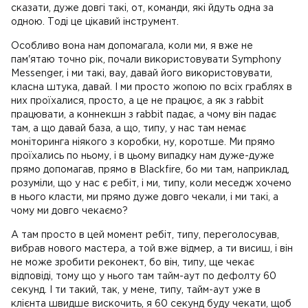
сказати, дуже довгі такі, от, команди, які йдуть одна за
одною. Тоді це цікавий інструмент.
Особливо вона нам допомагала, коли ми, я вже не
пам'ятаю точно рік, почали використовувати Symphony
Messenger, і ми такі, вау, давай його використовувати,
класна штука, давай. І ми просто жопою по всіх граблях в
них проїхалися, просто, а це не працює, а як з rabbit
працювати, а коннекшн з rabbit падає, а чому він падає
там, а що давай база, а що, типу, у нас там немає
моніторинга ніякого з коробки, ну, коротше. Ми прямо
проїхались по ньому, і в цьому випадку нам дуже-дуже
прямо допомагав, прямо в Blackfire, бо ми там, наприклад,
розуміли, що у нас є ребіт, і ми, типу, коли меседж хочемо
в нього класти, ми прямо дуже довго чекали, і ми такі, а
чому ми довго чекаємо?
А там просто в цей момент ребіт, типу, переголосував,
вибрав нового мастера, а той вже відмер, а ти висиш, і він
не може зробити реконект, бо він, типу, ще чекає
відповіді, тому що у нього там тайм-аут по дефолту 60
секунд. І ти такий, так, у мене, типу, тайм-аут уже в
клієнта швидше вискочить, я 60 секунд буду чекати, щоб