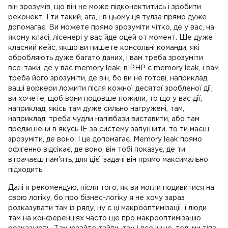
він зрозумів, що він не може підконектитись і зробити
реконект. І ти такий, ага, і в цьому ця тулза прямо дуже
допомагає. Ви можете прямо зрозуміти чітко, де у вас, на
якому класі, лісенері у вас йде оцей от момент. Ще дуже
класний кейс, якщо ви пишете консольні команди, які
обробляють дуже багато даних, і вам треба зрозуміти
все-таки, де у вас memory leak, в PHP є memory leak, і вам
треба його зрозуміти, де він, бо ви не готові, наприклад,
ваші воркери ложити після кожної десятої зробленої дії,
ви хочете, щоб вони подовше пожили, то що у вас дії,
наприклад, якісь там дуже сильно нагружені, там,
наприклад, треба чудли напівбази виставити, або там
предікшени в якусь IE за систему запушити, то ти маєш
зрозуміти, де воно. І це допомагає. Memory leak прямо
офігенно відсікає, де воно, він тобі показує, де ти
втрачаєш пам'ять, для цієї задачі він прямо максимально
підходить.
Далі я рекомендую, після того, як ви могли подивитися на
свою логіку, бо про бізнес-логіку я не хочу зараз
розказувати там із ряду, ну є ці макрооптимізації, і люди
там на конференціях часто ще про макрооптимізацію