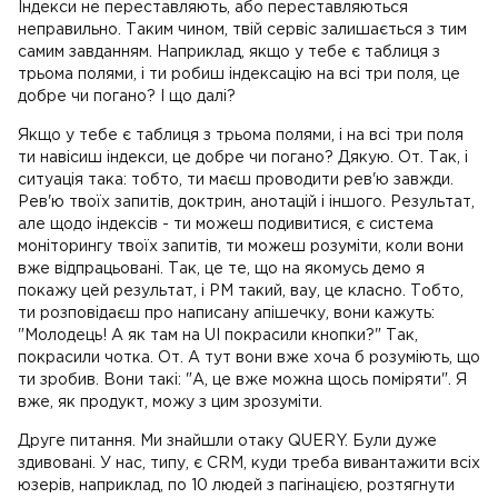
Індекси не переставляють, або переставляються
неправильно. Таким чином, твій сервіс залишається з тим
самим завданням. Наприклад, якщо у тебе є таблиця з
трьома полями, і ти робиш індексацію на всі три поля, це
добре чи погано? І що далі?
Якщо у тебе є таблиця з трьома полями, і на всі три поля
ти навісиш індекси, це добре чи погано? Дякую. От. Так, і
ситуація така: тобто, ти маєш проводити рев'ю завжди.
Рев'ю твоїх запитів, доктрин, анотацій і іншого. Результат,
але щодо індексів - ти можеш подивитися, є система
моніторингу твоїх запитів, ти можеш розуміти, коли вони
вже відпрацьовані. Так, це те, що на якомусь демо я
покажу цей результат, і PM такий, вау, це класно. Тобто,
ти розповідаєш про написану апішечку, вони кажуть:
"Молодець! А як там на UI покрасили кнопки?" Так,
покрасили чотка. От. А тут вони вже хоча б розуміють, що
ти зробив. Вони такі: "А, це вже можна щось поміряти". Я
вже, як продукт, можу з цим зрозуміти.
Друге питання. Ми знайшли отаку QUERY. Були дуже
здивовані. У нас, типу, є CRM, куди треба вивантажити всіх
юзерів, наприклад, по 10 людей з пагінацією, розтягнути