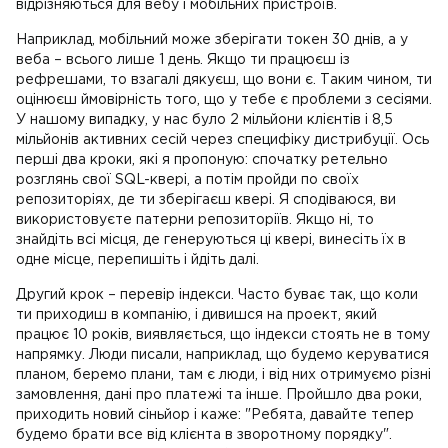
відрізняються для вебу і мобільних пристроїв.
Наприклад, мобільний може зберігати токен 30 днів, а у
веба – всього лише 1 день. Якщо ти працюєш із
рефрешами, то взагалі дякуєш, що вони є. Таким чином, ти
оцінюєш ймовірність того, що у тебе є проблеми з сесіями.
У нашому випадку, у нас було 2 мільйони клієнтів і 8,5
мільйонів активних сесій через специфіку дистрибуції. Ось
перші два кроки, які я пропоную: спочатку ретельно
розглянь свої SQL-квері, а потім пройди по своїх
репозиторіях, де ти зберігаєш квері. Я сподіваюся, ви
використовуєте патерни репозиторіїв. Якщо ні, то
знайдіть всі місця, де генеруються ці квері, винесіть їх в
одне місце, перепишіть і йдіть далі.
Другий крок – перевір індекси. Часто буває так, що коли
ти приходиш в компанію, і дивишся на проект, який
працює 10 років, виявляється, що індекси стоять не в тому
напрямку. Люди писали, наприклад, що будемо керуватися
планом, беремо плани, там є люди, і від них отримуємо різні
замовлення, дані про платежі та інше. Пройшло два роки,
приходить новий сіньйор і каже: "Ребята, давайте тепер
будемо брати все від клієнта в зворотному порядку".