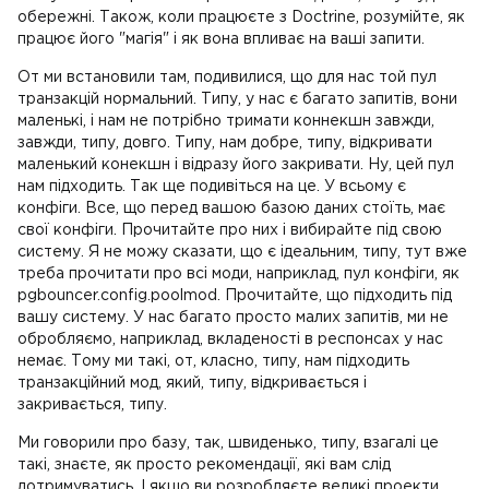
обережні. Також, коли працюєте з Doctrine, розумійте, як
працює його "магія" і як вона впливає на ваші запити.
От ми встановили там, подивилися, що для нас той пул
транзакцій нормальний. Типу, у нас є багато запитів, вони
маленькі, і нам не потрібно тримати коннекшн завжди,
завжди, типу, довго. Типу, нам добре, типу, відкривати
маленький конекшн і відразу його закривати. Ну, цей пул
нам підходить. Так ще подивіться на це. У всьому є
конфіги. Все, що перед вашою базою даних стоїть, має
свої конфіги. Прочитайте про них і вибирайте під свою
систему. Я не можу сказати, що є ідеальним, типу, тут вже
треба прочитати про всі моди, наприклад, пул конфіги, як
pgbouncer.config.poolmod. Прочитайте, що підходить під
вашу систему. У нас багато просто малих запитів, ми не
обробляємо, наприклад, вкладеності в респонсах у нас
немає. Тому ми такі, от, класно, типу, нам підходить
транзакційний мод, який, типу, відкривається і
закривається, типу.
Ми говорили про базу, так, швиденько, типу, взагалі це
такі, знаєте, як просто рекомендації, які вам слід
дотримуватись. І якщо ви розробляєте великі проекти,