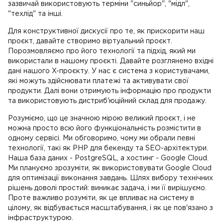
зазвичай використовують терміни "синьйор", "мідл",
"техлід" та інші.
Для конструктивної дискусії про те, як прискорити наш
проєкт, давайте створимо віртуальний проєкт.
Порозмовляємо про його технології та підхід, який ми
використали в нашому проєкті. Давайте розглянемо вхідні
дані нашого X-проєкту. У нас є система з користувачами,
які можуть здійснювати платежі та активувати свої
продукти. Далі вони отримують інформацію про продукти
та використовують дистриб'юційний склад для продажу.
Розуміємо, що це значною мірою великий проєкт, і не
можна просто всю його функціональність розмістити в
одному сервісі. Ми обговоримо, чому ми обрали певні
технології, такі як PHP для бекенду та SEO-архітектури.
Наша база даних - PostgreSQL, а хостинг - Google Cloud.
Ми плануємо зрозуміти, як використовувати Google Cloud
для оптимізації виконання завдань. Шлях вибору технічних
рішень доволі простий: виникає задача, і ми її вирішуємо.
Проте важливо розуміти, як це впливає на систему в
цілому, як відбувається масштабування, і як це пов'язано з
інфраструктурою.