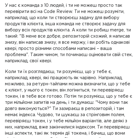
У нас є команда з 10 людей, і ти не можеш просто так
перевірити всі на Code Review. Ти не можеш розуміти,
наприклад, що коли ти створюєш задачу для вибору
продуктів клієнта, інша команда не створює задачу для
вибору всіх продуктів клієнта. А коли ти робиш merge, ти
такий: "В мене все добре, репозиторій схожий, я написав
знизу, він написав знизу, я все мержу, і ви робіть однакові
квері, просто різними способами написані – ваша
проблема". Таким чином, ти починаєш оцінювати свій стек,
наприклад, свої квері.
Коли ти їх розглядаєш, ти розумієш, що у тебе є,
наприклад, квері, які працюють як чарівно. Наприклад,
можливо, за ретурн-тайпами можна визначити, що у тебе
є клієнт, у нього є токен, він логіниться, ти перевіряєш
токен, і в тебе все готово. Потім ти розумієш, що у тебе є
три мільйони запитів на день, і ти думаєш: "Чому вони так
довго виконуються?" Ти зазираєш в репозиторій, і там
немає індекса. Чудово, ти шукаєш за стрінговим полем,
перевіряєш токен, і у тебе мільйон варіантів, але деякі з
них, наприклад, вже закінчилися індексом. Ти перевіряєш
інші аспекти, такі як термін дії токена, і бачиш, що вони