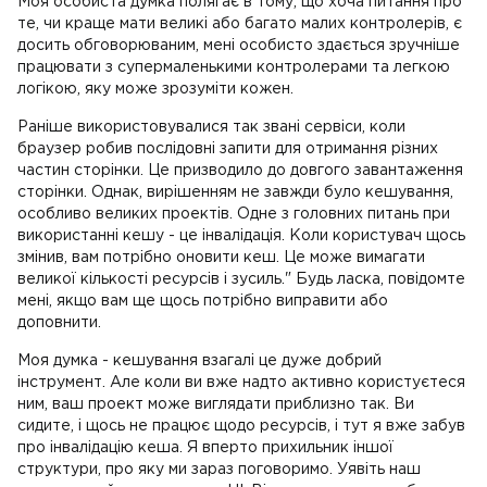
Моя особиста думка полягає в тому, що хоча питання про
те, чи краще мати великі або багато малих контролерів, є
досить обговорюваним, мені особисто здається зручніше
працювати з супермаленькими контролерами та легкою
логікою, яку може зрозуміти кожен.
Раніше використовувалися так звані сервіси, коли
браузер робив послідовні запити для отримання різних
частин сторінки. Це призводило до довгого завантаження
сторінки. Однак, вирішенням не завжди було кешування,
особливо великих проектів. Одне з головних питань при
використанні кешу - це інвалідація. Коли користувач щось
змінив, вам потрібно оновити кеш. Це може вимагати
великої кількості ресурсів і зусиль." Будь ласка, повідомте
мені, якщо вам ще щось потрібно виправити або
доповнити.
Моя думка - кешування взагалі це дуже добрий
інструмент. Але коли ви вже надто активно користуєтеся
ним, ваш проект може виглядати приблизно так. Ви
сидите, і щось не працює щодо ресурсів, і тут я вже забув
про інвалідацію кеша. Я вперто прихильник іншої
структури, про яку ми зараз поговоримо. Уявіть наш