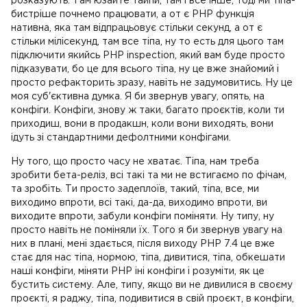
розказують. Там юзайте тайпи, там і все інше, тоді ми тіпа-
бистріше почнемо працювати, а от є PHP функція
нативна, яка там відпрацьовує стільки секунд, а от є
стільки мілісекунд, там все тіпа, ну то есть для цього там
підключити якийсь PHP inspection, який вам буде просто
підказувати, бо це для всього тіпа, ну це вже знайомий і
просто рефакторить зразу, навіть не задумовитись. Ну це
моя суб'єктивна думка. Я би звернув увагу, опять, на
конфіги. Конфіги, знову ж таки, багато проєктів, коли ти
приходиш, вони в продакшн, коли вони виходять, вони
ідуть зі стандартними дефолтними конфігами.
Ну того, що просто часу не хватає. Тіпа, нам треба
зробити бета-реліз, всі такі та ми не встигаємо по фічам,
та зробіть. Ти просто задеплоїв, такий, тіпа, все, ми
виходимо впроти, всі такі, да-да, виходимо впроти, ви
виходите впроти, забули конфіги поміняти. Ну типу, ну
просто навіть не поміняли їх. Того я би звернув увагу на
них в плані, мені здається, після виходу PHP 7.4 це вже
стає для нас тіпа, нормою, тіпа, дивитися, тіпа, обкешати
наші конфіги, міняти PHP іні конфіги і розуміти, як це
бустить систему. Але, типу, якщо ви не дивилися в своєму
проєкті, я раджу, тіпа, подивитися в свій проєкт, в конфіги,