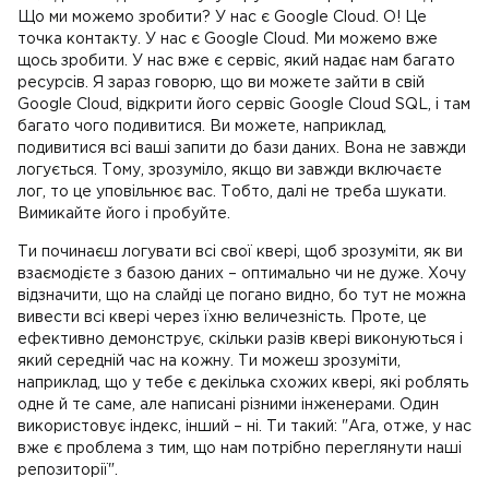
Що ми можемо зробити? У нас є Google Cloud. О! Це
точка контакту. У нас є Google Cloud. Ми можемо вже
щось зробити. У нас вже є сервіс, який надає нам багато
ресурсів. Я зараз говорю, що ви можете зайти в свій
Google Cloud, відкрити його сервіс Google Cloud SQL, і там
багато чого подивитися. Ви можете, наприклад,
подивитися всі ваші запити до бази даних. Вона не завжди
логується. Тому, зрозуміло, якщо ви завжди включаєте
лог, то це уповільнює вас. Тобто, далі не треба шукати.
Вимикайте його і пробуйте.
Ти починаєш логувати всі свої квері, щоб зрозуміти, як ви
взаємодієте з базою даних – оптимально чи не дуже. Хочу
відзначити, що на слайді це погано видно, бо тут не можна
вивести всі квері через їхню величезність. Проте, це
ефективно демонструє, скільки разів квері виконуються і
який середній час на кожну. Ти можеш зрозуміти,
наприклад, що у тебе є декілька схожих квері, які роблять
одне й те саме, але написані різними інженерами. Один
використовує індекс, інший – ні. Ти такий: "Ага, отже, у нас
вже є проблема з тим, що нам потрібно переглянути наші
репозиторії".