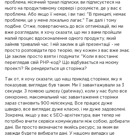
проблема, місячний триал підписки, ви підписуєтеся на
нього на продуктивному сервері і розумієте, де у вас є
проблема. Або якщо її немає, і ви такі: "В принципі, немає
проблеми, це у мене локально лагає." Так далі і тому
подібне. Отже, повертаючись до всіх оптимізацій, які ми
вже розглядали, я хочу сказати, що ми з вами пройшли
малий процес вдосконалення одного продукту, який
зайняв тривалий час. І мій заклик в цій презентації - не
просто розповідати про теорію, яку кожен з вас вже знає.
Це заклик просто взяти і подумати: "Коли я востаннє
переглядав свій PHP-код? Що відбувається на моєму
проекті? Як рендериться ця сторінка?
Так от, я хочу сказати, що наш приклад сторінки, яку я
показував, виглядає був таким. Ми її завантажували за 3
секунди. З появою шлюзу (gateway), коли у нас було все
синхронно, максимальний час завантаження сторінки
зараз становить 900 мілісекунд. Все працює дуже
швидко, все виглядає дуже класно, і ми дуже задоволені.
Зокрема, якщо у вас є SEO-архітектура, вам тепер не
потрібно вчити сервіси комунікувати між собою, добирати
дані. Ви просто визначаєте якийсь ресурс, за яким ви
завжди будете вибирати дані. У нашому випадку це