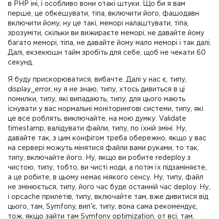
в PHP іні, і особливо вони отакі штуки. Що би я вам
перше, це обкешувати, тіпа, включити його, фашодавн
включити йому, ну це такі, меморі налаштувати, тіпа,
зрозуміти, скільки ви вижираєте меморі, не давайте йому
багато меморі, тіпа, не давайте йому мало меморі і так далі.
Далі, екзекюшн тайм зробіть для себе, щоб не чекати 60
секунд.
Я буду прискорюватися, вибачте. Далі у нас є, типу,
display_error, ну я не знаю, типу, хтось дивиться в ці
помилки, типу, які випадають, типу, для цього мають
існувати у вас нормальні моніторингові системи, типу, які
це все роблять, виключайте, на мою думку. Validate
timestamp, валідувати файли, типу, по їхній зміні. Ну,
давайте так, з цим конфігом треба обережно, якщо у вас
на сервері можуть мінятися файли вами руками, то так,
типу, включайте його. Ну, якщо ви робите redeploy з
чистою, типу, тобто, ви чисті ноди, а потім їх підзаміняєте,
а це робите, в цьому немає ніякого сенсу. Ну, типу, файл
не змінюється, типу, його час буде останній час deploy. Ну,
і opcache прилетів, типу, включайте там, вже дивитися від
цього, там, Symfony, вип'є, типу, вона сама рекомендує,
тож, якщо зайти там Symfony optimization, от всі, там,