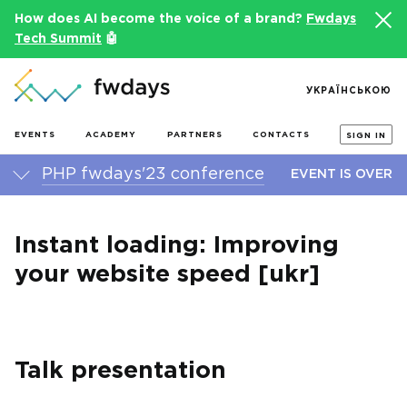
How does AI become the voice of a brand?
Fwdays
Tech Summit
🤖
УКРАЇНСЬКОЮ
EVENTS
ACADEMY
PARTNERS
CONTACTS
SIGN IN
PHP fwdays'23 conference
EVENT IS OVER
Instant loading: Improving
your website speed [ukr]
Talk presentation