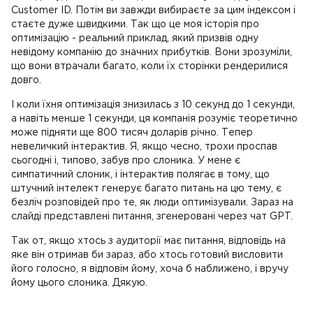
Customer ID. Потім ви завжди вибираєте за цим індексом і
стаєте дуже швидкими. Так що це моя історія про
оптимізацію - реальний приклад, який призвів одну
невідому компанію до значних прибутків. Вони зрозуміли,
що вони втрачали багато, коли їх сторінки рендерилися
довго.
І коли їхня оптимізація знизилась з 10 секунд до 1 секунди,
а навіть менше 1 секунди, ця компанія розуміє теоретично
може підняти ще 800 тисяч доларів річно. Тепер
невеличкий інтерактив. Я, якщо чесно, трохи проспав
сьогодні і, типово, забув про слоника. У мене є
симпатичний слоник, і інтерактив полягає в тому, що
штучний інтелект генерує багато питань на цю тему, є
безліч розповідей про те, як люди оптимізували. Зараз на
слайді представлені питання, згенеровані через чат GPT.
Так от, якщо хтось з аудиторії має питання, відповідь на
яке він отримав би зараз, або хтось готовий висловити
його голосно, я відповім йому, хоча б наближено, і вручу
йому цього слоника. Дякую.