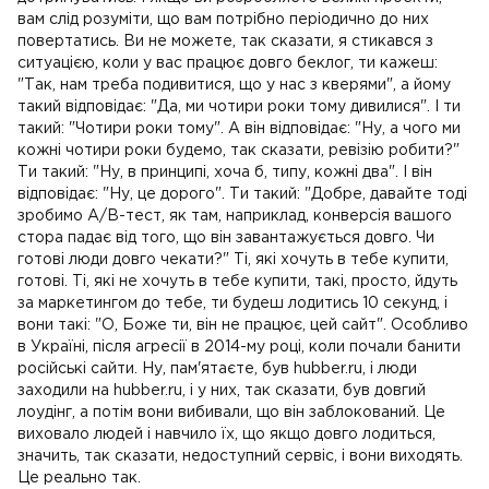
вам слід розуміти, що вам потрібно періодично до них
повертатись. Ви не можете, так сказати, я стикався з
ситуацією, коли у вас працює довго беклог, ти кажеш:
"Так, нам треба подивитися, що у нас з кверями", а йому
такий відповідає: "Да, ми чотири роки тому дивилися". І ти
такий: "Чотири роки тому". А він відповідає: "Ну, а чого ми
кожні чотири роки будемо, так сказати, ревізію робити?"
Ти такий: "Ну, в принципі, хоча б, типу, кожні два". І він
відповідає: "Ну, це дорого". Ти такий: "Добре, давайте тоді
зробимо A/B-тест, як там, наприклад, конверсія вашого
стора падає від того, що він завантажується довго. Чи
готові люди довго чекати?" Ті, які хочуть в тебе купити,
готові. Ті, які не хочуть в тебе купити, такі, просто, йдуть
за маркетингом до тебе, ти будеш лодитись 10 секунд, і
вони такі: "О, Боже ти, він не працює, цей сайт". Особливо
в Україні, після агресії в 2014-му році, коли почали банити
російські сайти. Ну, пам'ятаєте, був hubber.ru, і люди
заходили на hubber.ru, і у них, так сказати, був довгий
лоудінг, а потім вони вибивали, що він заблокований. Це
виховало людей і навчило їх, що якщо довго лодиться,
значить, так сказати, недоступний сервіс, і вони виходять.
Це реально так.