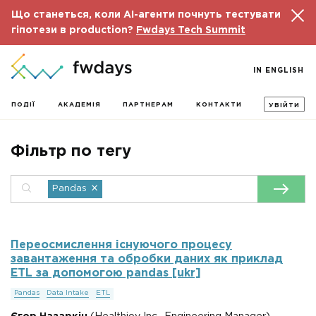
Що станеться, коли AI-агенти почнуть тестувати
гіпотези в production?
Fwdays Tech Summit
IN ENGLISH
ПОДІЇ
АКАДЕМІЯ
ПАРТНЕРАМ
КОНТАКТИ
УВІЙТИ
Фільтр по тегу
×
Pandas
Переосмислення існуючого процесу
завантаження та обробки даних як приклад
ETL за допомогою pandas [ukr]
Pandas
Data Intake
ETL