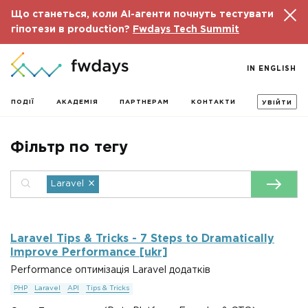
Що станеться, коли AI-агенти почнуть тестувати
гіпотези в production?
Fwdays Tech Summit
IN ENGLISH
ПОДІЇ
АКАДЕМІЯ
ПАРТНЕРАМ
КОНТАКТИ
УВІЙТИ
Фільтр по тегу
×
Laravel
Laravel Tips & Tricks - 7 Steps to Dramatically
Improve Performance [ukr]
Performance оптимізація Laravel додатків
PHP
Laravel
API
Tips & Tricks