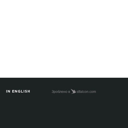
Зроблено в
stfalcon.com
IN ENGLISH