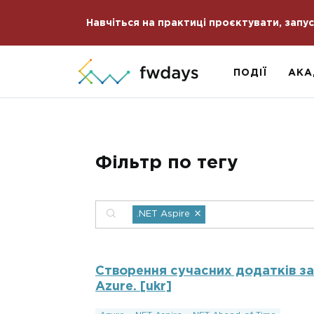
Навчіться на практиці проєктувати, запу
ПОДІЇ
АКА
Фільтр по тегу
×
.NET Aspire
Створення сучасних додатків за
Azure. [ukr]