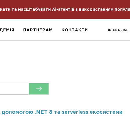
скати та масштабувати Ai-агентів з використанням попул
ДЕМІЯ
ПАРТНЕРАМ
КОНТАКТИ
IN ENGLISH
 допомогою .NET 8 та serverless екосистеми