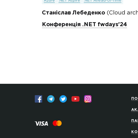
Azure
.NET Aspire
.NET Ahead-of-Time
Станіслав Лебеденко
(Cloud arch
Конференція .NET fwdays'24
ПО
АК
ПА
КО