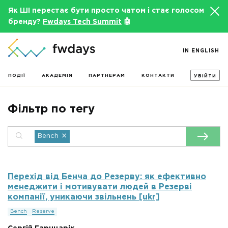
Як ШІ перестає бути просто чатом і стає голосом
бренду?
Fwdays Tech Summit
🤖
IN ENGLISH
ПОДІЇ
АКАДЕМІЯ
ПАРТНЕРАМ
КОНТАКТИ
УВІЙТИ
Фільтр по тегу
×
Bench
Перехід від Бенча до Резерву: як ефективно
менеджити і мотивувати людей в Резерві
компанії, уникаючи звільнень [ukr]
Bench
Reserve