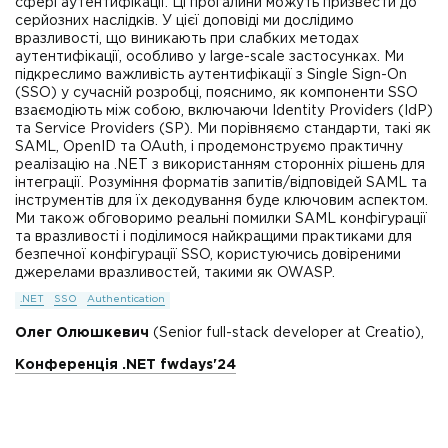
сфері аутентифікації. Ці прогалини можуть призвести до
серйозних наслідків. У цієї доповіді ми дослідимо
вразливості, що виникають при слабких методах
аутентифікації, особливо у large-scale застосунках. Ми
підкреслимо важливість аутентифікації з Single Sign-On
(SSO) у сучасній розробці, пояснимо, як компоненти SSO
взаємодіють між собою, включаючи Identity Providers (IdP)
та Service Providers (SP). Ми порівняємо стандарти, такі як
SAML, OpenID та OAuth, і продемонструємо практичну
реалізацію на .NET з використанням сторонніх рішень для
інтеграції. Розуміння форматів запитів/відповідей SAML та
інструментів для їх декодування буде ключовим аспектом.
Ми також обговоримо реальні помилки SAML конфігурації
та вразливості і поділимося найкращими практиками для
безпечної конфігурації SSO, користуючись довіреними
джерелами вразливостей, такими як OWASP.
.NET
SSO
Authentication
Олег Олюшкевич
(Senior full-stack developer at Creatio),
Конференція .NET fwdays'24