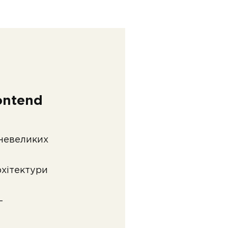
ontend
 невеликих
рхітектури
-