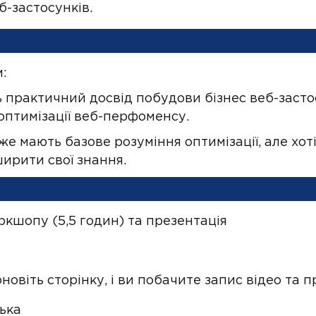
б-застосунків.
:
 практичний досвід побудови бізнес веб-застосу
оптимізації веб-перфоменсу.
же мають базове розуміння оптимізації, але хот
ирити свої знання.
кшопу (5,5 годин) та презентація
новіть сторінку, і ви побачите запис відео та п
ька