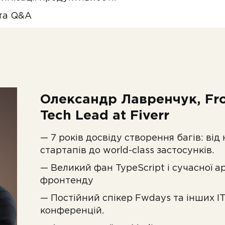
 та Q&A
Олександр Лавренчук, Fr
Tech Lead at Fiverr
— 7 років досвіду створення багів: від
стартапів до world-class застосунків.
— Великий фан TypeScript і сучасної а
фронтенду
— Постійний спікер Fwdays та інших IT
конференцій.