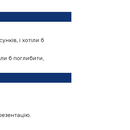
нків, і хотіли б
іли б поглибити,
резентацію.