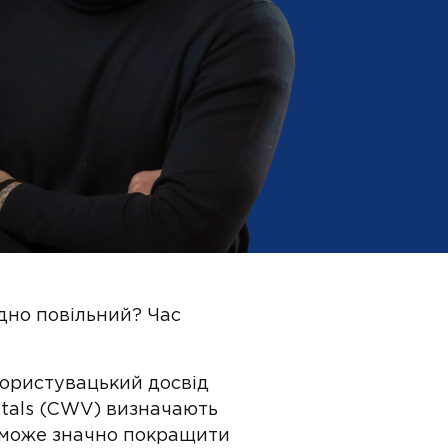
дно повільний? Час
!
користувацький досвід
itals (CWV) визначають
ія може значно покращити