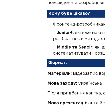
повсякденній розробці ве
Кому буде цікаво?
Фронтенд-розробникам
Junior+:
які вже мають
розібратись в методах 
Middle та Senoir:
які в
систематизувати і розш
Формат:
Матеріали:
Відеозапис вор
Мова заходу:
українська
Після придбання квитка, о
Мова презентації:
англійс