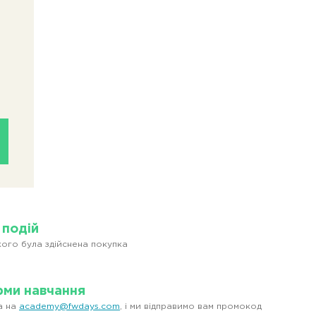
 подій
кого була здійснена покупка
рми навчання
а на
academy@fwdays.com
, і ми відправимо вам промокод