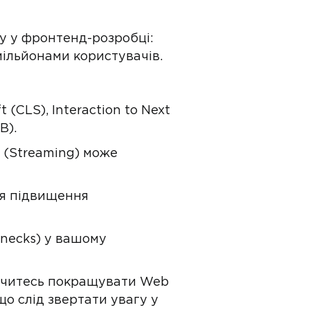
ду у фронтенд-розробці:
мільйонами користувачів.
 (CLS), Interaction to Next
B).
 (Streaming) може
ля підвищення
enecks) у вашому
навчитесь покращувати Web
 що слід звертати увагу у