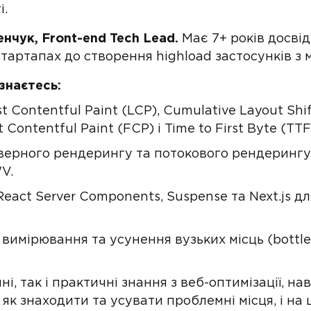
і.
нчук, Front-end Tech Lead.
Має 7+ років досві
стартапах до створення highload застосунків з 
знаєтесь:
 Contentful Paint (LCP), Cumulative Layout Shift
st Contentful Paint (FCP) і Time to First Byte (TTF
верного рендерингу та потокового рендерингу
V.
eact Server Components, Suspense та Next.js д
 вимірювання та усунення вузьких місць (bottl
ні, так і практичні знання з веб-оптимізації, 
, як знаходити та усувати проблемні місця, і на