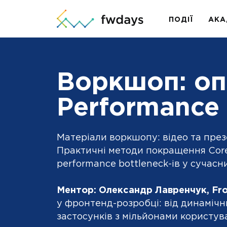
ПОДІЇ
АКА
Воркшоп: оп
Performance
Матеріали воркшопу: відео та през
Практичні методи покращення Core
performance bottleneck-ів у сучасн
Ментор: Олександр Лавренчук, Fro
у фронтенд-розробці: від динамічни
застосунків з мільйонами користува