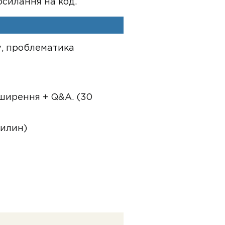
осилання на код.
ду, проблематика
зширення + Q&A. (30
вилин)