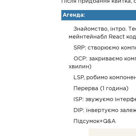
Після придбання квитка, о
Агенда:
Знайомство, інтро. Те
мейнтейнабл React код
SRP: створюємо компо
OCP: закриваємо комп
хвилин)
LSP, робимо компоне
Перерва (1 година)
ISP: звужуємо інтерф
DIP: інвертуємо зале
Підсумок+Q&A