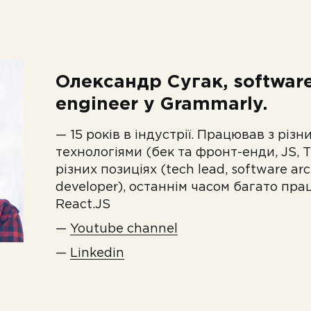
Олександр Сугак, softwar
engineer у Grammarly.
— 15 років в індустрії. Працював з різн
технологіями (бек та фронт-енди, JS, T
різних позиціях (tech lead, software arc
developer), останнім часом багато пра
React.JS
—
Youtube channel
—
Linkedin