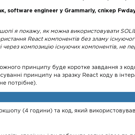
, software engineer у Grammarly, спікер Fwdays
шопі я покажу, як можна використовувати SOLI
ристання React компонентів без зламу існуючог
ічі через композицію існуючих компонентів, не 
кожного принципу буде коротке завдання з код
суванні принципу на зразку React коду в інт
е потрібне).
кшопу (4 години) та код, який використовувавс