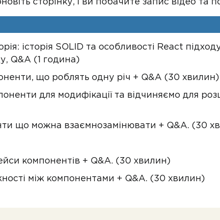
новіть сторінку, і ви побачите запис відео та п
орія: історія SOLID та особливості React підхо
у, Q&A (1 година)
ненти, що роблять одну річ + Q&A (30 хвилин)
оненти для модифікації та відчиняємо для ро
нти що можна взаємнозамінювати + Q&A. (30 х
ейси компонентів + Q&A. (30 хвилин)
жності між компонентами + Q&A. (30 хвилин)