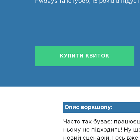
Fwdays та ютубер, 15 років в індустр
КУПИТИ КВИТОК
Опис воркшопу:
Часто так буває: працюєш
ньому не підходить! Ну щ
новий сценарій. І ось вже