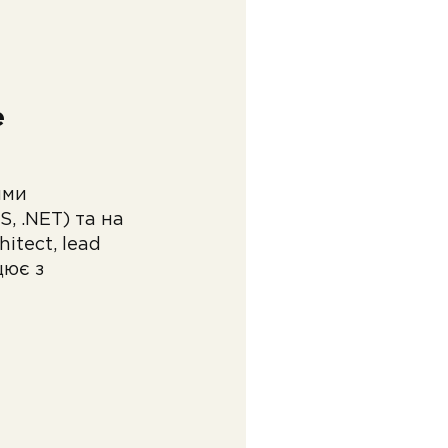
e
ими
S, .NET) та на
hitect, lead
цює з