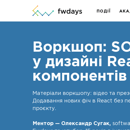
ПОДІЇ
АКА
Воркшоп: SO
у дизайні Re
компонентів
Матеріали воркшопу: відео та през
Додавання нових фіч в React без п
проєкту.
Ментор — Олександр Сугак,
softwa