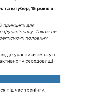
 та ютубер, 15 років в
D принципи для
о функціоналу. Також ви
переписуючи половину
ом, де учасники зможуть
ерактивному середовищі
я під час тренінгу.