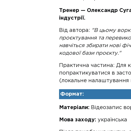
Тренер — Олександр Сугак
індустрії.
Від автора:
"В цьому ворк
проєктування та перевико
навчіться збирати нові ф
кодової бази проєкту."
Практична частина: Для 
попрактикуватися в засто
(локальне налаштування н
Формат:
Матеріали:
Відеозапис вор
Мова заходу:
українська