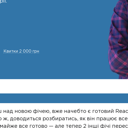
ії.
Квитки 2 000 грн
 над новою фічею, вже начебто є готовий Reac
о ж, доводиться розбиратись, як він працює все
 майже все готово — але тепер 2 інші фічі пер