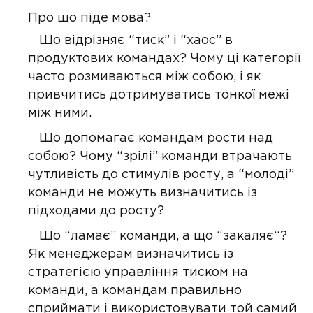
Про що піде мова?
Що відрізняє “тиск” і “хаос” в
продуктових командах? Чому ці категорії
часто розмиваються між собою, і як
привчитись дотримуватись тонкої межі
між ними.
Що допомагає командам рости над
собою? Чому “зрілі” команди втрачають
чутливість до стимулів росту, а “молоді”
команди не можуть визначитись із
підходами до росту?
Що “ламає” команди, а що “закаляє“?
Як менеджерам визначитись із
стратегією управління тиском на
команди, а командам правильно
сприймати і використовувати той самий