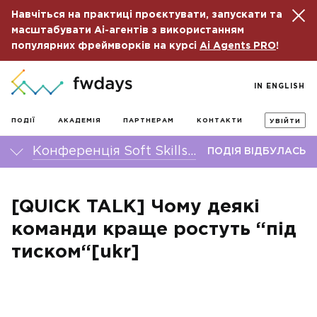
Навчіться на практиці проєктувати, запускати та
масштабувати Ai-агентів з використанням
популярних фреймворків на курсі
Ai Agents PRO
!
IN ENGLISH
ПОДІЇ
АКАДЕМІЯ
ПАРТНЕРАМ
КОНТАКТИ
УВІЙТИ
Конференція Soft Skills fwdays'25
ПОДІЯ ВІДБУЛАСЬ
[QUICK TALK] Чому деякі
команди краще ростуть “під
тиском“[ukr]