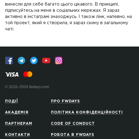
винесли для себе багато цього цікавого. В принципі,
підписуйтесь на мене в соціальних мережах. Я зараз
активно в інстаграмі знаходжусь. І також лінк, напевно, на
той проект, який я створила, я зараз скину в загальному
чаті.
© 2010–2026 fwdays.com
ПОДІЇ
ПРО FWDAYS
АКАДЕМІЯ
ПОЛІТИКА КОНФІДЕНЦІЙНОСТІ
ПАРТНЕРАМ
CODE OF CONDUCT
КОНТАКТИ
РОБОТА В FWDAYS