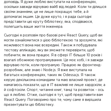
доповідь. Я дуже люблю виступати на конференціях,
оскільки завжди відчуваю вайб від людей. Коли ти ділишся
своїми знаннями, це не лише покращує тебе, а й
допомагає іншим. Це дуже круто, і я рада сьогодні
представити цю круту бібліотеку, яка, сподіваюся,
полегшить ваше життя інженера.
Сьогодні я розповім про базові речі React Query, щоб ви
могли ознайомитися з цією бібліотекою та зрозуміти, які
можливості вона має всередині. Також я побудувала
тестову аплікацію, яку ви зможете перевірити, щоб
побачити, як вона працює. Я в сфері IT більше 10 років і
взагалі обожнюю програмування. Це моє хобі, і я завжди
відчуваю потік, коли програмую. Працюю як фронтенд-
розробник, але знаю і Node.js. Я вже виступала на
багатьох конференціях, таких як Odessa.js. Я також
керую декількома командами та маю власний проект, де
намагаюсь показати, що в IT важливі не лише хардскіли, а
й софтскіли. Спорт, читання книг, танці та розвиток - ось
що я люблю. Отже, сьогодні я тут, щоб представити вам
React Query. Поговоримо про те, чому саме я вирішила
презентувати цю бібліотеку.