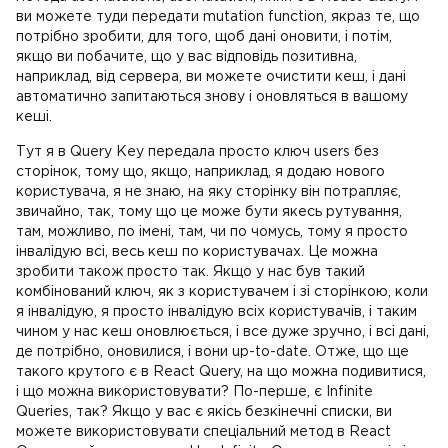
ви можете туди передати mutation function, якраз те, що
потрібно зробити, для того, щоб дані оновити, і потім,
якщо ви побачите, що у вас відповідь позитивна,
наприклад, від сервера, ви можете очистити кеш, і дані
автоматично запитаються знову і оновляться в вашому
кеші.
Тут я в Query Key передала просто ключ users без
сторінок, тому що, якщо, наприклад, я додаю нового
користувача, я не знаю, на яку сторінку він потрапляє,
звичайно, так, тому що це може бути якесь рутування,
там, можливо, по імені, там, чи по чомусь, тому я просто
інвалідую всі, весь кеш по користувачах. Це можна
зробити також просто так. Якщо у нас був такий
комбінований ключ, як з користувачем і зі сторінкою, коли
я інвалідую, я просто інвалідую всіх користувачів, і таким
чином у нас кеш оновлюється, і все дуже зручно, і всі дані,
де потрібно, оновилися, і вони up-to-date. Отже, що ще
такого крутого є в React Query, на що можна подивитися,
і що можна використовувати? По-перше, є Infinite
Queries, так? Якщо у вас є якісь безкінечні списки, ви
можете використовувати спеціальний метод в React