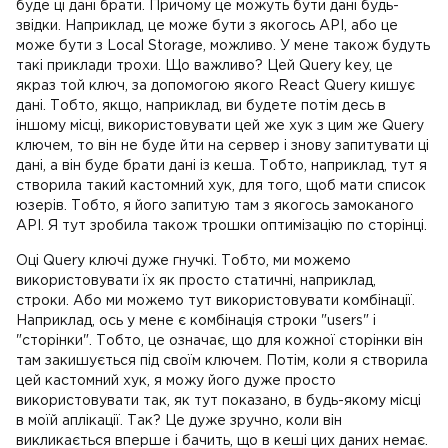
буде ці дані брати. Причому це можуть бути дані будь-
звідки. Наприклад, це може бути з якогось API, або це
може бути з Local Storage, можливо. У мене також будуть
такі приклади трохи. Що важливо? Цей Query key, це
якраз той ключ, за допомогою якого React Query кишує
дані. Тобто, якщо, наприклад, ви будете потім десь в
іншому місці, використовувати цей же хук з цим же Query
ключем, то він не буде йти на сервер і знову запитувати ці
дані, а він буде брати дані із кеша. Тобто, наприклад, тут я
створила такий кастомний хук, для того, щоб мати список
юзерів. Тобто, я його запитую там з якогось замоканого
API. Я тут зробила також трошки оптимізацію по сторінці.
Оці Query ключі дуже гнучкі. Тобто, ми можемо
використовувати їх як просто статичні, наприклад,
строки. Або ми можемо тут використовувати комбінації.
Наприклад, ось у мене є комбінація строки "users" і
"сторінки". Тобто, це означає, що для кожної сторінки він
там закишується під своїм ключем. Потім, коли я створила
цей кастомний хук, я можу його дуже просто
використовувати так, як тут показано, в будь-якому місці
в моїй аплікації. Так? Це дуже зручно, коли він
викликається вперше і бачить, що в кеші цих даних немає.