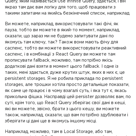
Query, який називається Use Infinite Query, здається, і він
якраз там дає вам логіку для того, щоб працювати з
такими запитами на якийсь безкінечний список, наприклад.
Ви можете, наприклад, використовувати такі фічі, як
пауза, тобто ви можете в який-то момент, наприклад,
сказати, що зараз ми не будемо запитувати дані по
якомусь там ключу, так? Також вони мають фічу для
саспенс, тобто ви можете використовувати реактивний
саспенс, і в комбінації з React Query ви можете там
прописувати fallback, можливо, там потрібно якісь
додаткові дані взяти в момент цього fallback. І одне із
таких, мені здається, дуже крутих штук, яких в них є, це
persistent storages. Я не робила приклада по persistent
storages, але трошки хотіла просто детальніше показати,
як саме це працює і в чому взагалі суть, і яка тут є, якась
прикольна фішка. Насправді цей persister дозволяє вам, по
суті, крім того, що React Query зберігає свої дані в кеші,
які ви можете, звісно, брати з цього кешу, ви можете
також, наприклад, сказати, що вам потрібно здублювати і
зберігати ці дані ще в якомусь іншому місці.
Наприклад, можливо, там в Local Storage, або там,