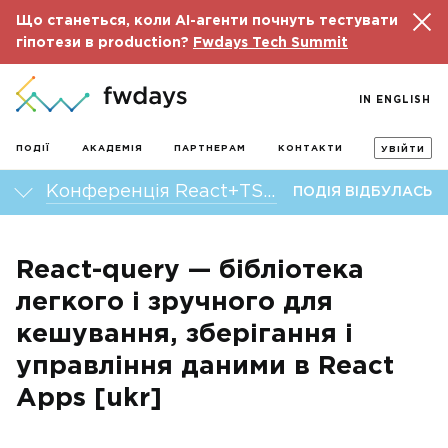
Що станеться, коли AI-агенти почнуть тестувати
гіпотези в production?
Fwdays Tech Summit
IN ENGLISH
ПОДІЇ
АКАДЕМІЯ
ПАРТНЕРАМ
КОНТАКТИ
УВІЙТИ
Конференція React+TS fwdays’23
ПОДІЯ ВІДБУЛАСЬ
React-query — бібліотека
легкого і зручного для
кешування, зберігання і
управління даними в React
Apps [ukr]