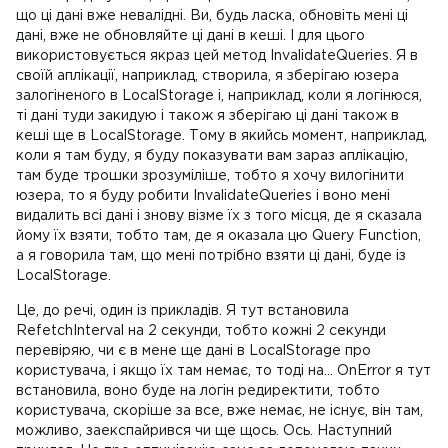
що ці дані вже невалідні. Ви, будь ласка, обновіть мені ці
дані, вже не обновляйте ці дані в кеші. І для цього
використовується якраз цей метод InvalidateQueries. Я в
своїй аплікації, наприклад, створила, я зберігаю юзера
залогіненого в LocalStorage і, наприклад, коли я логінюся,
ті дані туди закидую і також я зберігаю ці дані також в
кеші ще в LocalStorage. Тому в якийсь момент, наприклад,
коли я там буду, я буду показувати вам зараз аплікацію,
там буде трошки зрозуміліше, тобто я хочу вилогінити
юзера, то я буду робити InvalidateQueries і воно мені
видалить всі дані і знову візме їх з того місця, де я сказала
йому їх взяти, тобто там, де я оказала цю Query Function,
а я говорила там, що мені потрібно взяти ці дані, буде із
LocalStorage.
Це, до речі, один із прикладів. Я тут встановила
RefetchInterval на 2 секунди, тобто кожні 2 секунди
перевіряю, чи є в мене ще дані в LocalStorage про
користувача, і якщо їх там немає, то тоді на... OnError я тут
встановила, воно буде на логін редиректити, тобто
користувача, скоріше за все, вже немає, не існує, він там,
можливо, заекспайрився чи ще щось. Ось. Наступний