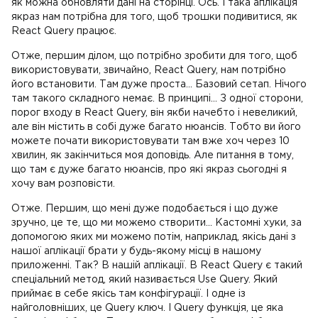
як можна обновляти дані на сторінці. Ось. І така аплікація
якраз нам потрібна для того, щоб трошки подивитися, як
React Query працює.
Отже, першим ділом, що потрібно зробити для того, щоб
використовувати, звичайно, React Query, нам потрібно
його встановити. Там дуже проста... Базовий сетап. Нічого
там такого складного немає. В принципі... З одної сторони,
порог входу в React Query, він якби начебто і невеликий,
але він містить в собі дуже багато нюансів. Тобто ви його
можете почати використовувати там вже хоч через 10
хвилин, як закінчиться моя доповідь. Але питання в тому,
що там є дуже багато нюансів, про які якраз сьогодні я
хочу вам розповісти.
Отже. Першим, що мені дуже подобається і що дуже
зручно, це те, що ми можемо створити... Кастомні хуки, за
допомогою яких ми можемо потім, наприклад, якісь дані з
нашої аплікації брати у будь-якому місці в нашому
приложенні. Так? В нашій аплікації. В React Query є такий
спеціальний метод, який називається Use Query. Який
приймає в себе якісь там конфігурації. І одне із
найголовніших, це Query ключ. І Query функція, це яка