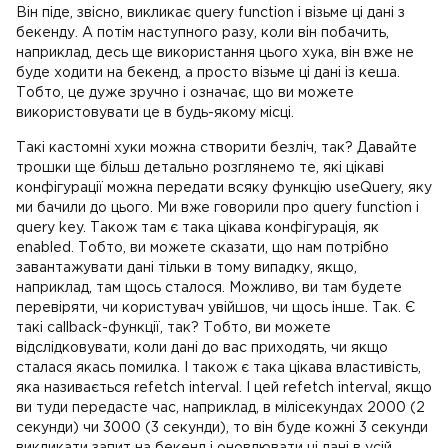
Він піде, звісно, викликає query function і візьме ці дані з
бекенду. А потім наступного разу, коли він побачить,
наприклад, десь ще використання цього хука, він вже не
буде ходити на бекенд, а просто візьме ці дані із кеша.
Тобто, це дуже зручно і означає, що ви можете
використовувати це в будь-якому місці.
Такі кастомні хуки можна створити безліч, так? Давайте
трошки ще більш детально розглянемо те, які цікаві
конфігурації можна передати всяку функцію useQuery, яку
ми бачили до цього. Ми вже говорили про query function і
query key. Також там є така цікава конфігурація, як
enabled. Тобто, ви можете сказати, що нам потрібно
завантажувати дані тільки в тому випадку, якщо,
наприклад, там щось сталося. Можливо, ви там будете
перевіряти, чи користувач увійшов, чи щось інше. Так. Є
такі callback-функції, так? Тобто, ви можете
відслідковувати, коли дані до вас приходять, чи якщо
сталася якась помилка. І також є така цікава властивість,
яка називається refetch interval. І цей refetch interval, якщо
ви туди передасте час, наприклад, в мілісекундах 2000 (2
секунди) чи 3000 (3 секунди), то він буде кожні 3 секунди