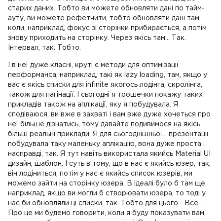
старих даних. Тобто ви можете обновляти дані по тайм-
ауту, ви можете рефетчити, тобто обновляти дані там,
коли, наприклад, фокус зі сторінки прибирається, а потім
знову приходить на сторінку. Через якісь там... Так.
Інтервал, так. Тобто.
І в неї дуже класні, круті є методи для оптимізації
перформанса, наприклад, такі як lazy loading, там, якщо у
вас є якісь списки для infinite якогось лодінга, скролінга,
також для пагінації. І сьогодні я трошечки покажу таких
прикладів також на аплікації, яку я побудувала. Я
сподіваюся, ви вже в захваті і вам вже дуже хочеться про
неї більше дізнатись, тому давайте подивимося на якісь
більш реальні приклади. Я для сьогоднішньої... презентації
побудувала таку маленьку аплікацію, вона дуже проста
насправді, так. Я тут навіть використала якийсь Material UI
дизайн, шаблон. І суть в тому, що в нас є якийсь юзер, так,
він лодіниться, потім у нас є якийсь список юзерів, ми
можемо зайти на сторінку юзера. В ідеалі було б там ще,
наприклад, якщо ви могли б створювати юзера, то тоді у
нас би обновляли ці списки, так. Тобто для цього... Все...
Про це ми будемо говорити, коли я буду показувати вам,