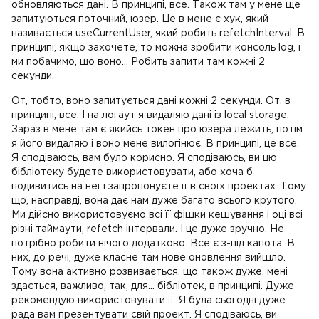
обновляються дані. В принципі, все. Також там у мене ще
запитуються поточний, юзер. Це в мене є хук, який
називається useCurrentUser, який робить refetchInterval. В
принципі, якщо захочете, то можна зробити консоль log, і
ми побачимо, що воно... Робить запити там кожні 2
секунди.
От, тобто, воно запитується дані кожні 2 секунди. От, в
принципі, все. І на логаут я видаляю дані із local storage.
Зараз в мене там є якийсь токен про юзера лежить, потім
я його видаляю і воно мене вилогінює. В принципі, це все.
Я сподіваюсь, вам було корисно. Я сподіваюсь, ви цю
бібліотеку будете використовувати, або хоча б
подивитись на неї і запропонуєте її в своїх проектах. Тому
що, насправді, вона дає нам дуже багато всього крутого.
Ми дійсно використовуємо всі її фішки кешування і оці всі
різні таймаути, refetch інтервали. І це дуже зручно. Не
потрібно робити нічого додатково. Все є з-під капота. В
них, до речі, дуже класне там нове оновлення вийшло.
Тому вона активно розвивається, що також дуже, мені
здається, важливо, так, для... бібліотек, в принципі. Дуже
рекомендую використовувати її. Я була сьогодні дуже
рада вам презентувати свій проект. Я сподіваюсь, ви