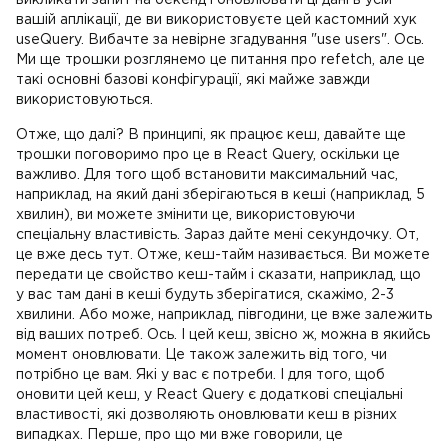
викликати запит на бекенд і оновлювати ці дані в усій
вашій аплікації, де ви використовуєте цей кастомний хук
useQuery. Вибачте за невірне згадування "use users". Ось.
Ми ще трошки розглянемо це питання про refetch, але це
такі основні базові конфігурації, які майже завжди
використовуються.
Отже, що далі? В принципі, як працює кеш, давайте ще
трошки поговоримо про це в React Query, оскільки це
важливо. Для того щоб встановити максимальний час,
наприклад, на який дані зберігаються в кеші (наприклад, 5
хвилин), ви можете змінити це, використовуючи
спеціальну властивість. Зараз дайте мені секундочку. От,
це вже десь тут. Отже, кеш-тайм називається. Ви можете
передати це свойство кеш-тайм і сказати, наприклад, що
у вас там дані в кеші будуть зберігатися, скажімо, 2-3
хвилини. Або може, наприклад, півгодини, це вже залежить
від ваших потреб. Ось. І цей кеш, звісно ж, можна в якийсь
момент оновлювати. Це також залежить від того, чи
потрібно це вам. Які у вас є потреби. І для того, щоб
оновити цей кеш, у React Query є додаткові спеціальні
властивості, які дозволяють оновлювати кеш в різних
випадках. Перше, про що ми вже говорили, це