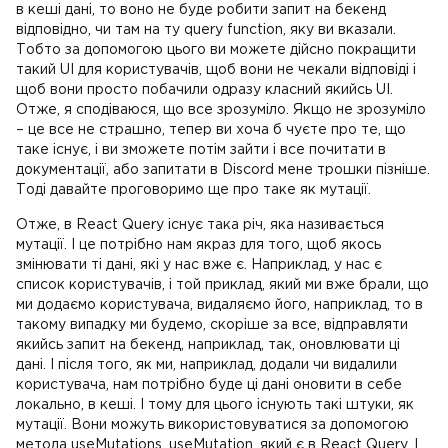
в кеші дані, то воно не буде робити запит на бекенд
відповідно, чи там на ту query function, яку ви вказали.
Тобто за допомогою цього ви можете дійсно покращити
такий UI для користувачів, щоб вони не чекали відповіді і
щоб вони просто побачили одразу класний якийсь UI.
Отже, я сподіваюся, що все зрозуміло. Якщо не зрозуміло
– це все не страшно, тепер ви хоча б чуєте про те, що
таке існує, і ви зможете потім зайти і все почитати в
документації, або запитати в Discord мене трошки пізніше.
Тоді давайте проговоримо ще про таке як мутації.
Отже, в React Query існує така річ, яка називається
мутації. І це потрібно нам якраз для того, щоб якось
змінювати ті дані, які у нас вже є. Наприклад, у нас є
список користувачів, і той приклад, який ми вже брали, що
ми додаємо користувача, видаляємо його, наприклад, то в
такому випадку ми будемо, скоріше за все, відправляти
якийсь запит на бекенд, наприклад, так, оновлювати ці
дані. І після того, як ми, наприклад, додали чи видалили
користувача, нам потрібно буде ці дані оновити в себе
локально, в кеші. І тому для цього існують такі штуки, як
мутації. Вони можуть використовуватися за допомогою
метода useMutations, useMutation, який є в React Query. І