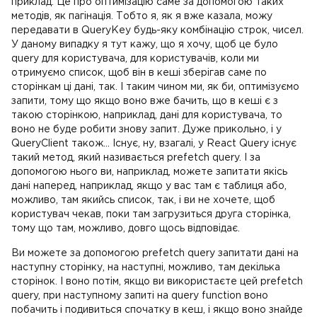
приклад. Це про оптимізацію саме за допомогою таких
методів, як пагінація. Тобто я, як я вже казала, можу
передавати в QueryKey будь-яку комбінацію строк, чисел.
У даному випадку я тут кажу, що я хочу, щоб це було
query для користувача, для користувачів, коли ми
отримуємо список, щоб він в кеші зберігав саме по
сторінкам ці дані, так. І таким чином ми, як би, оптимізуємо
запити, тому що якщо воно вже бачить, що в кеші є з
такою сторінкою, наприклад, дані для користувача, то
воно не буде робити знову запит. Дуже прикольно, і у
QueryClient також... Існує, ну, взагалі, у React Query існує
такий метод, який називається prefetch query. І за
допомогою нього ви, наприклад, можете запитати якісь
дані наперед, наприклад, якщо у вас там є таблиця або,
можливо, там якийсь список, так, і ви не хочете, щоб
користувач чекав, поки там загрузиться друга сторінка,
тому що там, можливо, довго щось відповідає.
Ви можете за допомогою prefetch query запитати дані на
наступну сторінку, на наступні, можливо, там декілька
сторінок. І воно потім, якщо ви використаєте цей prefetch
query, при наступному запиті на query function воно
побачить і подивиться спочатку в кеш, і якщо воно знайде