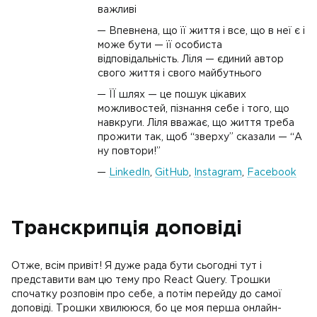
важливі
Впевнена, що її життя і все, що в неї є і
може бути — її особиста
відповідальність. Ліля — єдиний автор
свого життя і свого майбутнього
ЇЇ шлях — це пошук цікавих
можливостей, пізнання себе і того, що
навкруги. Ліля вважає, що життя треба
прожити так, щоб “зверху” сказали — “А
ну повтори!”
LinkedIn
,
GitHub
,
Instagram
,
Facebook
Транскрипція доповіді
Отже, всім привіт! Я дуже рада бути сьогодні тут і
представити вам цю тему про React Query. Трошки
спочатку розповім про себе, а потім перейду до самої
доповіді. Трошки хвилююся, бо це моя перша онлайн-