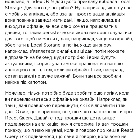
можливо, в IndexDB. Я для цього прикладу вибрала Local
Storage. Для чого це потрібно? Ну, наприклад, якщо у вас
є мобільна аплікація, або взагалі просто ваша аплікація,
вона повинна завжди мати дані, і якщо, наприклад, ви
виходите офлайн, ви все одно хочете працювати з
даними, то такий persister може якраз використовуватись
для того, щоб ви могли ці дані, наприклад, якщо ви офлайн,
зберігати в Local Storage, а потім, якщо ви знову,
наприклад, з'являєтеся онлайн, ви ці дані потім можете
відправити на бекенд, куди потрібно, і вони будуть
актуальними, і користувач зможе працювати з вашою
аплікацією навіть тоді, коли ви офлайн. І там, насправді,
сетап взагалі не дуже важкий. Вони там все зробили
майже під капотом.
Можливо, тільки потрібно буде зробити оцю логіку, коли
ви переключаєтесь з офлайна на онлайн. Наприклад, як
там ці дані правильно перекинути, як їх відправити і так
далі. Отже, це, в принципі, все, що я хотіла розповісти про
React Query. Давайте тоді трошки ще детальніше
подивимося на аплікацію, яку я створила, і я вам трошки
покажу, що я маю на увазі, коли я говорю про кеш в React
Query, і як подивимося, що саме я говорю, коли воно не