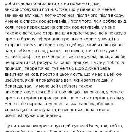
робить додаткові запити, як ми можемо ці дані
використовувати потім. Отже, що у мене є? У мене є
звичайна аплікація, логін-сторінка, після чого, після входу,
у мене є список користувачів, і після того, як я роблю вхід,
коли мене перекидає на список користувачів, у мене
також є детальна сторінка для користувача, де я показую
просто базову інформацію про цього користувача, і на
сторінці users я використовую цей хук, який я показувала
вам, useUsers, я сподіваюся, що видно, хоча б не дуже
мілкий шрифт, якщо чесно. Я так і подумала, щось, а як би
це зробити? О, ресурс. О, кайф, працює. Так, ну, тобто, в
принципі, теоретично, тут не так, щоб дуже треба
дивитися на код, просто в цьому суть, що у нас є цей хук
useUsers, який я показувала вам, який запитує дані у
бекенда, так. І у мене цей useUsers також
використовується в багатьох місцях, наприклад, у мене є
просто сторінка користувачів, це ось ця сторінка, потім у
мене є ще окрема компонента, яка саме відображає
список цих користувачів, називається вона в мене
usersList, дуже оригінально.
Тут я також використовую цей хук useUsers, так, тобто,