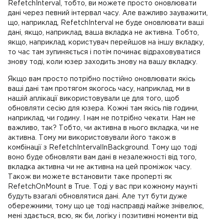
RefetchInterval, тобто, ви можете просто оновлювати
дані через певний інтервал часу. Але важливо зауважити,
що, наприклад, RefetchInterval не буде оновлювати ваші
дані, якщо, наприклад, ваша вкладка не активна. Тобто,
якщо, наприклад, користувач перейшов на іншу вкладку,
то час там зупиняється і потім починає відраховуватися
знову тоді, коли юзер заходить знову на вашу вкладку.
Якщо вам просто потрібно постійно оновлювати якісь
ваші дані там протягом якогось часу, наприклад, ми в
нашій аплікації використовували це для того, щоб
обновляти сесію для юзера. Кожні там якісь пів години,
наприклад, чи годину. І нам не потрібно чекати. Нам не
важливо, так? Тобто, чи активна в нього вкладка, чи не
активна. Тому ми використовували його також в
комбінації з RefetchIntervalInBackground. Тому що тоді
воно буде обновляти вам дані в незалежності від того,
вкладка активна чи не активна на цей проміжок часу.
Також ви можете встановити таке проперті як
RefetchOnMount в True. Тоді у вас при кожному маунті
будуть взагалі обновлятися дані. Але тут бути дуже
обережними, тому що це тоді насправді майже знівелює,
мені здається, всю, як би, логіку і позитивні моменти від