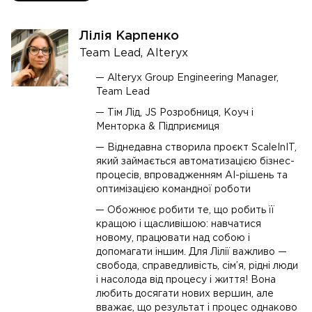
Лілія Карпенко
Team Lead, Alteryx
Alteryx Group Engineering Manager,
Team Lead
Тім Лід, JS Розробниця, Коуч і
Менторка & Підприємиця
Віднедавна створила проєкт ScaleInIT,
який займається автоматизацією бізнес-
процесів, впровадженням AI-рішень та
оптимізацією командної роботи
Обожнює робити те, що робить її
кращою і щасливішою: навчатися
новому, працювати над собою і
допомагати іншим. Для Лілії важливо —
свобода, справедливість, сім’я, рідні люди
і насолода від процесу і життя! Вона
любить досягати нових вершин, але
вважає, що результат і процес однаково