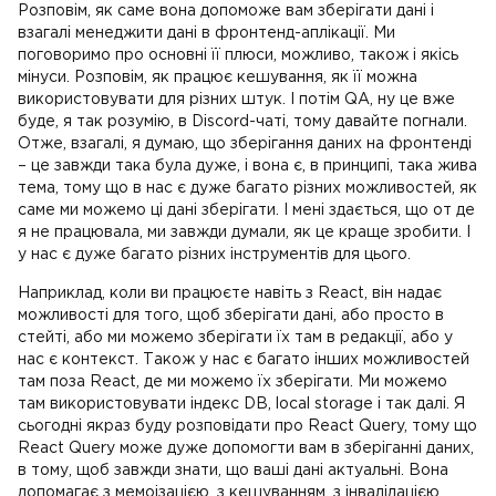
Розповім, як саме вона допоможе вам зберігати дані і
взагалі менеджити дані в фронтенд-аплікації. Ми
поговоримо про основні її плюси, можливо, також і якісь
мінуси. Розповім, як працює кешування, як її можна
використовувати для різних штук. І потім QA, ну це вже
буде, я так розумію, в Discord-чаті, тому давайте погнали.
Отже, взагалі, я думаю, що зберігання даних на фронтенді
– це завжди така була дуже, і вона є, в принципі, така жива
тема, тому що в нас є дуже багато різних можливостей, як
саме ми можемо ці дані зберігати. І мені здається, що от де
я не працювала, ми завжди думали, як це краще зробити. І
у нас є дуже багато різних інструментів для цього.
Наприклад, коли ви працюєте навіть з React, він надає
можливості для того, щоб зберігати дані, або просто в
стейті, або ми можемо зберігати їх там в редакції, або у
нас є контекст. Також у нас є багато інших можливостей
там поза React, де ми можемо їх зберігати. Ми можемо
там використовувати індекс DB, local storage і так далі. Я
сьогодні якраз буду розповідати про React Query, тому що
React Query може дуже допомогти вам в зберіганні даних,
в тому, щоб завжди знати, що ваші дані актуальні. Вона
допомагає з мемоізацією, з кешуванням, з інвалідацією