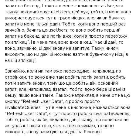
який робить запит на бекенд, начебто, повинен робити
запит на бекенд. І також в мене є компонента User, яка
також використовує useUsers, цей хук, тобто, в мене воно
використовується тут в трьох місцях, але, як ви бачите,
запиту в мене тільки один. Тобто, коли воно перший раз,
звичайно, бачить це useUsers, то воно робить перший
запит на бекенд, але потім вже, коли я просто перехожу
по аплікації, і в мене там, воно вже в кеші має ці дані, то
воно, звичайно, ці дані знову не запитує. Таким чином,
виходить, що ми дані ці можемо взяти в будь-якому місці в
нашій аплікації.
Звичайно, коли ми там вже переходимо, наприклад, по
сторінкам, то воно вже там робить потім запити, робить
потім запити знову, тому що це робить, він, основний
запит, але, наприклад, взагалі, тобто, воно бере ці дані із
кешу, якщо вони там є. Також, наприклад, в мене от на цю
кнопку "Refresh User Data", я роблю просто
invalidateQueries. Тут в мене є кнопочка, називається вона
"Refresh User Data", я тут просто роблю invalidateQueries,
тобто, роблю, як би, видаляю дані, і кажу, що вони вже не
актуальні. І після того, як я на це нажимаю, то воно
виходить, знову запитуються дані на бекенді і