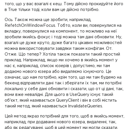
того, що у вас взагалі є кеш. Тому дійсно прокидуйте його
в True тільки тоді, коли вам це дійсно потрібно.
Ось. Також можна ще зробити, наприклад,
RefetchOnWindowFocus. Тобто, коли ви, повернулися на
вкладку, повернулися на компонент, то можливо на неї
зробили якийсь фокус і тоді можна там дані обновити. Ну,
взагалі це дуже круто, дуже багато цікавих можливостей
можна використовувати завдяки таким конфігам. От.
Отже. Що тепер? Хотіла також показати такий простий
приклад. Наприклад, якщо ми хочемо в якийсь момент у
нас є, наприклад, список юзерів і, допустимо, ми там
додаємо нового юзера або видаляємо існуючого. Це
означає, що нам потрібно, крім того, що ми там будемо на
бекенд відправляти дані так і зберігати їх там, ми потрібні
локально у себе дані обновити і сказати, що от ці дані, так,
вони вже невалідні. Для цього в UseQuery існує такий
об'єкт, який називається QueryClient і він в собі містить
такий метод, який називається InvalidateQueries.
Цей метод якраз потрібний для того, щоб в якийсь момент,
наприклад, при додаванні нового юзера, видаленні, так,
або як редагуванні, щоб в цей момент ми могли сказати,