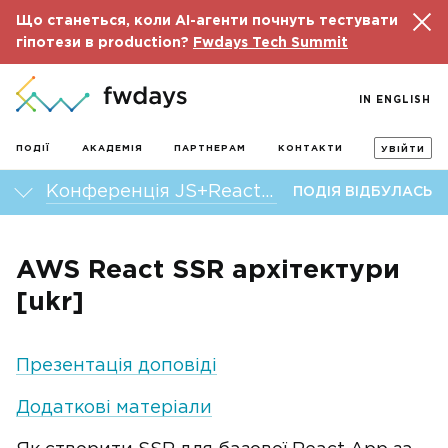
Що станеться, коли AI-агенти почнуть тестувати
гіпотези в production?
Fwdays Tech Summit
IN ENGLISH
ПОДІЇ
АКАДЕМІЯ
ПАРТНЕРАМ
КОНТАКТИ
УВІЙТИ
Конференція JS+React fwdays’22
ПОДІЯ ВІДБУЛАСЬ
AWS React SSR архітектури
[ukr]
Презентація доповіді
Додаткові матеріали