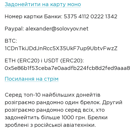
Задонейтити на карту моно
Номер картки Банки: 5375 4112 0222 1342
Paypal: alexander@solovyov.net
BTC:
1CDnTkiJDdJnRcc5X35UkF7up9UbtvFwzZ
ETH (ERC20) i USDT (ERC20):
0x5e86b1f53ceba7e0aadfb224fcb8d2fed9aaa
Посилання на стрім
Серед топ-10 найбільших донейтів
розіграємо рандомно один брелок. Другий
розіграємо рандомно серед всіх, хто
задонейтить більше 1000 грн. Брелки
зроблені з російської авіатехніки.