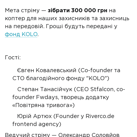
Мета стріму —
зібрати 300 000 грн
на
коптер для наших захисників та захисниць
на передовій. Гроші будуть передані у
фонд KOLO
.
Гості:
Євген Ковалевський (Co-founder та
CTO благодійного фонду "KOLO")
Степан Танасійчук (CEO Stfalcon, co-
founder Fwdays, творець додатку
«Повітряна тривога»)
Юрій Артюх (Founder у Riverco.de
frontend agency)
Ведучий стріму — Олександр Соловйов