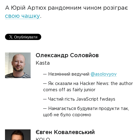
А Юрій Артюх рандомним чином розіграє
свою чашку
.
Олександр Соловйов
Kasta
Незмінний ведучий
@asolovyov
Як сказали на Hacker News: the author
comes off as fairly junior
Частий гiсть JavaScript fwdays
Намагається будувати продукти так,
щоб не було соромно
Євген Ковалевський