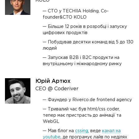
KOLO
СТО у TECHIIA Holding, Co-
founder&CTO KOLO
Більше 12 років в розробці і запуску
цифрових продуктів
Побудував десятки команд від 5 до 130
людей
Запускав B2B i B2C продукти на
внутрішньому і міжнародному ринку
Юрій Артюх
CEO @ Coderiver
Фаундер у Riverco.de frontend agency
Тривалий час був html/css coder,
тепер має пристрасть до анімації та
WebGL
Мав блог на
cssing
, веде
канал на
youtube
, де програмує лайв по неділях