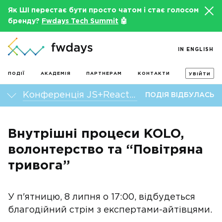
Як ШІ перестає бути просто чатом і стає голосом
бренду?
Fwdays Tech Summit
🤖
IN ENGLISH
ПОДІЇ
АКАДЕМІЯ
ПАРТНЕРАМ
КОНТАКТИ
УВІЙТИ
Конференція JS+React fwdays’22
ПОДІЯ ВІДБУЛАСЬ
Внутрішні процеси KOLO,
волонтерство та “Повітряна
тривога”
У п'ятницю, 8 липня о 17:00, відбудеться
благодійний стрім з експертами-айтівцями.