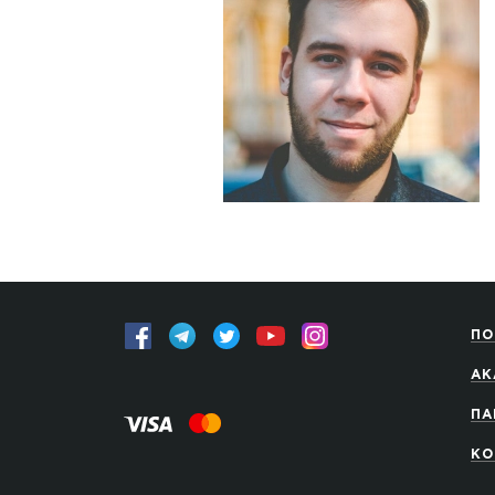
ПО
АК
ПА
КО