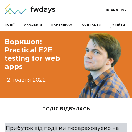
IN ENGLISH
ПОДІЇ
АКАДЕМІЯ
ПАРТНЕРАМ
КОНТАКТИ
УВІЙТИ
Воркшоп:
Practical E2E
testing for web
apps
12 травня 2022
ПОДІЯ ВІДБУЛАСЬ
Прибуток від події ми перераховуємо на