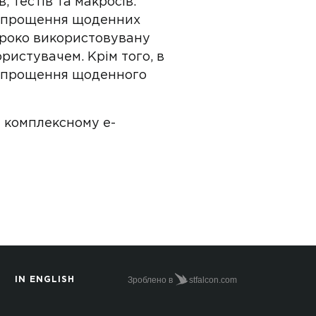
 тестів та макросів.
я спрощення щоденних
ироко використовувану
ристувачем. Крім того, в
я спрощення щоденного
у комплексному e-
Зроблено в
stfalcon.com
IN ENGLISH