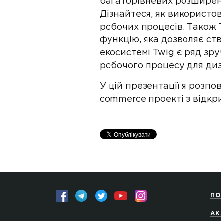
багаторівневих розширених
Дізнайтеся, як використ
робочих процесів. Також 
функцію, яка дозволяє ст
екосистемі Twig є ряд зр
робочого процесу для диз
У цій презентації я розп
commerce проекті з відкр
ПО
АК