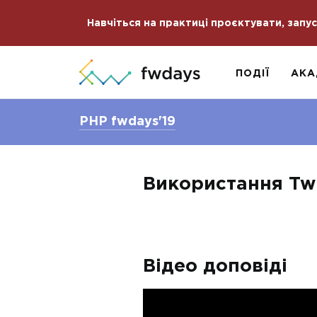
Навчіться на практиці проєктувати, запу
ПОДІЇ
АКА
PHP fwdays'19
Використання Tw
Відео доповіді