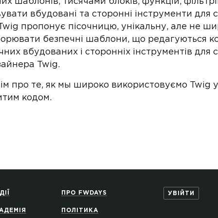
 шаблонів, тисячами блоків, функцій, фільтрів,
овувати вбудовані та сторонні інструменти дл
Twig пропонує пісочницю, унікальну, але не ш
ворювати безпечні шаблони, що редагуються ко
учних вбудованих і сторонніх інструментів дл
айнера Twig.
овім про те, як мы широко використовуємо Twig 
итим кодом.
ДІЇ
ПРО FWDAYS
УВІЙТИ
АДЕМІЯ
ПОЛІТИКА