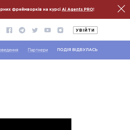
ярних фреймворків на курсі
Ai Agents PRO
!
УВІЙТИ
ПОДІЯ ВІДБУЛАСЬ
оведення
Партнери