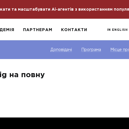
скати та масштабувати Ai-агентів з використанням попул
ДЕМІЯ
ПАРТНЕРАМ
КОНТАКТИ
IN ENGLISH
Доповідачі
Програма
Місце пр
ig на повну