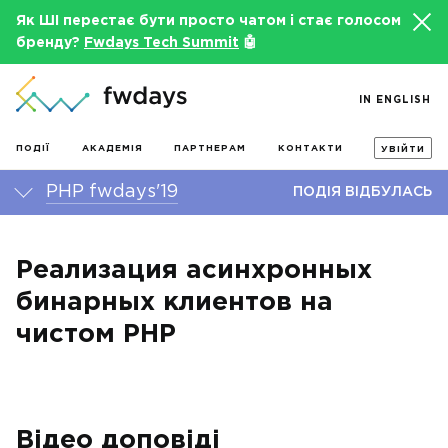
Як ШІ перестає бути просто чатом і стає голосом
бренду?
Fwdays Tech Summit
🤖
IN ENGLISH
ПОДІЇ
АКАДЕМІЯ
ПАРТНЕРАМ
КОНТАКТИ
УВІЙТИ
PHP fwdays'19
ПОДІЯ ВІДБУЛАСЬ
Реализация асинхронных
бинарных клиентов на
чистом PHP
Відео доповіді