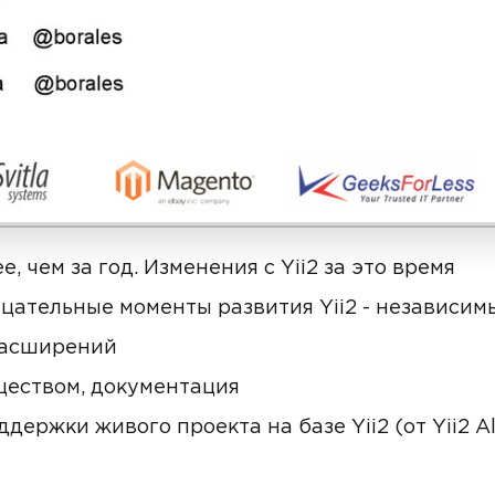
е, чем за год. Изменения с Yii2 за это время
ательные моменты развития Yii2 - независим
расширений
ществом, документация
ержки живого проекта на базе Yii2 (от Yii2 Al