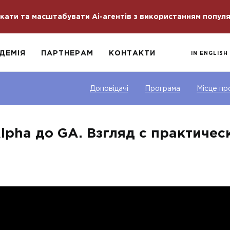
скати та масштабувати Ai-агентів з використанням попул
ДЕМІЯ
ПАРТНЕРАМ
КОНТАКТИ
IN ENGLISH
Доповідачі
Програма
Місце пр
 Alpha до GA. Взгляд с практиче