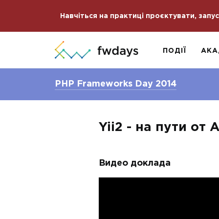
Навчіться на практиці проєктувати, запу
ПОДІЇ
АКА
PHP Frameworks Day 2014
Yii2 - на пути от
Видео доклада