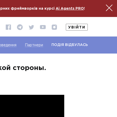
ярних фреймворків на курсі
Ai Agents PRO
!
УВІЙТИ
ПОДІЯ ВІДБУЛАСЬ
оведення
Партнери
ской стороны.