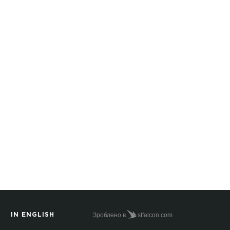
Зроблено в
stfalcon.com
IN ENGLISH