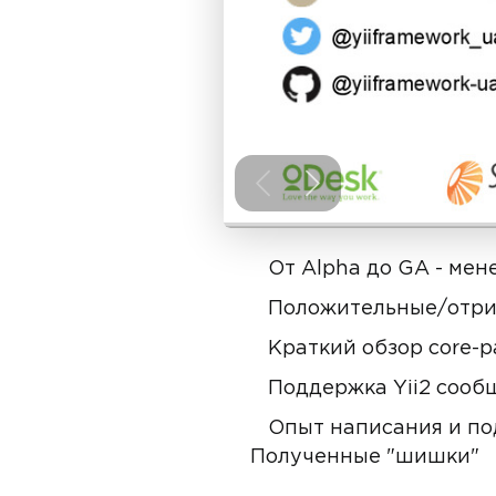
От Alpha до GA - мене
Положительные/отриц
Краткий обзор core-
Поддержка Yii2 сооб
Опыт написания и подд
Полученные "шишки"