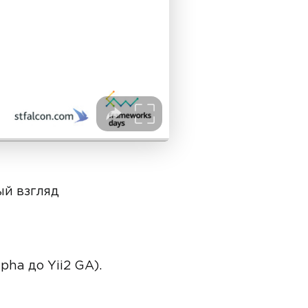
ый взгляд
pha до Yii2 GA).