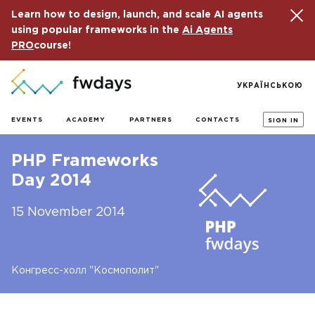
Learn how to design, launch, and scale AI agents
using popular frameworks in the
Ai Agents
PRO
course!
УКРАЇНСЬКОЮ
EVENTS
ACADEMY
PARTNERS
CONTACTS
SIGN IN
PHP Frameworks
Day 2014
15 November 2014
Конгресс-холл "Космополит"