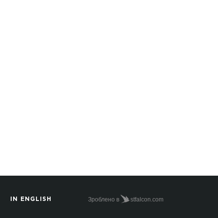
Зроблено в
stfalcon.com
IN ENGLISH