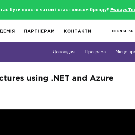
стає бути просто чатом і стає голосом бренду?
Fwdays Te
ДЕМІЯ
ПАРТНЕРАМ
КОНТАКТИ
IN ENGLISH
Доповідачі
Програма
Місце пр
ectures using .NET and Azure