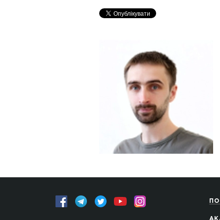
ПО
АК