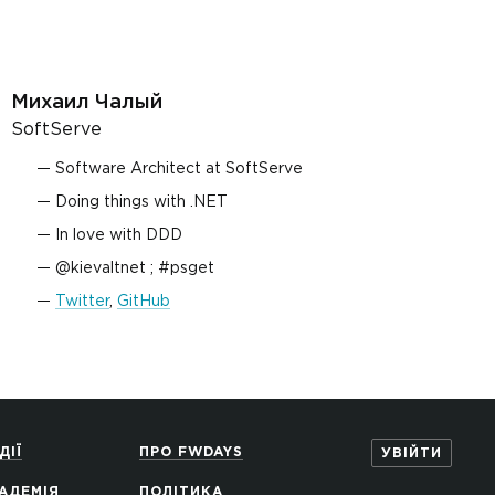
Михаил Чалый
SoftServe
Software Architect at SoftServe
Doing things with .NET
In love with DDD
@kievaltnet ; #psget
Twitter
,
GitHub
ДІЇ
ПРО FWDAYS
УВІЙТИ
АДЕМІЯ
ПОЛІТИКА