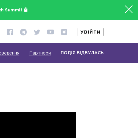
ch Summit
🤖
УВІЙТИ
ПОДІЯ ВІДБУЛАСЬ
оведення
Партнери