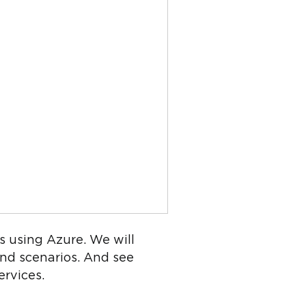
s using Azure. We will
and scenarios. And see
rvices.