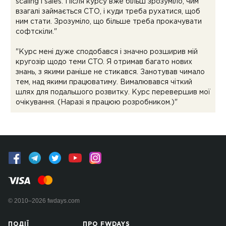
scaling і sales. Після курсу вже більш зрозуміло, чим
взагалі займається СТО, і куди треба рухатися, щоб
ним стати. Зрозуміло, що більше треба прокачувати
софтскіли."
"Курс мені дуже сподобався і значно розширив мій
кругозір щодо теми CTO. Я отримав багато нових
знань, з якими раніше не стикався. Занотував чимало
тем, над якими працюватиму. Вималювався чіткий
шлях для подальшого розвитку. Курс перевершив мої
очікування. (Наразі я працюю розробником.)"
© 2010–2026 fwdays.com
ПОДІЇ
ПРО FWDAYS