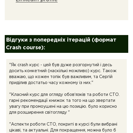
Відгуки з попередніх ітерацій (формат
Crash course):
"Як crash курс - цей був дуже розгорнутий і десь
досить конкетний (наскількі можливо) курс. Також
вважаю, що кожен топік був важливим, та Сергій
приділив достатьо часу кожному із них."
"Класний курс для огляду обовʼязків та роботи СТО.
гарні рекомендації книжок та того на що звертати
увагу при промоушені на цю позицію. було корисно
для розширення світогляду "
"Аспекти роботи СТО, покриті в курсі були вибрані
цікаві, та актуальні. Для покращення, можна було б