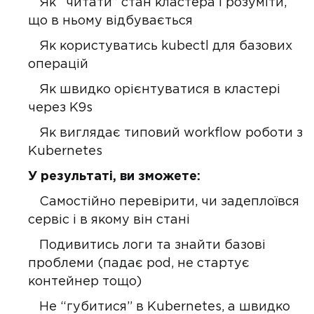
Як “читати” стан кластера і розуміти,
що в ньому відбувається
Як користуватись kubectl для базових
операцій
Як швидко орієнтуватися в кластері
через K9s
Як виглядає типовий workflow роботи з
Kubernetes
У результаті, ви зможете:
Самостійно перевірити, чи задеплоївся
сервіс і в якому він стані
Подивитись логи та знайти базові
проблеми (падає pod, не стартує
контейнер тощо)
Не “губитися” в Kubernetes, а швидко