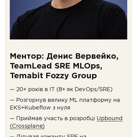
Ментор: Денис Вервейко,
TeamLead SRE MLOps,
Temabit Fozzy Group
— 20+ років в ІТ (8+ як DevOps/SRE)
— Розгорнув велику ML платформу на
EKS+Kubeflow з нуля
— Приймав участь в розробці
Upbound
(Crossplane)