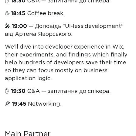
✋
18:30
Q&A — запитання до спікера.
☕
18:45
Coffee break.
🎤
19:00
— Доповідь "UI-less development"
від Артема Яворського.
We’ll dive into developer experience in Wix,
their experiments, and findings which finally
help hundreds of developers save their time
so they can focus mostly on business
application logic.
✋
19:30
Q&A — запитання до спікера.
🍕
19:45
Networking.
Main Partner