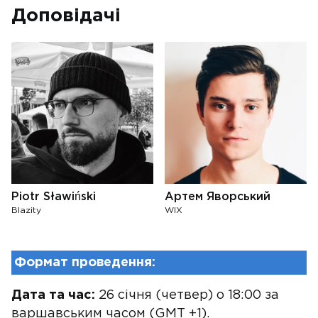
Доповідачі
Piotr Sławiński
Артем Яворський
Blazity
WIX
Формат проведення:
Дата та час:
26 січня (четвер) о 18:00 за
варшавським часом (GMT +1).